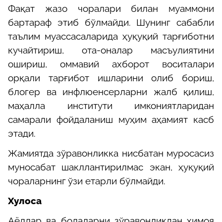
Фақат жазо чоралари билан муаммони
бартараф этиб бўлмайди. Шунинг сабабли
таълим муассасаларида ҳуқуқий тарғиботни
кучайтириш, ота-оналар масъулиятини
ошириш, оммавий ахборот воситалари
орқали тарғибот ишларини олиб бориш,
блогер ва инфлюенсерларни жалб қилиш,
маҳалла институти имкониятларидан
самарали фойдаланиш муҳим аҳамият касб
этади.
Жамиятда зўравонликка нисбатан муросасиз
муносабат шакллантирилмас экан, ҳуқуқий
чораларнинг ўзи етарли бўлмайди.
Хулоса
Аёллар ва болаларни зўравонликдан ҳимоя