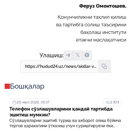
Феруз Омонтошев,
Қонунчиликни таҳлил қилиш
ва тартибга солиш таъсирини
баҳолаш институти
етакчи маслаҳатчиси
Улашиш:
https://hudud24.uz/news/aiollar-va-bolalarni-zuravonlikdan-khimoia-kilish-mukhim-zhikhatlari
Бошқалар
20-июл 2026, 05:37
2 873
Телефон сўзлашувларини қандай тартибда
эшитиш мумкин?
Сўзлашувларни эшитиб туриш ва ахборот олиш бўйича
тергов ҳаракатини ўтказиш учун суриштирувчи ёки