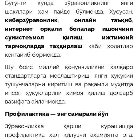
Бугунги кунда зўравонликнинг янги
шакллари ҳам пайдо бўлмоқда. Хусусан,
киберзўравонлик
,
онлайн таъқиб
,
интернет орқали болалар ишончини
суиистеъмол қилиш
,
ижтимоий
тармоқларда таҳқирлаш
каби ҳолатлар
кенгайиб бормоқда.
Шу боис миллий қонунчиликни халқаро
стандартларга мослаштириш, янги ҳуқуқий
тушунчаларни киритиш ва рақамли муҳитда
инсон ҳуқуқларини ҳимоя қилиш долзарб
вазифага айланмоқда.
Профилактика — энг самарали йўл
Зўравонликка қарши курашишда
профилактика ҳал қилувчи аҳамиятга эга.