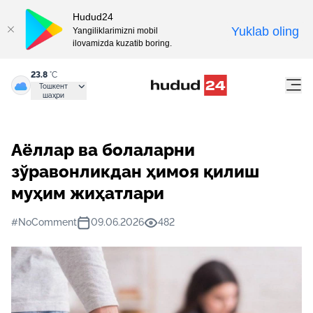
Hudud24
Yuklab oling
Yangiliklarimizni mobil
ilovamizda kuzatib boring.
23.8
°C
Тошкент
шаҳри
Аёллар ва болаларни
зўравонликдан ҳимоя қилиш
муҳим жиҳатлари
#NoComment
09.06.2026
482