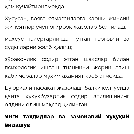
ҳам кучайтирилмоқда.
Хусусан, вояга етмаганларга қарши жинсий
жиноятлар учун оғирроқ жазолар белгилаш;
махсус тайёргарликдан ўтган терговчи ва
судьяларни жалб қилиш;
зўравонлик содир этган шахслар билан
психологик ишлаш тизимини жорий этиш
каби чоралар муҳим аҳамият касб этмоқда.
Бу орқали нафақат жазолаш, балки келгусида
қайта ҳуқуқбузарлик содир этилишининг
олдини олиш мақсад қилинган.
Янги таҳдидлар ва замонавий ҳуқуқий
ёндашув