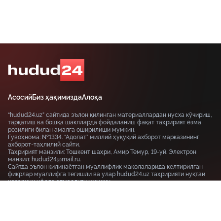
Асосий
Биз ҳақимизда
Алоқа
“hudud24.uz” сайтида эълон қилинган материаллардан нусха кўчириш,
тарқатиш ва бошқа шаклларда фойдаланиш фақат таҳририят ёзма
розилиги билан амалга оширилиши мумкин.
Гувоҳнома: №1334. “Адолат” миллий ҳуқуқий ахборот марказининг
ахборот-таҳлилий сайти.
Таҳририят манзили: Тошкент шаҳри, Амир Темур, 19-уй. Электрон
манзил: hudud24@mail.ru.
Сайтда эълон қилинаётган муаллифлик мақолаларида келтирилган
фикрлар муаллифга тегишли ва улар hudud24.uz таҳририяти нуқтаи
назарини ифода этмаслиги мумкин.
Тошкент шаҳри, 19-уй Амир Темур шоҳкўчаси, Tashkent
100115