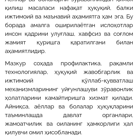
қилиш масаласи нафақат ҳуқуқий, балки
ижтимоий ва маънавий аҳамиятга ҳам эга. Бу
борада амалга оширилаётган ислоҳотлар
инсон қадрини улуғлаш, хавфсиз ва соғлом
жамият қуришга қаратилгани билан
аҳамиятлидир.
Мазкур соҳада профилактика, рақамли
технологиялар, ҳуқуқий жавобгарлик ва
ижтимоий қўллаб-қувватлаш
механизмларининг уйғунлашуви зўравонлик
ҳолатларини камайтиришга хизмат қилади.
Айниқса, аёллар ва болалар ҳуқуқларини
таъминлашда давлат органлари,
жамоатчилик ва оиланинг ҳамкорлиги ҳал
қилувчи омил ҳисобланади.