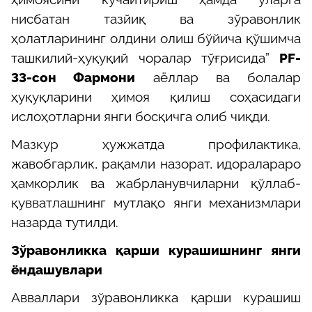
нисбатан тазйиқ ва зўравонлик
ҳолатларининг олдини олиш бўйича қўшимча
ташкилий-ҳуқуқий чоралар тўғрисида”
PF-
33-сон Фармони
аёллар ва болалар
ҳуқуқларини ҳимоя қилиш соҳасидаги
ислоҳотларни янги босқичга олиб чиқди.
Мазкур ҳужжатда профилактика,
жавобгарлик, рақамли назорат, идоралараро
ҳамкорлик ва жабрланувчиларни қўллаб-
қувватлашнинг мутлақо янги механизмлари
назарда тутилди.
Зўравонликка қарши курашишнинг янги
ёндашувлари
Авваллари зўравонликка қарши курашиш