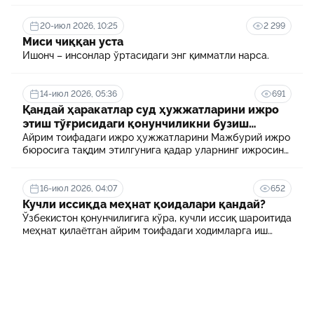
терговчи тегишли илтимоснома киритади.
20-июл 2026, 10:25
2 299
Миси чиққан уста
Ишонч – инсонлар ўртасидаги энг қимматли нарса.
14-июл 2026, 05:36
691
Қандай ҳаракатлар суд ҳужжатларини ижро
этиш тўғрисидаги қонунчиликни бузиш
ҳисобланади? 5 муҳим факт
Айрим тоифадаги ижро ҳужжатларини Мажбурий ижро
бюросига тақдим этилгунига қадар уларнинг ижросини
таъминламаслик маъмурий ҳуқуқбузарлик
ҳисобланади.
16-июл 2026, 04:07
652
Кучли иссиқда меҳнат қоидалари қандай?
Ўзбекистон қонунчилигига кўра, кучли иссиқ шароитида
меҳнат қилаётган айрим тоифадаги ходимларга иш
куни давомида қўшимча танаффуслар берилиши
мумкин. Шунингдек, иш берувчилар дам олиш учун
қулай шароит яратиши ва зарур ҳолларда ходимларни
масофавий ишга ўтказиши мумкин.