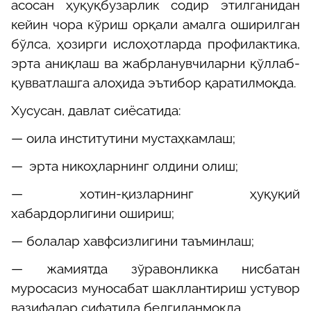
асосан ҳуқуқбузарлик содир этилганидан
кейин чора кўриш орқали амалга оширилган
бўлса, ҳозирги ислоҳотларда профилактика,
эрта аниқлаш ва жабрланувчиларни қўллаб-
қувватлашга алоҳида эътибор қаратилмоқда.
Хусусан, давлат сиёсатида:
— о
ила институтини мустаҳкамлаш;
—
эрта никоҳларнинг олдини олиш;
—
хотин-қизларнинг ҳуқуқий
хабардорлигини ошириш;
—
болалар хавфсизлигини таъминлаш;
—
жамиятда зўравонликка нисбатан
муросасиз муносабат шакллантириш
устувор
вазифалар сифатида белгиланмоқда.