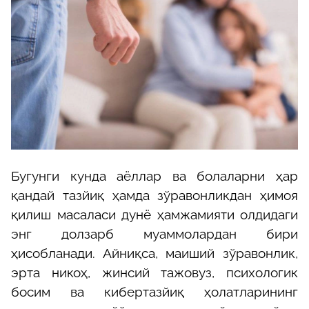
Бугунги кунда аёллар ва болаларни ҳар
қандай тазйиқ ҳамда зўравонликдан ҳимоя
қилиш масаласи дунё ҳамжамияти олдидаги
энг долзарб муаммолардан бири
ҳисобланади. Айниқса, маиший зўравонлик,
эрта никоҳ, жинсий тажовуз, психологик
босим ва кибертазйиқ ҳолатларининг