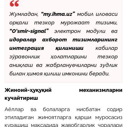
Жумладан,
“my.ihma.uz”
мобил иловаси
орқали тезкор мурожаат тизими,
“O‘smir-signal”
электрон модули ва
идоралар ахборот тизимларининг
интеграция қилиниши
кабилар
зўравонлик ҳолатларини тезкор
аниқлаш ва жабрланувчиларни зудлик
билан ҳимоя қилиш имконини беради.
Жиноий-ҳуқуқий механизмларни
кучайтириш
Аёллар ва болаларга нисбатан содир
этиладиган жиноятларга қарши муросасиз
курашиш мақсадида жавобгарлик чоралари