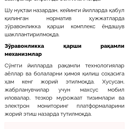
Шу нуқтаи назардан, кейинги йилларда қабул
қилинган норматив ҳужжатларда
зўравонликка қарши комплекс ёндашув
шакллантирилмоқда.
Зўравонликка қарши рақамли
механизмлар
Сўнгги йилларда рақамли технологиялар
аёллар ва болаларни ҳимоя қилиш соҳасига
ҳам кенг жорий этилмоқда. Хусусан,
жабрланувчилар учун махсус мобил
иловалар, тезкор мурожаат тизимлари ва
электрон мониторинг платформаларини
жорий этиш назарда тутилмоқда.