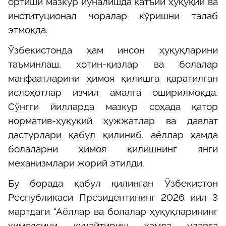
ортиши мазкур йўналишда қатъий ҳуқуқий ва
институционал чоралар кўришни талаб
этмоқда.
Ўзбекистонда ҳам инсон ҳуқуқларини
таъминлаш, хотин-қизлар ва болалар
манфаатларини ҳимоя қилишга қаратилган
ислоҳотлар изчил амалга оширилмоқда.
Сўнгги йилларда мазкур соҳада қатор
норматив-ҳуқуқий ҳужжатлар ва давлат
дастурлари қабул қилиниб, аёллар ҳамда
болаларни ҳимоя қилишнинг янги
механизмлари жорий этилди.
Бу борада қабул қилинган Ўзбекистон
Республикаси Президентининг 2026 йил 3
мартдаги “Аёллар ва болалар ҳуқуқларининг
ҳимоясини кучайтириш ҳамда уларга