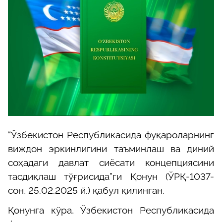
“Ўзбекистон Республикасида фуқароларнинг
виждон эркинлигини таъминлаш ва диний
соҳадаги давлат сиёсати концепциясини
тасдиқлаш тўғрисида”ги Қонун (ЎРҚ-1037-
сон, 25.02.2025 й.) қабул қилинган.
Қонунга кўра, Ўзбекистон Республикасида