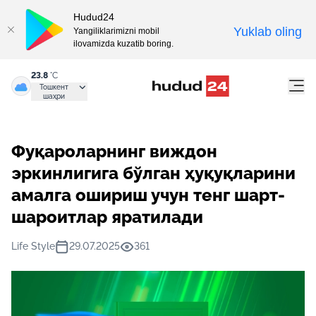
Hudud24
Yuklab oling
Yangiliklarimizni mobil
ilovamizda kuzatib boring.
23.8
°C
Тошкент
шаҳри
Фуқароларнинг виждон
эркинлигига бўлган ҳуқуқларини
амалга ошириш учун тенг шарт-
шароитлар яратилади
Life Style
29.07.2025
361