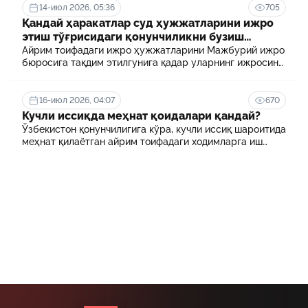
14-июл 2026, 05:36
705
Қандай ҳаракатлар суд ҳужжатларини ижро
этиш тўғрисидаги қонунчиликни бузиш
ҳисобланади? 5 муҳим факт
Айрим тоифадаги ижро ҳужжатларини Мажбурий ижро
бюросига тақдим этилгунига қадар уларнинг ижросини
таъминламаслик маъмурий ҳуқуқбузарлик
ҳисобланади.
16-июл 2026, 04:07
670
Кучли иссиқда меҳнат қоидалари қандай?
Ўзбекистон қонунчилигига кўра, кучли иссиқ шароитида
меҳнат қилаётган айрим тоифадаги ходимларга иш
куни давомида қўшимча танаффуслар берилиши
мумкин. Шунингдек, иш берувчилар дам олиш учун
қулай шароит яратиши ва зарур ҳолларда ходимларни
масофавий ишга ўтказиши мумкин.