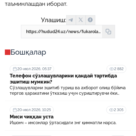
таъминлашдан иборат.
Улашиш:
https://hudud24.uz/news/fukarolarning-vizhdon-erkinligiga-bulgan-khukuklarini-amalga-oshirish-uchun-teng-shart-sharoitlar-iaratiladi
Бошқалар
20-июл 2026, 05:37
2 882
Телефон сўзлашувларини қандай тартибда
эшитиш мумкин?
Сўзлашувларни эшитиб туриш ва ахборот олиш бўйича
тергов ҳаракатини ўтказиш учун суриштирувчи ёки
терговчи тегишли илтимоснома киритади.
20-июл 2026, 10:25
2 305
Миси чиққан уста
Ишонч – инсонлар ўртасидаги энг қимматли нарса.