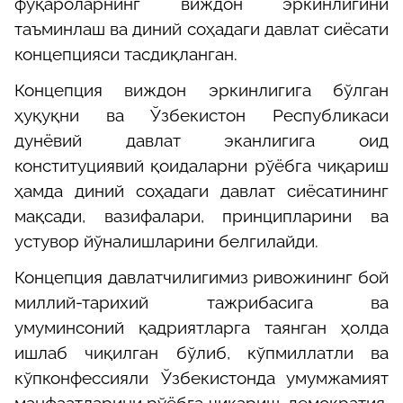
фуқароларнинг виждон эркинлигини
таъминлаш ва диний соҳадаги давлат сиёсати
концепцияси тасдиқланган.
Концепция виждон эркинлигига бўлган
ҳуқуқни ва Ўзбекистон Республикаси
дунёвий давлат эканлигига оид
конституциявий қоидаларни рўёбга чиқариш
ҳамда диний соҳадаги давлат сиёсатининг
мақсади, вазифалари, принципларини ва
устувор йўналишларини белгилайди.
Концепция давлатчилигимиз ривожининг бой
миллий-тарихий тажрибасига ва
умуминсоний қадриятларга таянган ҳолда
ишлаб чиқилган бўлиб, кўпмиллатли ва
кўпконфессияли Ўзбекистонда умумжамият