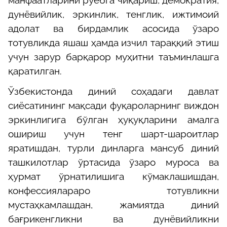
манфаатларини рўёбга чиқариш, демократия,
дунёвийлик, эркинлик, тенглик, ижтимоий
адолат ва бирдамлик асосида ўзаро
тотувликда яшаш ҳамда изчил тараққий этиш
учун зарур барқарор муҳитни таъминлашга
қаратилган.
Ўзбекистонда диний соҳадаги давлат
сиёсатининг мақсади фуқароларнинг виждон
эркинлигига бўлган ҳуқуқларини амалга
ошириш учун тенг шарт-шароитлар
яратишдан, турли динларга мансуб диний
ташкилотлар ўртасида ўзаро муроса ва
ҳурмат ўрнатилишига кўмаклашишдан,
конфессиялараро тотувликни
мустаҳкамлашдан, жамиятда диний
бағрикенгликни ва дунёвийликни