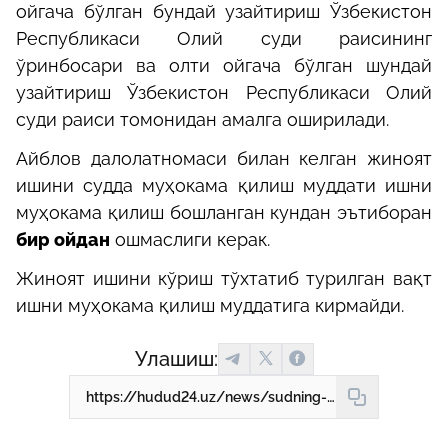
ойгача бўлган бундай узайтириш Ўзбекистон
Республикаси Олий суди раисининг
ўринбосари ва олти ойгача бўлган шундай
узайтириш Ўзбекистон Республикаси Олий
суди раиси томонидан амалга оширилади.
Айблов далолатномаси билан келган жиноят
ишини судда муҳокама қилиш муддати ишни
муҳокама қилиш бошланган кундан эътиборан
бир ойдан
ошмаслиги керак.
Жиноят ишини кўриш тўхтатиб турилган вақт
ишни муҳокама қилиш муддатига кирмайди.
Улашиш:
https://hudud24.uz/news/sudning-davomiiligi-kancha-davom-etadi