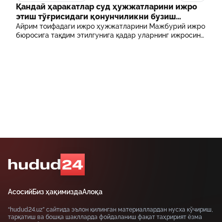
маблағининг бир қисмини қоплаб бериш тартибидир
Қандай ҳаракатлар суд ҳужжатларини ижро
этиш тўғрисидаги қонунчиликни бузиш
ҳисобланади? 5 муҳим факт
Айрим тоифадаги ижро ҳужжатларини Мажбурий ижро
бюросига тақдим этилгунига қадар уларнинг ижросини
таъминламаслик маъмурий ҳуқуқбузарлик
ҳисобланади.
Асосий
Биз ҳақимизда
Алоқа
“hudud24.uz” сайтида эълон қилинган материаллардан нусха кўчириш,
тарқатиш ва бошқа шаклларда фойдаланиш фақат таҳририят ёзма