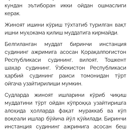
кундан эътиборан икки ойдан ошмаслиги
керак.
Жиноят ишини кўриш тўхтатиб турилган вақт
ишни муҳокама қилиш муддатига кирмайди.
Белгиланган муддат биринчи инстанция
судининг ажримига асосан Қорақалпоғистон
Республикаси судининг, вилоят, Тошкент
шаҳар судининг, Ўзбекистон Республикаси
ҳарбий судининг раиси томонидан тўрт
ойгача узайтирилиши мумкин.
Судларда жиноят ишларини кўриб чиқиш
муддатини тўрт ойдан кўпроққа узайтиришга
алоҳида ҳолларда фақат мураккаб ва кўп
воқеали ишлар бўйича йўл қўйилади. Биринчи
инстанция судининг ажримига асосан беш