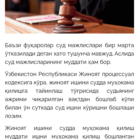
Баъзи фуқаролар суд мажлислари бир марта
ўтказилади деган хато тушунча мавжуд. Аслида
суд мажлисларининг муддати ҳам бор.
Ўзбекистон Республикаси Жиноят процессуал
кодексига кўра, жиноят ишини судда муҳокама
қилишга тайинлаш тўғрисида судьянинг
ажрими чиқарилган вақтдан бошлаб кўпи
билан ўн суткада суд ишни кўришни бошлаши
лозим.
Жиноят ишини судда муҳокама қилиш
муддати ишни муҳокама қилиш бошланган