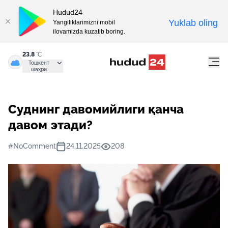
Hudud24
Yuklab oling
Yangiliklarimizni mobil
ilovamizda kuzatib boring.
23.8
°C
Тошкент
шаҳри
Суднинг давомийлиги қанча
давом этади?
#NoComment
24.11.2025
208