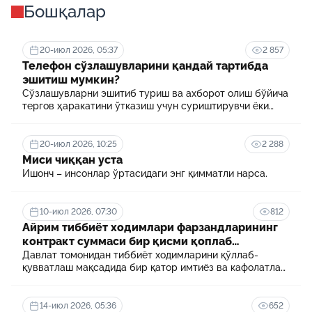
Бошқалар
20-июл 2026, 05:37
2 857
Телефон сўзлашувларини қандай тартибда
эшитиш мумкин?
Сўзлашувларни эшитиб туриш ва ахборот олиш бўйича
тергов ҳаракатини ўтказиш учун суриштирувчи ёки
терговчи тегишли илтимоснома киритади.
20-июл 2026, 10:25
2 288
Миси чиққан уста
Ишонч – инсонлар ўртасидаги энг қимматли нарса.
10-июл 2026, 07:30
812
Айрим тиббиёт ходимлари фарзандларининг
контракт суммаси бир қисми қоплаб
берилади
Давлат томонидан тиббиёт ходимларини қўллаб-
қувватлаш мақсадида бир қатор имтиёз ва кафолатлар
белгиланган. Шулардан бири айрим тиббиёт
ходимлари фарзандларининг олий таълим
муассасасида ўқиш учун тўланадиган контракт
14-июл 2026, 05:36
652