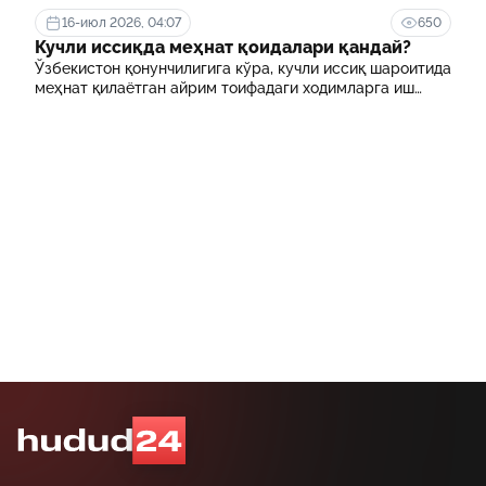
ҳисобланади.
16-июл 2026, 04:07
650
Кучли иссиқда меҳнат қоидалари қандай?
Ўзбекистон қонунчилигига кўра, кучли иссиқ шароитида
меҳнат қилаётган айрим тоифадаги ходимларга иш
куни давомида қўшимча танаффуслар берилиши
мумкин. Шунингдек, иш берувчилар дам олиш учун
қулай шароит яратиши ва зарур ҳолларда ходимларни
масофавий ишга ўтказиши мумкин.