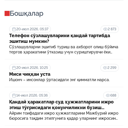
Бошқалар
20-июл 2026, 05:37
2 873
Телефон сўзлашувларини қандай тартибда
эшитиш мумкин?
Сўзлашувларни эшитиб туриш ва ахборот олиш бўйича
тергов ҳаракатини ўтказиш учун суриштирувчи ёки
терговчи тегишли илтимоснома киритади.
20-июл 2026, 10:25
2 299
Миси чиққан уста
Ишонч – инсонлар ўртасидаги энг қимматли нарса.
14-июл 2026, 05:36
688
Қандай ҳаракатлар суд ҳужжатларини ижро
этиш тўғрисидаги қонунчиликни бузиш
ҳисобланади? 5 муҳим факт
Айрим тоифадаги ижро ҳужжатларини Мажбурий ижро
бюросига тақдим этилгунига қадар уларнинг ижросини
таъминламаслик маъмурий ҳуқуқбузарлик