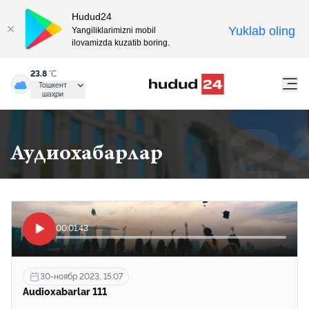
Hudud24
Yuklab oling
Yangiliklarimizni mobil
ilovamizda kuzatib boring.
23.8
°C
Тошкент
шаҳри
Аудиохабарлар
00:01:43
30-ноябр 2023, 15:07
Audioxabarlar 111