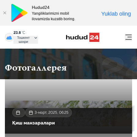
Hudud24
Yuklab oling
Yangiliklarimizni mobil
ilovamizda kuzatib boring.
23.8
°C
Тошкент
шаҳри
Фотогаллерея
3-март, 2025, 06:25
Қиш манзаралари