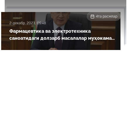
4та расмлар
2-декабр, 2023, 09:48
Фармацевтика ва электротехника
саноатидаги долзарб масалалар муҳокама
қилинди