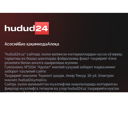
Асосий
Биз ҳақимизда
Алоқа
“hudud24.uz” сайтида эълон қилинган материаллардан нусха кўчириш,
тарқатиш ва бошқа шаклларда фойдаланиш фақат таҳририят ёзма
розилиги билан амалга оширилиши мумкин.
Гувоҳнома: №1334. “Адолат” миллий ҳуқуқий ахборот марказининг
ахборот-таҳлилий сайти.
Таҳририят манзили: Тошкент шаҳри, Амир Темур, 19-уй. Электрон
манзил: hudud24@mail.ru.
Сайтда эълон қилинаётган муаллифлик мақолаларида келтирилган
фикрлар муаллифга тегишли ва улар hudud24.uz таҳририяти нуқтаи
назарини ифода этмаслиги мумкин.
Тошкент шаҳри, 19-уй Амир Темур шоҳкўчаси, Tashkent
100115
+99855-510-47-87