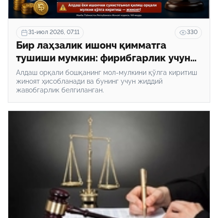
31-июл 2026, 07:11
330
Бир лаҳзалик ишонч қимматга
тушиши мумкин: фирибгарлик учун
қандай жавобгарлик белгиланган?
Алдаш орқали бошқанинг мол-мулкини қўлга киритиш
жиноят ҳисобланади ва бунинг учун жиддий
жавобгарлик белгиланган.