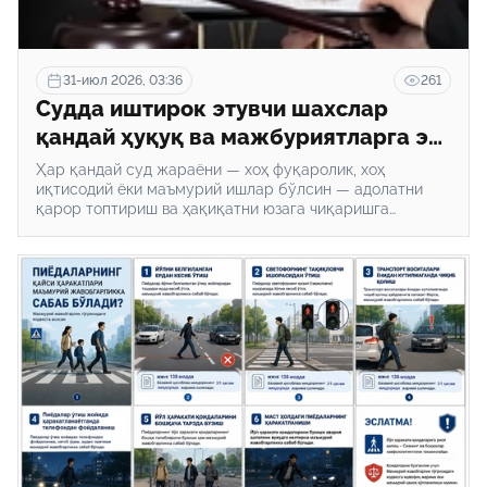
31-июл 2026, 03:36
261
Судда иштирок этувчи шахслар
қандай ҳуқуқ ва мажбуриятларга эга
бўлишади?
Ҳар қандай суд жараёни — хоҳ фуқаролик, хоҳ
иқтисодий ёки маъмурий ишлар бўлсин — адолатни
қарор топтириш ва ҳақиқатни юзага чиқаришга
қаратилган мураккаб юридик механизмдир.