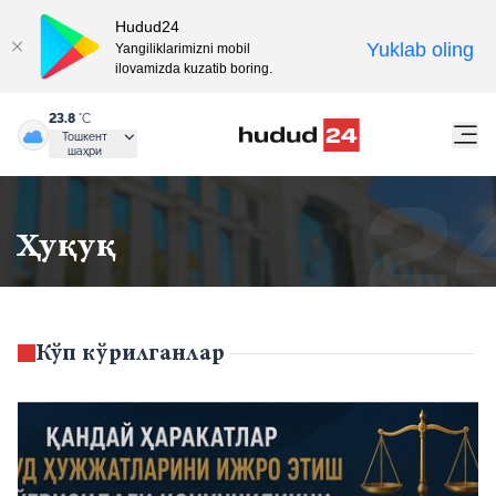
Hudud24
Yuklab oling
Yangiliklarimizni mobil
ilovamizda kuzatib boring.
23.8
°C
Тошкент
шаҳри
Ҳуқуқ
Кўп кўрилганлар