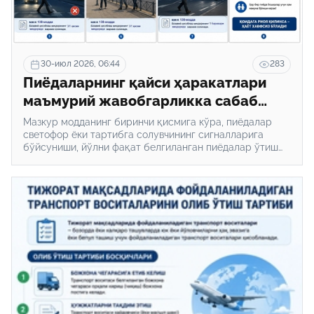
30-июл 2026, 06:44
283
Пиёдаларнинг қайси ҳаракатлари
маъмурий жавобгарликка сабаб
бўлади?
Мазкур модданинг биринчи қисмига кўра, пиёдалар
светофор ёки тартибга солувчининг сигналларига
бўйсуниши, йўлни фақат белгиланган пиёдалар ўтиш
жойларидан кесиб ўтиши шартлиги белгиланган.