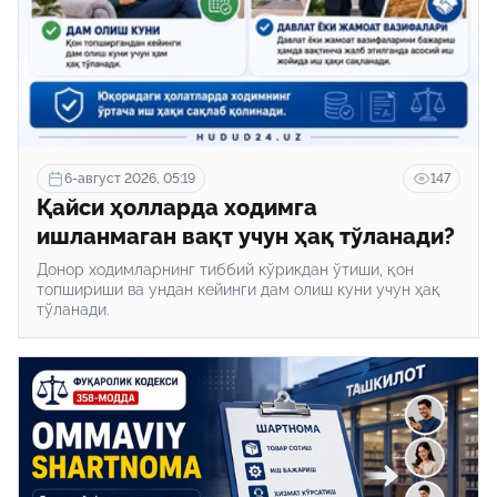
6-август 2026, 05:19
147
Қайси ҳолларда ходимга
ишланмаган вақт учун ҳақ тўланади?
Донор ходимларнинг тиббий кўрикдан ўтиши, қон
топшириши ва ундан кейинги дам олиш куни учун ҳақ
тўланади.