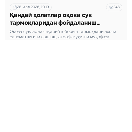
28-июл 2026, 10:13
348
Қандай ҳолатлар оқова сув
тармоқларидан фойдаланиш
қоидаларини бузиш деб
Оқова сувларни чиқариб юбориш тармоқлари аҳоли
ҳисобланади?
саломатлигини сақлаш, атроф-муҳитни муҳофаза
қилиш ҳамда санитария-гигиена талабларини
таъминлашда муҳим аҳамият касб этади.
Кўпроқ юклаш
Асосий
Биз ҳақимизда
Алоқа
“hudud24.uz” сайтида эълон қилинган материаллардан нусха кўчириш,