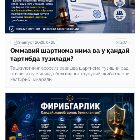
3-август 2026, 07:25
207
Оммавий шартнома нима ва у қандай
тартибда тузилади?
Ташкилотнинг асоссиз равишда шартнома тузишни рад
этиши қонунчиликда белгиланган ҳуқуқий оқибатларни
келтириб чиқаради.