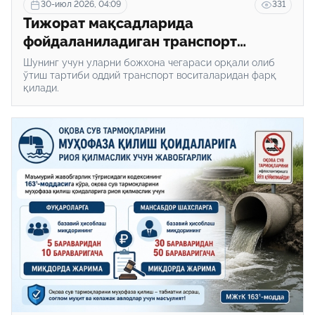
30-июл 2026, 04:09
331
Тижорат мақсадларида
фойдаланиладиган транспорт
воситаларини олиб ўтиш тартиби
Шунинг учун уларни божхона чегараси орқали олиб
қандай?
ўтиш тартиби оддий транспорт воситаларидан фарқ
қилади.