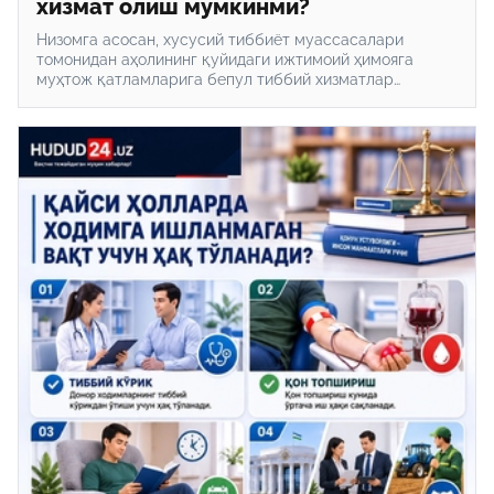
хизмат олиш мумкинми?
Низомга асосан, хусусий тиббиёт муассасалари
томонидан аҳолининг қуйидаги ижтимоий ҳимояга
муҳтож қатламларига бепул тиббий хизматлар
кўрсатилади.