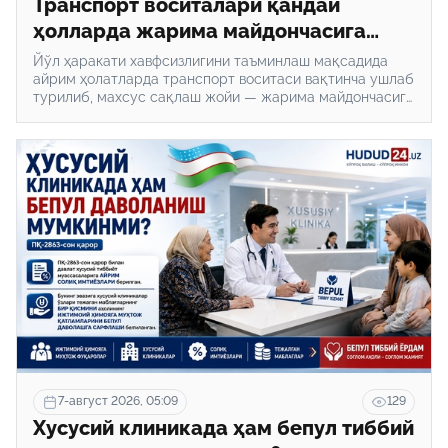
Транспорт воситалари қандай
ҳолларда жарима майдончасига
олиб кирилади?
Йўл ҳаракати хавфсизлигини таъминлаш мақсадида
айрим ҳолатларда транспорт воситаси вақтинча ушлаб
турилиб, махсус сақлаш жойи — жарима майдончасига
жойлаштирилади.
7-август 2026, 05:09
129
Хусусий клиникада ҳам бепул тиббий