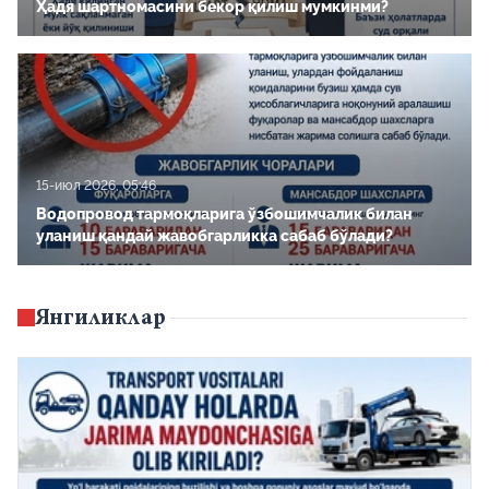
Ҳадя шартномасини бекор қилиш мумкинми?
22-июл 2026, 04:39
15-июл 2026, 05:46
Ҳадя шартномасини бекор қилиш мумкинми?
Водопровод тармоқларига ўзбошимчалик билан
уланиш қандай жавобгарликка сабаб бўлади?
Янгиликлар
15-июл 2026, 05:46
Водопровод тармоқларига ўзбошимчалик билан
уланиш қандай жавобгарликка сабаб бўлади?