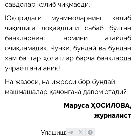
савдолар келиб чиқмасди.
Юқоридаги муаммоларнинг келиб
чиқишига лоқайдлиги сабаб бўлган
банкларнинг номини атайлаб
очиқламадик. Чунки, бундай ва бундан
ҳам баттар ҳолатлар барча банкларда
учраётгани аниқ!
На жазоси, на ижроси бор бундай
машмашалар қачонгача давом этади?
Маруса ҲОСИЛОВА,
журналист
Улашиш: