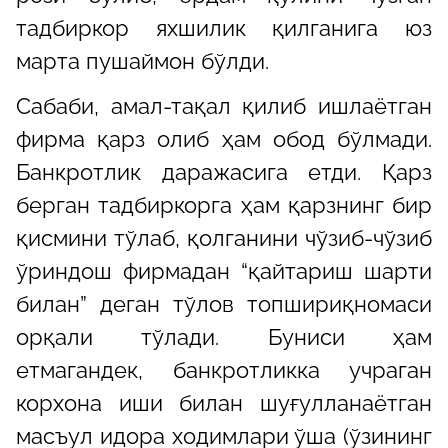
тадбиркор яхшилик қилганига юз
марта пушаймон бўлди.
Сабаби, амал-тақал қилиб ишлаётган
фирма қарз олиб ҳам обод бўлмади.
Банкротлик даражасига етди. Қарз
берган тадбиркорга ҳам қарзнинг бир
қисмини тўлаб, қолганини чўзиб-чўзиб
ўриндош фирмадан “қайтариш шарти
билан” деган тўлов топшириқномаси
орқали тўлади. Буниси ҳам
етмагандек, банкротликка учраган
корхона иши билан шуғулланаётган
масъул идора ходимлари ўша (ўзининг