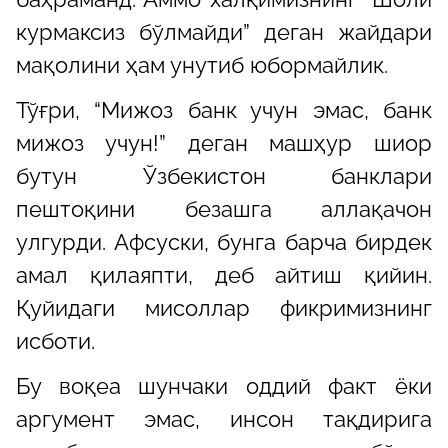
курмаксиз бўлмайди
”
деган жайдари
мақолини ҳам унутиб юбормайлик.
Тўғри, “Мижоз банк учун эмас, банк
мижоз учун!” деган машҳур шиор
бутун Ўзбекистон банклари
пештоқини безашга аллақачон
улгурди. Афсуски, бунга барча бирдек
амал қилаяпти, деб айтиш қийин.
Қуйидаги мисоллар фикримизнинг
исботи.
Бу воқеа шунчаки оддий факт ёки
аргумент эмас, инсон тақдирига