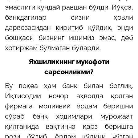
эмаслиги кундай равшан бўлди. Йўқса,
банкдагилар сизни ҳовли
дарвозасидан киритиб қўйдик, энди
бошқаси бизнинг ишимиз эмас, деб
хотиржам бўлмаган бўларди.
Яхшиликнинг мукофоти
сарсонликми?
Бу воқеа ҳам банк билан боғлиқ.
Иқтисодий ночор аҳволда қолган
фирмага молиявий ёрдам беришни
сўраб банк ходимлари мурожаат
қилганида вақтинча қарз беришга
рози бўлиб, ёрдам қўлини чўзган