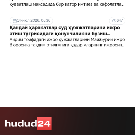
қувватлаш мақсадида бир қатор имтиёз ва кафолатлар
белгиланган. Шулардан бири айрим тиббиёт
ходимлари фарзандларининг олий таълим
муассасасида ўқиш учун тўланадиган контракт
14-июл 2026, 05:36
647
маблағининг бир қисмини қоплаб бериш тартибидир
Қандай ҳаракатлар суд ҳужжатларини ижро
этиш тўғрисидаги қонунчиликни бузиш
ҳисобланади? 5 муҳим факт
Айрим тоифадаги ижро ҳужжатларини Мажбурий ижро
бюросига тақдим этилгунига қадар уларнинг ижросини
таъминламаслик маъмурий ҳуқуқбузарлик
ҳисобланади.