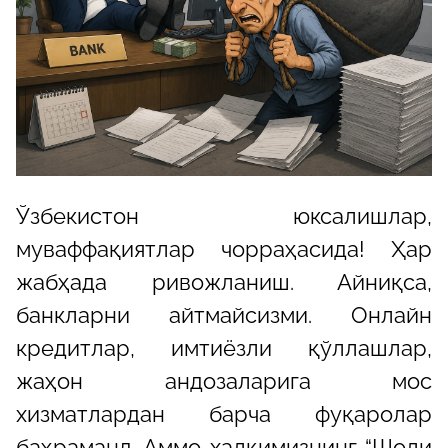
Ўзбекистон юксалишлар,
муваффақиятлар чорраҳасида! Ҳар
жабҳада ривожланиш. Айниқса,
банкларни айтмайсизми. Онлайн
кредитлар, имтиёзли қўллашлар,
жаҳон андозаларига мос
хизматлардан барча фуқаролар
баҳраманд. Аммо халқимизнинг
“
Шоли