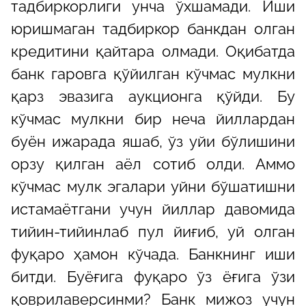
тадбиркорлиги унча ўхшамади. Иши
юришмаган тадбиркор банкдан олган
кредитини қайтара олмади. Оқибатда
банк гаровга қўйилган кўчмас мулкни
қарз эвазига аукционга қўйди. Бу
кўчмас мулкни бир неча йиллардан
буён ижарада яшаб, ўз уйи бўлишини
орзу қилган аёл сотиб олди. Аммо
кўчмас мулк эгалари уйни бўшатишни
истамаётгани учун йиллар давомида
тийин-тийинлаб пул йиғиб, уй олган
фуқаро ҳамон кўчада. Банкнинг иши
битди. Буёғига фуқаро ўз ёғига ўзи
қоврилаверсинми? Банк мижоз учун