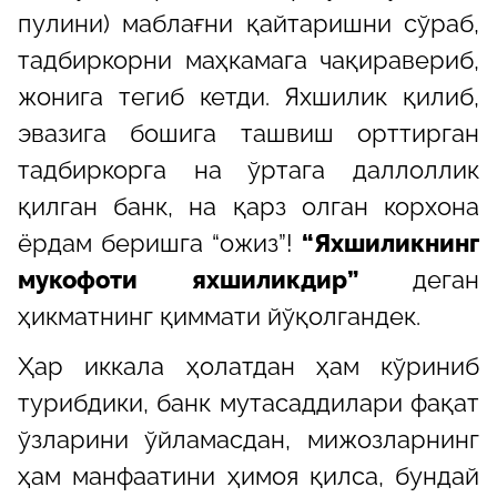
пулини) маблағни қайтаришни сўраб,
тадбиркорни маҳкамага чақиравериб,
жонига тегиб кетди. Яхшилик қилиб,
эвазига бошига ташвиш орттирган
тадбиркорга на ўртага даллоллик
қилган банк, на қарз олган корхона
ёрдам беришга “ожиз”!
“Яхшиликнинг
мукофоти яхшиликдир”
деган
ҳикматнинг қиммати йўқолгандек.
Ҳар иккала ҳолатдан ҳам кўриниб
турибдики, банк мутасаддилари фақат
ўзларини ўйламасдан, мижозларнинг
ҳам манфаатини ҳимоя қилса, бундай