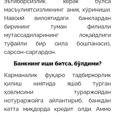
эътиборсизлик, керак бўлса
масъулиятсизликнинг аниқ кўриниши.
Навоий вилоятидаги банклардан
бирининг туман филиали
мутассадиларининг лоқайдлиги
туфайли бир оила бошпанасиз,
сарсон-саргардон.
Банкнинг иши битса, бўлдими?
Карманалик фуқаро тадбиркорлик
қилиш ниятида яшаб турган
ҳовлисини тураржойдан
нотураржойга айлантириб, банкдан
катта миқдорда кредит олди. Аммо