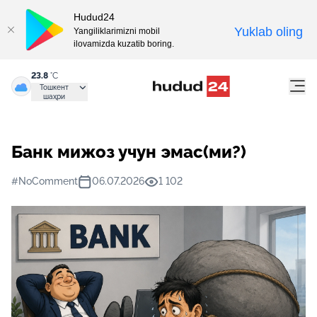
Hudud24
Yuklab oling
Yangiliklarimizni mobil
ilovamizda kuzatib boring.
23.8
°C
Тошкент
шаҳри
Банк мижоз учун эмас(ми?)
#NoComment
06.07.2026
1 102