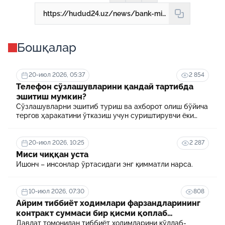
https://hudud24.uz/news/bank-mizhoz-uchun-emasmi
Бошқалар
20-июл 2026, 05:37
2 854
Телефон сўзлашувларини қандай тартибда
эшитиш мумкин?
Сўзлашувларни эшитиб туриш ва ахборот олиш бўйича
тергов ҳаракатини ўтказиш учун суриштирувчи ёки
терговчи тегишли илтимоснома киритади.
20-июл 2026, 10:25
2 287
Миси чиққан уста
Ишонч – инсонлар ўртасидаги энг қимматли нарса.
10-июл 2026, 07:30
808
Айрим тиббиёт ходимлари фарзандларининг
контракт суммаси бир қисми қоплаб
берилади
Давлат томонидан тиббиёт ходимларини қўллаб-