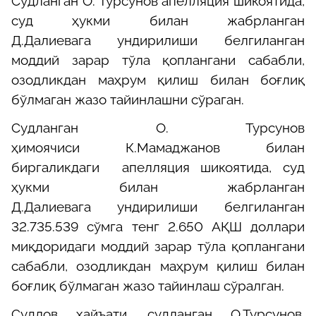
Судланган
О. Турсунов
апелляция
шикоятида,
суд ҳукми билан жабрланган
Д.Далиевага
ундирилиши белгиланган
моддий зарар
тўла
қоплангани сабабли,
озодликдан маҳрум қилиш билан боғлиқ
бўлмаган жазо тайинлашни сўраган
.
Судланган О. Турсунов
ҳимоячи
си
К
.Мамаджанов
билан
биргаликдаги
апелляция шикоятида,
суд
ҳукми билан жабрланган
Д.Далиевага
ундирилиши белгиланган
32
.
735
.
539
сўм
г
а
тенг 2.650 АҚШ доллари
миқдоридаги
моддий зарар
тўла
қоплангани
сабабли, озодликдан маҳрум қилиш билан
боғлиқ бўлмаган жазо тайинлаш сўралган
.
Судлов ҳайъати, судланган О.Турсунов,