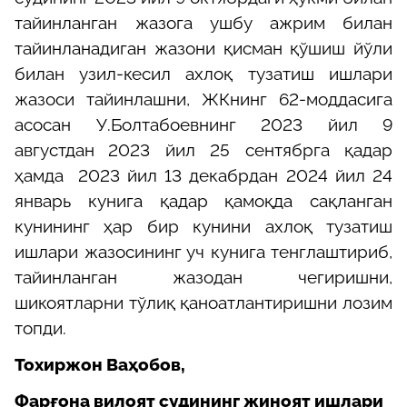
тайинланган жазога
ушбу ажрим билан
тайинланадиган жазони қисман қўшиш йўли
билан узил-кесил ахлоқ тузатиш ишлари
жазоси тайинлашни,
ЖКнинг 62-моддасига
асосан У.Болтабоевнинг 2023 йил
9
августдан
2023 йил 25 сентябрга
қадар
ҳамда
2023 йил 13 декабрдан 2024 йил 24
январь кунига қадар
қамоқда сақланган
кунининг ҳар бир кунини
а
х
лоқ тузатиш
ишлари жазосининг уч кунига тенглаштириб,
тайинланган жазодан
чегиришни
,
шикоят
лар
ни
тўлиқ
қаноатлантиришни
лозим
топди.
Тохиржон Ваҳобов,
Фарғона вилоят судининг жиноят ишлари