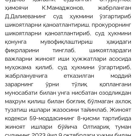
ҳимоячи К
.Мамадж
о
нов
, жабрланган
Д.Далиева
нинг
суд ҳукмини ўзгартириб
шикоят
ларни
қаноатлантириш, прокурор
нинг
шикоятларни
қаноатлантириб, суд ҳукмини
қонунга мувофиқлаштириш
ҳақидаги
фикрларини тинглаб, шикоятлардаги
важларни жиноят иши ҳужжатлари асосида
муҳокама қилиб,
суд ҳукмини ўзгартириб,
жабрланувчига етказилган моддий
зарарнинг ўрни тўлиқ қоплангани
муносабати билан унга нисбатан озодликдан
маҳрум қилиш билан боғлиқ бўлмаган ахлоқ
тузатиш ишлари жазосини тайинлаб, Жиноят
кодекси 59-моддасининг 8-қисми тартибида
жиноят ишлари бўйича Олтиариқ туман
судининг 2023 йил 9 октябрдаги ҳукми билан