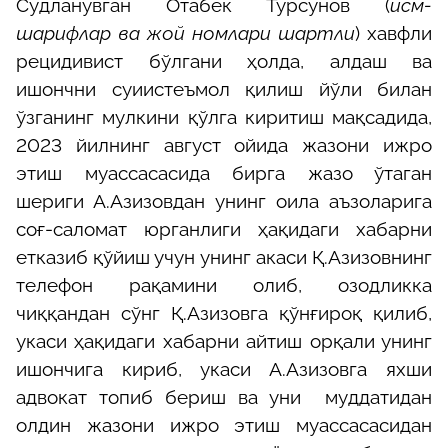
Судланувган Отабек Турсунов (
исм-
шарифлар ва жой номлари шартли
) хавфли
рецидивист бўлгани ҳолда,
алдаш ва
ишончни суиистеъмол қилиш йўли билан
ўзганинг мулкини қўлга киритиш мақсадида,
202
3
йилнинг август ойида жазони ижро
этиш муассасасида бирга жазо ўтаган
шериги А.
Азизов
дан унинг оила аъзоларига
соғ-саломат юрганлиги ҳақидаги хабарни
етказиб қўйиш учун унинг акаси Қ.
Азизов
нинг
телефон рақамини олиб, озодликка
чиққандан сўнг Қ.
Азизов
га қўнғироқ қилиб,
укаси ҳақидаги хабарни айтиш орқали унинг
ишончига кириб, укаси А.
Азизов
га яхши
адвокат топиб бериш ва уни муддатидан
олдин жазони ижро этиш муассасасидан