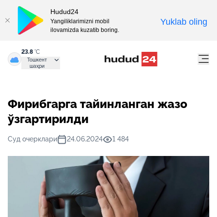
Hudud24
Yuklab oling
Yangiliklarimizni mobil
ilovamizda kuzatib boring.
23.8
°C
Тошкент
шаҳри
Фирибгарга тайинланган жазо
ўзгартирилди
Суд очерклари
24.06.2024
1 484