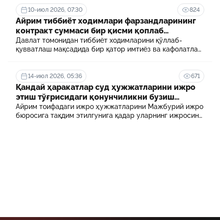
10-июл 2026, 07:30
824
Айрим тиббиёт ходимлари фарзандларининг
контракт суммаси бир қисми қоплаб
берилади
Давлат томонидан тиббиёт ходимларини қўллаб-
қувватлаш мақсадида бир қатор имтиёз ва кафолатлар
белгиланган. Шулардан бири айрим тиббиёт
ходимлари фарзандларининг олий таълим
муассасасида ўқиш учун тўланадиган контракт
14-июл 2026, 05:36
671
маблағининг бир қисмини қоплаб бериш тартибидир
Қандай ҳаракатлар суд ҳужжатларини ижро
этиш тўғрисидаги қонунчиликни бузиш
ҳисобланади? 5 муҳим факт
Айрим тоифадаги ижро ҳужжатларини Мажбурий ижро
бюросига тақдим этилгунига қадар уларнинг ижросини
таъминламаслик маъмурий ҳуқуқбузарлик
ҳисобланади.