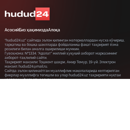
Асосий
Биз ҳақимизда
Алоқа
“hudud24.uz” сайтида эълон қилинган материаллардан нусха кўчириш,
тарқатиш ва бошқа шаклларда фойдаланиш фақат таҳририят ёзма
розилиги билан амалга оширилиши мумкин.
Гувоҳнома: №1334. “Адолат” миллий ҳуқуқий ахборот марказининг
ахборот-таҳлилий сайти.
Таҳририят манзили: Тошкент шаҳри, Амир Темур, 19-уй. Электрон
манзил: hudud24@mail.ru.
Сайтда эълон қилинаётган муаллифлик мақолаларида келтирилган
фикрлар муаллифга тегишли ва улар hudud24.uz таҳририяти нуқтаи
назарини ифода этмаслиги мумкин.
Тошкент шаҳри, 19-уй Амир Темур шоҳкўчаси, Tashkent
100115
+99855-510-47-87
Фойдаланиш шартлари
Махфийлик сиёсати
© HUDUD24.UZ 2019-2026 Барча ҳуқуқлар ҳимояланган
18+