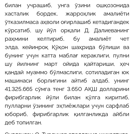
билан учрашиб, унга ўзини ошқозонида
хасталик бордек, жарроҳлик амалиёти
ўтказилмаса аҳволи оғирлашиб кетадигандек
кўрсатиб, шу йўл орқали Д. Д
алиев
анинг
раҳмини келтириб, бу амалиёт чет
элда
,
кейинроқ Қўқон шаҳрида бўлиши ва
бунинг учун катта маблағ кераклиги, пулни
шу йилнинг март ойида қайтариши, ҳеч
қандай муаммо бўлмаслиги, сотиладиган юк
машинаси борлигини айтиб алдаб, унинг
41.325.665 сўмга тенг 3.650 АҚШ долларини
фирибгарлик йўли билан қўлга киритиб,
пулларни ўзининг эҳтиёжлари учун сарфлаб
юбориб
, фирибгарлик қилганликда айбли
деб топилган.