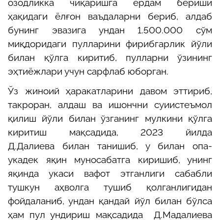
озодликка чиқаришга ёрдам бериши
ҳақидаги ёлғон ваъдаларни бериб, алдаб
бунинг эвазига ундан 1.500.000 сўм
миқдоридаги пулларини фирибгарлик йўли
билан қўлга киритиб, пулларни ўзининг
эҳтиёжлари учун сарфлаб юборган
.
Ўз жиноий ҳаракатларини давом эттириб,
такроран, алдаш ва ишончни суиистеъмол
қилиш йўли билан ўзганинг мулкини қўлга
киритиш мақсадида, 202
3
йилда
Д.
Далиева
билан танишиб, у билан опа-
укадек яқин муносабатга киришиб, унинг
яқинда укаси вафот этганлиги сабабли
тушкун аҳволга тушиб қолганлигидан
фойдаланиб, ундан қандай йўл билан бўлса
ҳам пул ундириш мақсадида Д.Мадалиева