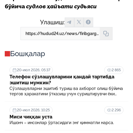
бўйича
судлов ҳайъати судьяси
Улашиш:
https://hudud24.uz/news/firibgarga-taiinlangan-zhazo-uzgartirildi
Бошқалар
20-июл 2026, 05:37
2 865
Телефон сўзлашувларини қандай тартибда
эшитиш мумкин?
Сўзлашувларни эшитиб туриш ва ахборот олиш бўйича
тергов ҳаракатини ўтказиш учун суриштирувчи ёки
терговчи тегишли илтимоснома киритади.
20-июл 2026, 10:25
2 296
Миси чиққан уста
Ишонч – инсонлар ўртасидаги энг қимматли нарса.