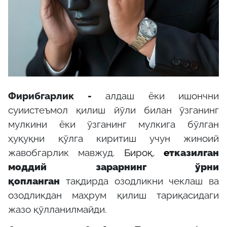
Фирибгарлик
-
алдаш ёки ишончни
суиистеъмол қилиш йўли билан ўзганинг
мулкини ёки ўзганинг мулкига бўлган
ҳуқуқни қўлга киритиш учун жиноий
жавобгарлик мавжуд.
Бироқ,
е
тказилган
моддий зарарнинг ўрни
қопланган
тақдирда озодликни чеклаш ва
озодликдан маҳрум қилиш тариқасидаги
жазо қўлланилмайди.