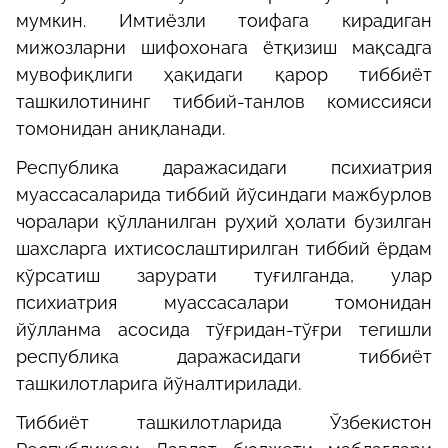
мумкин. Имтиёзли тоифага кирадиган
мижозларни шифохонага ётқизиш мақсадга
мувофиқлиги ҳақидаги қарор тиббиёт
ташкилотининг тиббий-танлов комиссияси
томонидан аниқланади.
Республика даражасидаги психиатрия
муассасаларида тиббий йўсиндаги мажбурлов
чоралари қўлланилган руҳий ҳолати бузилган
шахсларга ихтисослаштирилган тиббий ёрдам
кўрсатиш зарурати туғилганда, улар
психиатрия муассасалари томонидан
йўлланма асосида тўғридан-тўғри тегишли
республика даражасидаги тиббиёт
ташкилотларига йўналтирилади.
Тиббиёт ташкилотларида Ўзбекистон