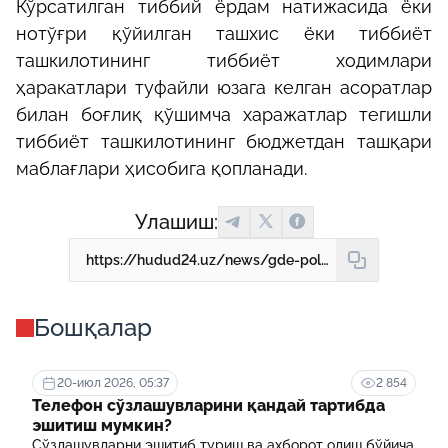
Кўрсатилган тиббий ёрдам натижасида ёки
нотўғри қўйилган ташхис ёки тиббиёт
ташкилотининг тиббиёт ходимлари
ҳаракатлари туфайли юзага келган асоратлар
билан боғлиқ қўшимча харажатлар тегишли
тиббиёт ташкилотининг бюджетдан ташқари
маблағлари ҳисобига қопланади.
Улашиш:
https://hudud24.uz/news/gde-poluchit-napravlenie-order-na-besplatnoe-lechenie
Бошқалар
20-июл 2026, 05:37
2 854
Телефон сўзлашувларини қандай тартибда
эшитиш мумкин?
Сўзлашувларни эшитиб туриш ва ахборот олиш бўйича