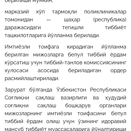
берилиши мумкин;
марказий кўп тармоқли поликлиникалар
томонидан — шаҳар (республика)
даражасидаги тегишли тиббиёт
ташкилотларига йўлланма берилади.
Имтиёзли тоифага кирадиган йўлланма
берилган мижозларга бепул тиббий ёрдам
кўрсатиш учун тиббий-танлов комиссиясининг
хулосаси асосида бериладиган ордер
расмийлаштирилади.
Зарурат бўлганда Ўзбекистон Республикаси
Соғлиқни сақлаш вазирлиги ва ҳудудий
соғлиқни сақлаш бошқарув органлари
мижозларнинг имтиёзли тоифасини бепул
тиббий ёрдам олиш учун ўзининг идоравий
мансуб тиббиёт муассасаларига йўналтириши