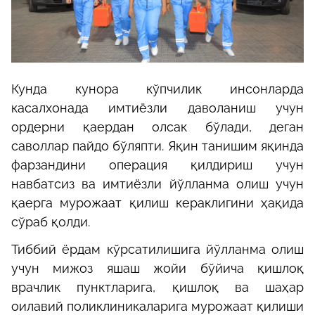
Кунда кунора кўпчилик инсонларда
касалхонада имтиёзли даволаниш учун
ордерни қаердан олсак бўлади, деган
саволлар пайдо бўляпти. Яқин танишим яқинда
фарзандини операция қилдириш учун
навбатсиз ва имтиёзли йўлланма олиш учун
қаерга мурожаат қилиш кераклигини ҳақида
сўраб қолди.
Тиббий ёрдам кўрсатилишига йўлланма олиш
учун мижоз яшаш жойи бўйича қишлоқ
врачлик пунктларига, қишлоқ ва шаҳар
оилавий поликлиникаларига мурожаат қилиши