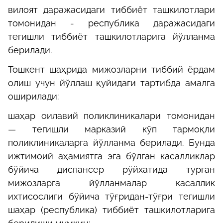
вилоят даражасидаги тиббиёт ташкилотлари
томонидан
‑
республика даражасидаги
тегишли тиббиёт ташкилотларига йўлланма
берилади.
Тошкент шаҳрида мижозларни тиббий ёрдам
олиш учун йўллаш қуйидаги тартибда амалга
оширилади:
шаҳар оилавий поликлиникалари томонидан
— тегишли марказий кўп тармоқли
поликлиникаларга йўлланма берилади. Бунда
ижтимоий аҳамиятга эга бўлган касалликлар
бўйича диспансер рўйхатида турган
мижозларга йўлланмалар касаллик
ихтисослиги бўйича тўғридан-тўғри тегишли
шаҳар (республика) тиббиёт ташкилотларига