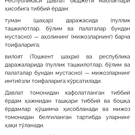
Республикаси Давлат бюджети маблағлари
ҳисобига тиббий ёрдам:
туман (шаҳар) даражасида (пуллик
ташкилотлар, бўлим ва палаталар бундан
мустасно) — аҳолининг (мижозларнинг) барча
тоифаларига;
вилоят (Тошкент шаҳри) ва республика
даражаларида (пуллик ташкилотлар, бўлим ва
палаталар бундан мустасно) — мижозларнинг
имтиёзли тоифаларига кўрсатилади.
Давлат томонидан кафолатланган тиббий
ёрдам ҳажмидан ташқари тиббий ва бошқа
ёрдамлар қўшимча ҳисобланади ва мижоз
томонидан белгиланган тартибда уларнинг
ҳақи тўланади.