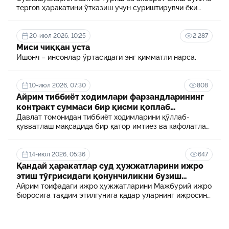
тергов ҳаракатини ўтказиш учун суриштирувчи ёки
терговчи тегишли илтимоснома киритади.
20-июл 2026, 10:25
2 287
Миси чиққан уста
Ишонч – инсонлар ўртасидаги энг қимматли нарса.
10-июл 2026, 07:30
808
Айрим тиббиёт ходимлари фарзандларининг
контракт суммаси бир қисми қоплаб
берилади
Давлат томонидан тиббиёт ходимларини қўллаб-
қувватлаш мақсадида бир қатор имтиёз ва кафолатлар
белгиланган. Шулардан бири айрим тиббиёт
ходимлари фарзандларининг олий таълим
муассасасида ўқиш учун тўланадиган контракт
14-июл 2026, 05:36
647
маблағининг бир қисмини қоплаб бериш тартибидир
Қандай ҳаракатлар суд ҳужжатларини ижро
этиш тўғрисидаги қонунчиликни бузиш
ҳисобланади? 5 муҳим факт
Айрим тоифадаги ижро ҳужжатларини Мажбурий ижро
бюросига тақдим этилгунига қадар уларнинг ижросини
таъминламаслик маъмурий ҳуқуқбузарлик
ҳисобланади.