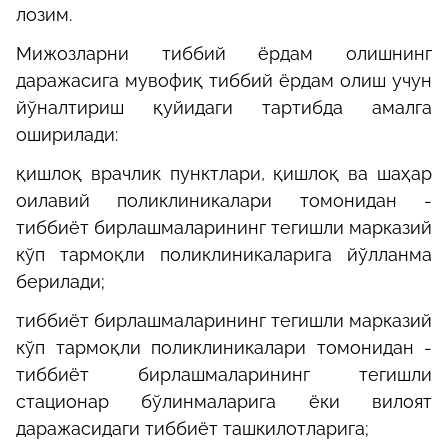
лозим.
Мижозларни тиббий ёрдам олишнинг
даражасига мувофиқ тиббий ёрдам олиш учун
йўналтириш қуйидаги тартибда амалга
оширилади:
қишлоқ врачлик пунктлари, қишлоқ ва шаҳар
оилавий поликлиникалари томонидан
‑
тиббиёт бирлашмаларининг тегишли марказий
кўп тармоқли поликлиникаларига йўлланма
берилади;
тиббиёт бирлашмаларининг тегишли марказий
кўп тармоқли поликлиникалари томонидан
‑
тиббиёт бирлашмаларининг тегишли
стационар бўлинмаларига ёки вилоят
даражасидаги тиббиёт ташкилотларига;