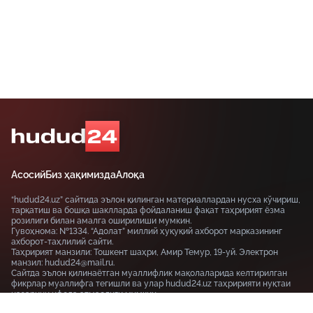
Асосий
Биз ҳақимизда
Алоқа
“hudud24.uz” сайтида эълон қилинган материаллардан нусха кўчириш,
тарқатиш ва бошқа шаклларда фойдаланиш фақат таҳририят ёзма
розилиги билан амалга оширилиши мумкин.
Гувоҳнома: №1334. “Адолат” миллий ҳуқуқий ахборот марказининг
ахборот-таҳлилий сайти.
Таҳририят манзили: Тошкент шаҳри, Амир Темур, 19-уй. Электрон
манзил: hudud24@mail.ru.
Сайтда эълон қилинаётган муаллифлик мақолаларида келтирилган
фикрлар муаллифга тегишли ва улар hudud24.uz таҳририяти нуқтаи
назарини ифода этмаслиги мумкин.