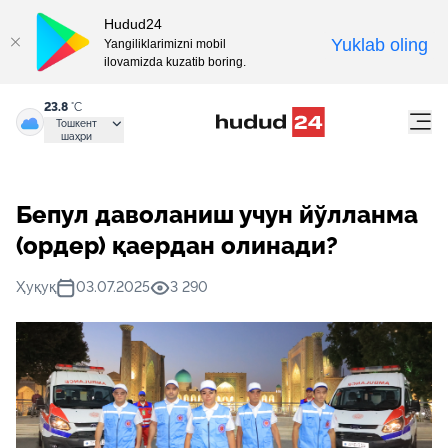
Hudud24
Yuklab oling
Yangiliklarimizni mobil
ilovamizda kuzatib boring.
23.8
°C
Тошкент
шаҳри
Бепул даволаниш учун йўлланма
(ордер) қаердан олинади?
Ҳуқуқ
03.07.2025
3 290