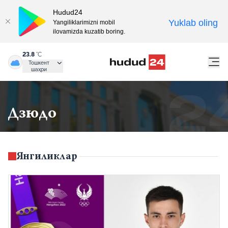
Hudud24
Yuklab oling
Yangiliklarimizni mobil
ilovamizda kuzatib boring.
23.8
°C
Тошкент
шаҳри
Дзюдо
Янгиликлар