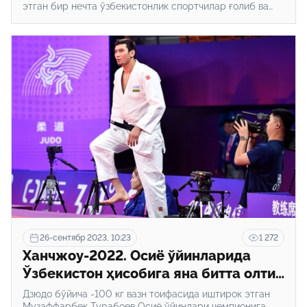
этган бир нечта ўзбекистонлик спортчилар ғолиб ва
совриндорга айланишди.
26-сентябр 2023, 10:23
1 272
Ханчжоу-2022. Осиё ўйинларида
Ўзбекистон ҳисобига яна битта олтин
медаль қўшилди (фото)
Дзюдо бўйича -100 кг вазн тоифасида иштирок этган
Музаффарбек Турабоев Осиё ўйинлари чемпионига