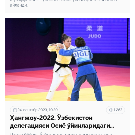
айланди.
24-сентябр 2023, 10:39
1 263
Ҳангжоу-2022. Ўзбекистон
делегацияси Осиё ўйинларидаги
дастлабки олтин медалини қўлга
Дзюдо бўйича Ўзбекистон терма жамоаси аъзоси