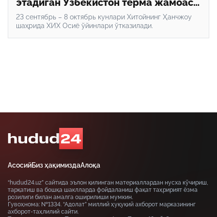
этадиган Ўзбекистон терма жамоаси
таркиби маълум
23 сентябрь – 8 октябрь кунлари Хитойнинг Ҳанчжоу
шаҳрида ХИХ Осиё ўйинлари ўтказилади.
Асосий
Биз ҳақимизда
Алоқа
“hudud24.uz” сайтида эълон қилинган материаллардан нусха кўчириш,
тарқатиш ва бошқа шаклларда фойдаланиш фақат таҳририят ёзма
розилиги билан амалга оширилиши мумкин.
Гувоҳнома: №1334. “Адолат” миллий ҳуқуқий ахборот марказининг
ахборот-таҳлилий сайти.