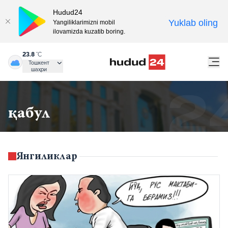
Hudud24
Yuklab oling
Yangiliklarimizni mobil
ilovamizda kuzatib boring.
23.8
°C
Тошкент
шаҳри
қабул
Янгиликлар