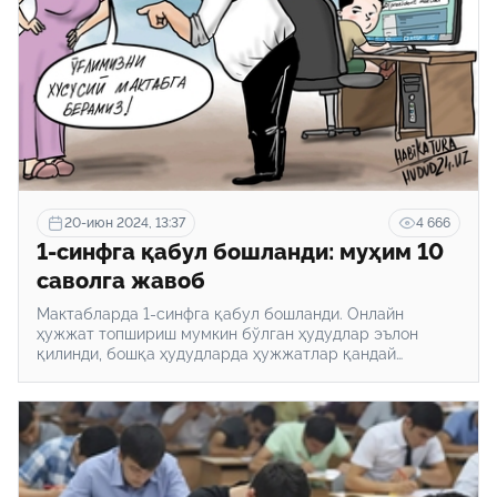
20-июн 2024, 13:37
4 666
1-синфга қабул бошланди: муҳим 10
саволга жавоб
Мактабларда 1-синфга қабул бошланди. Онлайн
ҳужжат топшириш мумкин бўлган ҳудудлар эълон
қилинди, бошқа ҳудудларда ҳужжатлар қандай
топширилади? Бола ўзи яхши билмайдиган тилда
таълим олиши мумкинми? Hudud24.uz ушбу мақола
орқали шу ва шу каби саволларга жавоб беради.