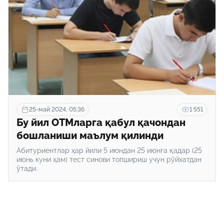
25-май 2024, 05:36
1 551
Бу йил ОТМларга қабул қачондан
бошланиши маълум қилинди
Абитуриентлар ҳар йили 5 июндан 25 июнга қадар (25
июнь куни ҳам) тест синови топшириш учун рўйхатдан
ўтади.