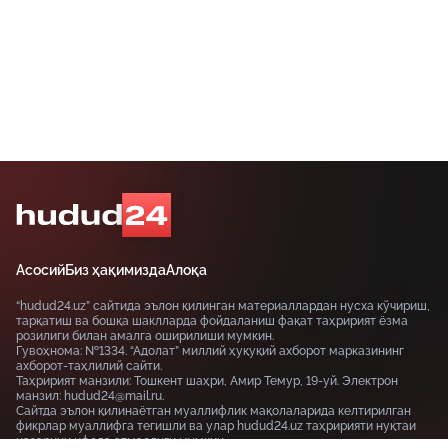
Асосий
Биз ҳақимизда
Алоқа
“hudud24.uz” сайтида эълон қилинган материаллардан нусха кўчириш,
тарқатиш ва бошқа шаклларда фойдаланиш фақат таҳририят ёзма
розилиги билан амалга оширилиши мумкин.
Гувоҳнома: №1334. “Адолат” миллий ҳуқуқий ахборот марказининг
ахборот-таҳлилий сайти.
Таҳририят манзили: Тошкент шаҳри, Амир Темур, 19-уй. Электрон
манзил: hudud24@mail.ru.
Сайтда эълон қилинаётган муаллифлик мақолаларида келтирилган
фикрлар муаллифга тегишли ва улар hudud24.uz таҳририяти нуқтаи
назарини ифода этмаслиги мумкин.