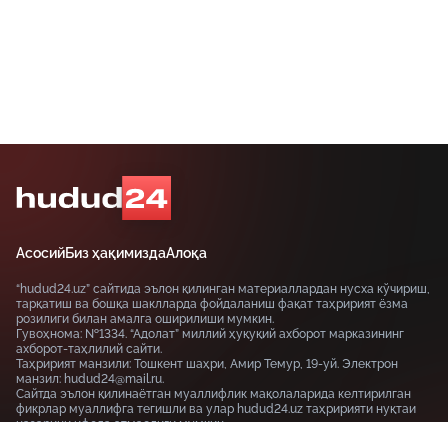
Асосий
Биз ҳақимизда
Алоқа
“hudud24.uz” сайтида эълон қилинган материаллардан нусха кўчириш,
тарқатиш ва бошқа шаклларда фойдаланиш фақат таҳририят ёзма
розилиги билан амалга оширилиши мумкин.
Гувоҳнома: №1334. “Адолат” миллий ҳуқуқий ахборот марказининг
ахборот-таҳлилий сайти.
Таҳририят манзили: Тошкент шаҳри, Амир Темур, 19-уй. Электрон
манзил: hudud24@mail.ru.
Сайтда эълон қилинаётган муаллифлик мақолаларида келтирилган
фикрлар муаллифга тегишли ва улар hudud24.uz таҳририяти нуқтаи
назарини ифода этмаслиги мумкин.