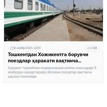
8-ноябр 2023, 11:00
1 318
Тошкентдан Хожикентга борувчи
поездлар ҳаракати вақтинча
тўхтайди
Ҳаракат таркибини модернизация қилиш мақсадида 8
ноябрдан шаҳарлараро йўловчи поездлар вақтинча
ҳаракатланмайди