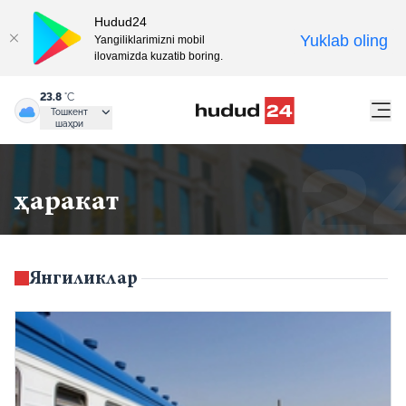
Hudud24
Yuklab oling
Yangiliklarimizni mobil
ilovamizda kuzatib boring.
23.8
°C
Тошкент
шаҳри
ҳаракат
Янгиликлар