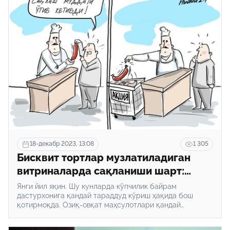
аризаси рад этилади? Hudud24.uz бугун шулар ҳақида
батафсил маълумот беради.
18-декабр 2023, 13:08
1 305
Бисквит тортлар музлатиладиган
витриналарда сақланиши шарт:
озиқ-овқат сотиб олишда билиш
Янги йил яқин. Шу кунларда кўпчилик байрам
муҳим бўлган 5 та қоида
дастурхонига қандай тараддуд кўриш ҳақида бош
қотирмоқда. Озиқ-овқат маҳсулотлари қандай
шартларда сотилиши керак, масалан, “пирожное”лар?
Фумигация қилинган мевалар 24 соат сақланади. Бу