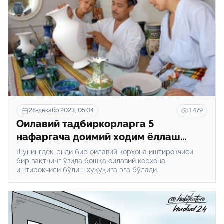
28-декабр 2023, 05:04
1 479
Оилавий тадбиркорларга 5
нафаргача доимий ходим ёллаш
ҳуқуқи берилди
Шунингдек, энди бир оилавий корхона иштирокчиси
бир вақтнинг ўзида бошқа оилавий корхона
иштирокчиси бўлиш ҳуқуқига эга бўлади.