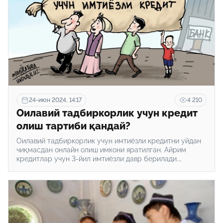
24-июн 2024, 14:17
4 210
Оилавий тадбиркорлик учун кредит
олиш тартиби қандай?
Оилавий тадбиркорлик учун имтиёзли кредитни уйдан
чиқмасдан онлайн олиш имкони яратилган. Айрим
кредитлар учун 3-йил имтиёзли давр берилади.
hudud24.uz қуйида шу ва шу каби оилавий
тадбиркорлик учун кредит олиш бўйича керакли
маълумотларни тақдим этади.