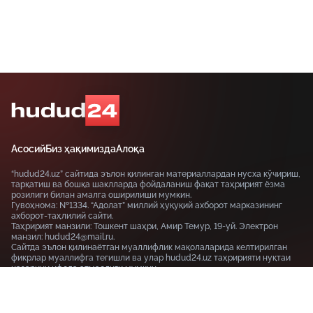
Асосий
Биз ҳақимизда
Алоқа
“hudud24.uz” сайтида эълон қилинган материаллардан нусха кўчириш,
тарқатиш ва бошқа шаклларда фойдаланиш фақат таҳририят ёзма
розилиги билан амалга оширилиши мумкин.
Гувоҳнома: №1334. “Адолат” миллий ҳуқуқий ахборот марказининг
ахборот-таҳлилий сайти.
Таҳририят манзили: Тошкент шаҳри, Амир Темур, 19-уй. Электрон
манзил: hudud24@mail.ru.
Сайтда эълон қилинаётган муаллифлик мақолаларида келтирилган
фикрлар муаллифга тегишли ва улар hudud24.uz таҳририяти нуқтаи
назарини ифода этмаслиги мумкин.
Тошкент шаҳри, 19-уй Амир Темур шоҳкўчаси, Tashkent