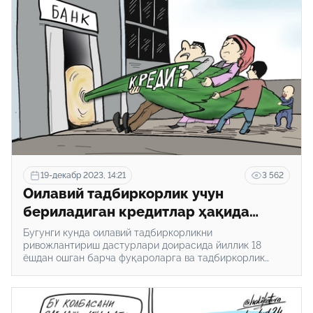
19-декабр 2023, 14:21
3 562
Оилавий тадбиркорлик учун
бериладиган кредитлар ҳақида
нималарни билиш муҳим? 5 та
Бугунги кунда оилавий тадбиркорликни
маълумот
ривожлантириш дастурлари доирасида йиллик 18
ёшдан ошган барча фуқароларга ва тадбиркорлик
субъектларига 14 фоиз ставкада имтиёзли кредитлар
ажратиб келинмоқда. Бу кредитнинг фоизи қандай,
қанча муддатга берилади ва уни қандай олиш мумкин?
Ҳоким ёрдамчисининг фотоҳисоботи нима? Кимларнинг