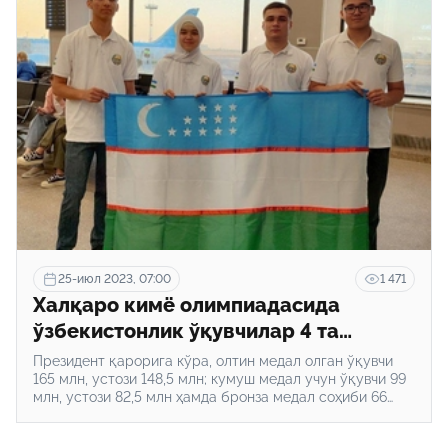
25-июл 2023, 07:00
1 471
Халқаро кимё олимпиадасида
ўзбекистонлик ўқувчилар 4 та
медални қўлга киритишди
Президент қарорига кўра, олтин медал олган ўқувчи
165 млн, устози 148,5 млн; кумуш медал учун ўқувчи 99
млн, устози 82,5 млн ҳамда бронза медал соҳиби 66
млн, устози 49,5 млн сўм пул мукофоти олади.