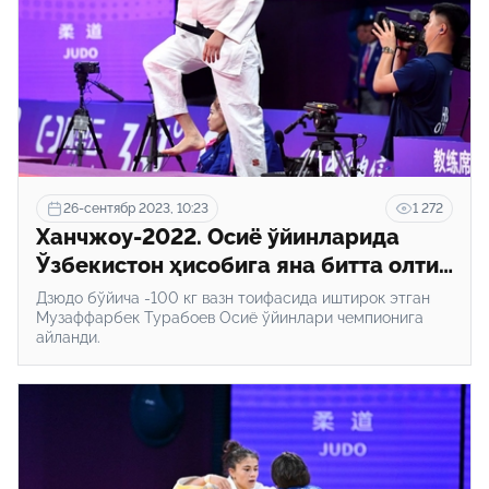
26-сентябр 2023, 10:23
1 272
Ханчжоу-2022. Осиё ўйинларида
Ўзбекистон ҳисобига яна битта олтин
медаль қўшилди (фото)
Дзюдо бўйича -100 кг вазн тоифасида иштирок этган
Музаффарбек Турабоев Осиё ўйинлари чемпионига
айланди.