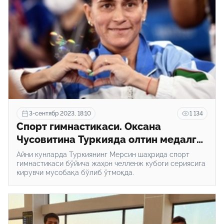
3-сентябр 2023, 18:10
1 134
Спорт гимнастикаси. Оксана
Чусовитина Туркияда олтин медалга
эга чиқди
Айни кунларда Туркиянинг Мерсин шаҳрида спорт
гимнастикаси бўйича жаҳон челленж кубоги сериясига
кирувчи мусобақа бўлиб ўтмоқда.