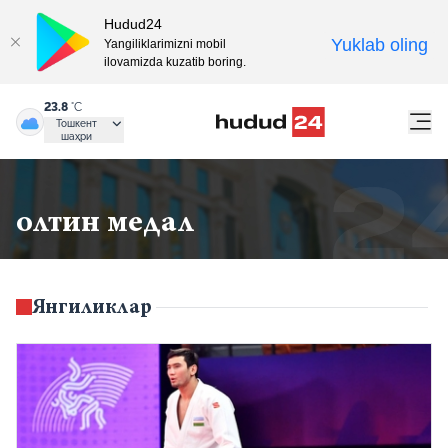
Hudud24
Yuklab oling
Yangiliklarimizni mobil
ilovamizda kuzatib boring.
23.8
°C
Тошкент
шаҳри
олтин медал
Янгиликлар