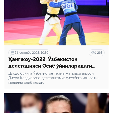
24-сентябр 2023, 10:39
1 263
Ҳангжоу-2022. Ўзбекистон
делегацияси Осиё ўйинларидаги
дастлабки олтин медалини қўлга
Дзюдо бўйича Ўзбекистон терма жамоаси аъзоси
киритди
Диёра Келдиёрова делегациямиз ҳисобига илк олтин
медални олиб келди.