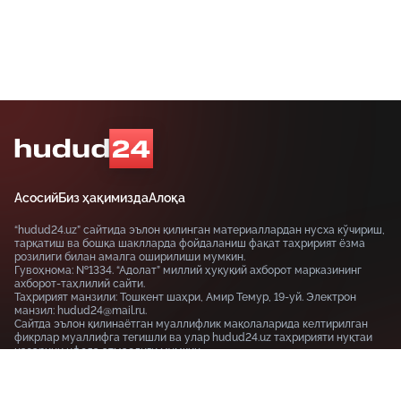
Асосий
Биз ҳақимизда
Алоқа
“hudud24.uz” сайтида эълон қилинган материаллардан нусха кўчириш,
тарқатиш ва бошқа шаклларда фойдаланиш фақат таҳририят ёзма
розилиги билан амалга оширилиши мумкин.
Гувоҳнома: №1334. “Адолат” миллий ҳуқуқий ахборот марказининг
ахборот-таҳлилий сайти.
Таҳририят манзили: Тошкент шаҳри, Амир Темур, 19-уй. Электрон
манзил: hudud24@mail.ru.
Сайтда эълон қилинаётган муаллифлик мақолаларида келтирилган
фикрлар муаллифга тегишли ва улар hudud24.uz таҳририяти нуқтаи
назарини ифода этмаслиги мумкин.
Тошкент шаҳри, 19-уй Амир Темур шоҳкўчаси, Tashkent