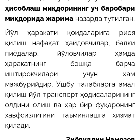
ҳисоблаш миқдорининг уч баробари
миқдорида жарима
назарда тутилган.
Йўл ҳаракати қоидаларига риоя
қилиш нафақат ҳайдовчилар, балки
пиёдалар, йўловчилар ҳамда
ҳаракатнинг бошқа барча
иштирокчилари учун ҳам
мажбурийдир. Ушбу талабларга амал
қилиш йўл-транспорт ҳодисаларининг
олдини олиш ва ҳар бир фуқаронинг
хавфсизлигини таъминлашга хизмат
қилади.
Зиёвуддин Намозов