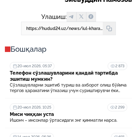
Улашиш:
https://hudud24.uz/news/iul-kharakati-koidalarini-buzgan-piiodalarga-kandai-zhavobgarlik-belgilangan
Бошқалар
20-июл 2026, 05:37
2 873
Телефон сўзлашувларини қандай тартибда
эшитиш мумкин?
Сўзлашувларни эшитиб туриш ва ахборот олиш бўйича
тергов ҳаракатини ўтказиш учун суриштирувчи ёки
терговчи тегишли илтимоснома киритади.
20-июл 2026, 10:25
2 299
Миси чиққан уста
Ишонч – инсонлар ўртасидаги энг қимматли нарса.
14-июл 2026, 05:36
691