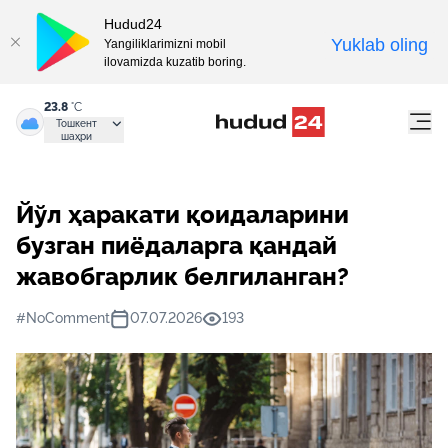
Hudud24
Yuklab oling
Yangiliklarimizni mobil
ilovamizda kuzatib boring.
23.8
°C
Тошкент
шаҳри
Йўл ҳаракати қоидаларини
бузган пиёдаларга қандай
жавобгарлик белгиланган?
#NoComment
07.07.2026
193