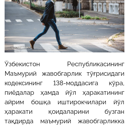
Ўзбекистон Республикасининг
Маъмурий жавобгарлик тўғрисидаги
кодексининг 138-моддасига кўра,
пиёдалар ҳамда йўл ҳаракатининг
айрим бошқа иштирокчилари йўл
ҳаракати қоидаларини бузган
тақдирда маъмурий жавобгарликка