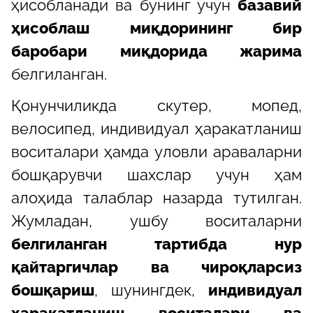
ҳисобланади ва бунинг учун
базавий
ҳисоблаш миқдорининг бир
баробари миқдорида жарима
белгиланган.
Қонунчиликда скутер, мопед,
велосипед, индивидуал ҳаракатланиш
воситалари ҳамда уловли араваларни
бошқарувчи шахслар учун ҳам
алоҳида талаблар назарда тутилган.
Жумладан, ушбу воситаларни
белгиланган тартибда нур
қайтаргичлар ва чироқларсиз
бошқариш
, шунингдек,
индивидуал