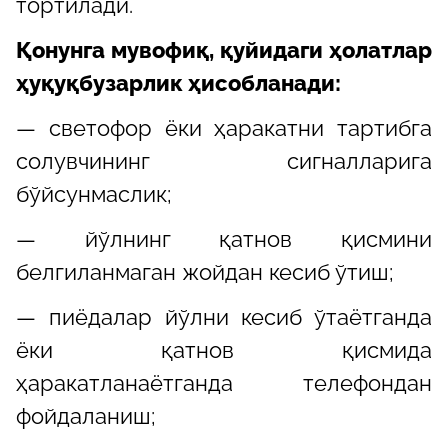
тортилади.
Қонунга мувофиқ, қуйидаги ҳолатлар
ҳуқуқбузарлик ҳисобланади:
— светофор ёки ҳаракатни тартибга
солувчининг сигналларига
бўйсунмаслик;
— йўлнинг қатнов қисмини
белгиланмаган жойдан кесиб ўтиш;
— пиёдалар йўлни кесиб ўтаётганда
ёки қатнов қисмида
ҳаракатланаётганда телефондан
фойдаланиш;