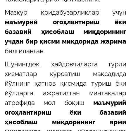
Мазкур қоидабузарликлар учун
маъмурий огоҳлантириш ёки
базавий ҳисоблаш миқдорининг
учдан бир қисми миқдорида жарима
белгиланган.
Шунингдек, ҳайдовчиларга турли
хизматлар кўрсатиш мақсадида
йўлнинг қатнов қисмида туриш ёки
йўлларга ажратилган минтақалар
атрофида мол боқиш
маъмурий
огоҳлантириш ёки базавий
ҳисоблаш миқдорининг ярми