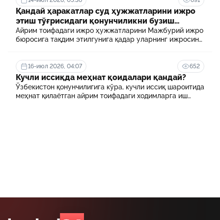
Қандай ҳаракатлар суд ҳужжатларини ижро
этиш тўғрисидаги қонунчиликни бузиш
ҳисобланади? 5 муҳим факт
Айрим тоифадаги ижро ҳужжатларини Мажбурий ижро
бюросига тақдим этилгунига қадар уларнинг ижросини
таъминламаслик маъмурий ҳуқуқбузарлик
ҳисобланади.
16-июл 2026, 04:07
652
Кучли иссиқда меҳнат қоидалари қандай?
Ўзбекистон қонунчилигига кўра, кучли иссиқ шароитида
меҳнат қилаётган айрим тоифадаги ходимларга иш
куни давомида қўшимча танаффуслар берилиши
мумкин. Шунингдек, иш берувчилар дам олиш учун
қулай шароит яратиши ва зарур ҳолларда ходимларни
масофавий ишга ўтказиши мумкин.