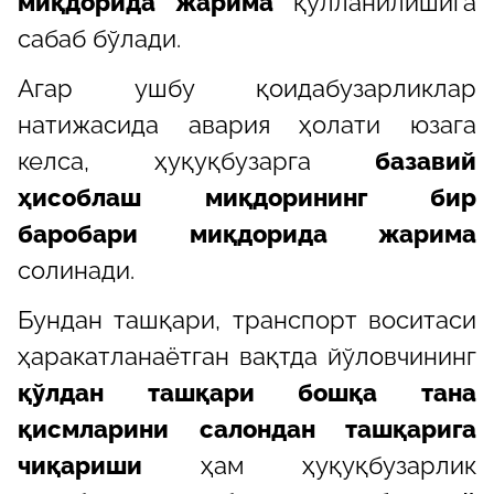
миқдорида жарима
қўлланилишига
сабаб бўлади.
Агар ушбу қоидабузарликлар
натижасида авария ҳолати юзага
келса, ҳуқуқбузарга
базавий
ҳисоблаш миқдорининг бир
баробари миқдорида жарима
солинади.
Бундан ташқари, транспорт воситаси
ҳаракатланаётган вақтда йўловчининг
қўлдан ташқари бошқа тана
қисмларини салондан ташқарига
чиқариши
ҳам ҳуқуқбузарлик