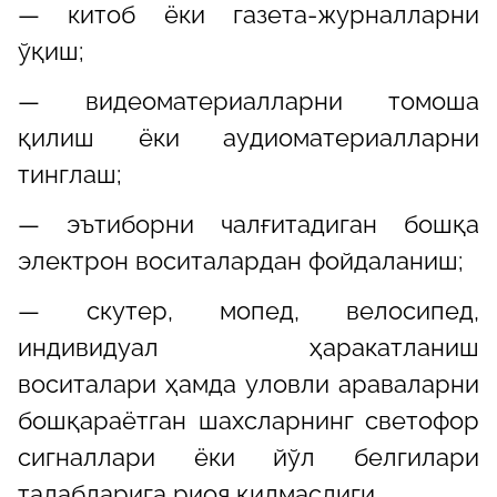
— китоб ёки газета-журналларни
ўқиш;
— видеоматериалларни томоша
қилиш ёки аудиоматериалларни
тинглаш;
— эътиборни чалғитадиган бошқа
электрон воситалардан фойдаланиш;
— скутер, мопед, велосипед,
индивидуал ҳаракатланиш
воситалари ҳамда уловли араваларни
бошқараётган шахсларнинг светофор
сигналлари ёки йўл белгилари
талабларига риоя қилмаслиги.