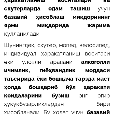
ҳаракатланиш воситалари ва
скутерларда одам ташиш
учун
базавий ҳисоблаш миқдорининг
ярми миқдорида жарима
қўлланилади.
Шунингдек, скутер, мопед, велосипед,
индивидуал ҳаракатланиш воситаси
ёки уловли аравани
алкоголли
ичимлик, гиёҳвандлик моддаси
таъсирида ёки бошқача тарзда маст
ҳолда бошқариб йўл ҳаракати
қоидаларини бузиш
энг оғир
ҳуқуқбузарликлардан бири
ҳисобланади. Бу ҳолат учун
базавий