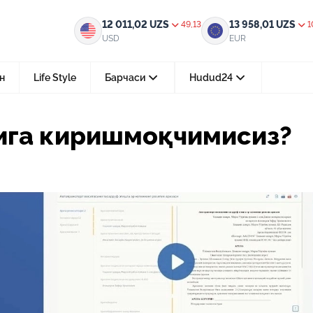
чимисиз?
12 011,02
UZS
13 958,01
UZS
49,13
1
USD
EUR
н
Life Style
Барчаси
Hudud24
Тошкент ш.
ига киришмоқчимисиз?
05-август 2026, 04:36
Мустақилликнинг 35 йили: бирл
тараққиёт ва фаровонлик сари
24-июл 2026, 11:10
Электрон обуна: ҳуқуқий ахбо
тез ва қулай йўл
15-июл 2026, 05:11
Ҳуқуқий билимларни интеракт
форматда ўрганиш имконияти