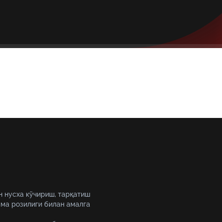
н нусха кўчириш, тарқатиш
ма розилиги билан амалга