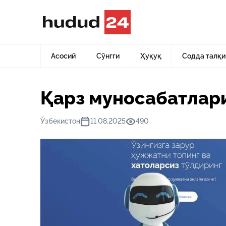
Асосий
Янгиликлар
Қарз муносабатларига киришмоқ
Асосий
Сўнгги
Ҳуқуқ
Содда талқи
Қарз муносабатлар
Ўзбекистон
11.08.2025
490