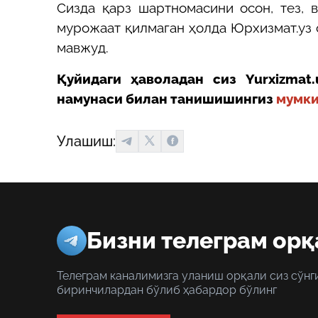
Сизда қарз шартномасини осон, тез, 
мурожаат қилмаган ҳолда Юрхизмат.уз
мавжуд.
Қуйидаги ҳаволадан сиз
Yurxizmat.
намунаси билан танишишингиз
мумки
Улашиш:
Бизни телеграм орқ
Телеграм каналимизга уланиш орқали сиз сўнг
биринчилардан бўлиб ҳабардор бўлинг