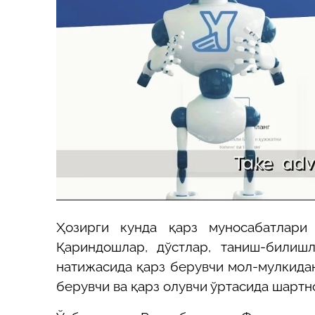
Ҳозирги кунда қарз муносабатлари 
Қариндошлар, дўстлар, таниш-билиш
натижасида қарз берувчи мол-мулкида
берувчи ва қарз олувчи ўртасида шартн