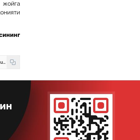
а жойга
конияти
сининг
https://hudud24.uz/news/karz-munosabatlariga-kirishmokchimisiz
кин