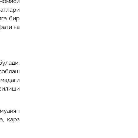
номаси
матлари
ига бир
фати ва
бўлади.
соблаш
омадаги
узилиши
 муайян
, қарз