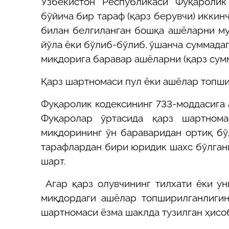
Ўзбекистон Республикаси Фуқаролик
бўйича бир тараф (қарз берувчи) иккинч
билан белгиланган бошқа ашёларни му
йўла ёки бўлиб-бўлиб, ўшанча суммадаг
миқдорига баравар ашёларни (қарз сум
Қарз шартномаси пул ёки ашёлар топши
Фуқаролик кодексининг 733-моддасига 
Фуқаролар ўртасида қарз шартнома
миқдорининг ўн бараваридан ортиқ бў
тарафлардан бири юридик шахс бўлгани
шарт.
Агар қарз олувчининг тилхати ёки ун
миқдордаги ашёлар топширилганлигин
шартномаси ёзма шаклда тузилган ҳисо