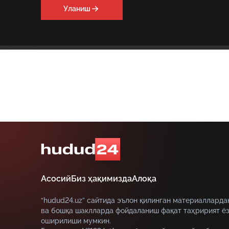
Уланиш
Асосий
Биз ҳақимизда
Алоқа
“hudud24.uz” сайтида эълон қилинган материалларда
ва бошқа шаклларда фойдаланиш фақат таҳририят ёз
оширилиши мумкин.