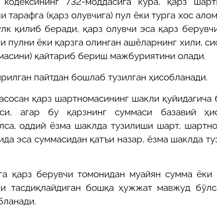
 кодексининг 732-моддасига кўра, қарз шарт
и тарафга (қарз олувчига) пул ёки турга хос ало
лк қилиб беради, қарз олувчи эса қарз берувч
и пулни ёки қарзга олинган ашёларнинг хили, си
масини) қайтариб бериш мажбуриятини олади.
рилган пайтдан бошлаб тузилган ҳисобланади.
асосан қарз шартномасининг шакли қуйидагича 
си, агар бу қарзнинг суммаси базавий ҳи
лса, оддий ёзма шаклда тузилиши шарт, шартн
да эса суммасидан қатъи назар, ёзма шаклда т
га қарз берувчи томонидан муайян сумма ёки
и тасдиқлайдиган бошқа ҳужжат мавжуд бўлса
бланади.