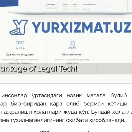
29-июн 2026, 10:29
Халқ билан очиқ мулоқот — ин
манфаатларига хизмат қилувч
давлат бошқарувининг муҳим 
25-июн 2026, 11:04
Электрон обуна: ҳуқуқий ахбо
тез ва қулай йўл
23-июн 2026, 10:05
Хусусий боғчада 5 ой ишлаб д
чиқиш мумкинми?
инсонлар ўртасидаги нозик масала бўлиб қ
лар бир-биридан қарз олиб бермай кетиши, 
н ажралиши ҳолатлари жуда кўп. Бундай ҳолатл
ома тузилмаганлигининг оқибати ҳисобланади.