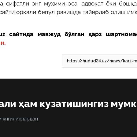
ва сифатли энг муҳими эса, адвокат ёки бошқ
 сайти орқали бепул равишда тайёрлаб олиш им
uz
сайтида мавжуд бўлган қарз шартнома
н.
али ҳам кузатишингиз мум
и янгиликлардан