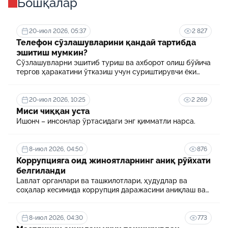
Бошқалар
20-июл 2026, 05:37
2 827
Телефон сўзлашувларини қандай тартибда
эшитиш мумкин?
Сўзлашувларни эшитиб туриш ва ахборот олиш бўйича
тергов ҳаракатини ўтказиш учун суриштирувчи ёки
терговчи тегишли илтимоснома киритади.
20-июл 2026, 10:25
2 269
Миси чиққан уста
Ишонч – инсонлар ўртасидаги энг қимматли нарса.
8-июл 2026, 04:50
876
Коррупцияга оид жиноятларнинг аниқ рўйхати
белгиланди
Lавлат органлари ва ташкилотлари, ҳудудлар ва
соҳалар кесимида коррупция даражасини аниқлаш ва
уни минималлаштириш мақсадида коррупцияга оид
хавф-хатарлар харитаси шакллантирилади
8-июл 2026, 04:30
773