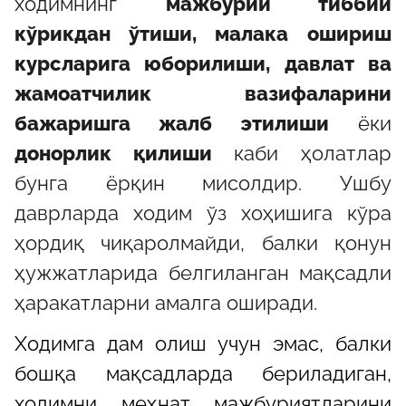
ходимнинг
мажбурий тиббий
кўрикдан ўтиши, малака ошириш
курсларига юборилиши, давлат ва
жамоатчилик вазифаларини
бажаришга жалб этилиши
ёки
донорлик қилиши
каби ҳолатлар
бунга ёрқин мисолдир. Ушбу
даврларда ходим ўз хоҳишига кўра
ҳордиқ чиқаролмайди, балки қонун
ҳужжатларида белгиланган мақсадли
ҳаракатларни амалга оширади.
Ходимга дам олиш учун эмас, балки
бошқа мақсадларда бериладиган,
ходимни меҳнат мажбуриятларини