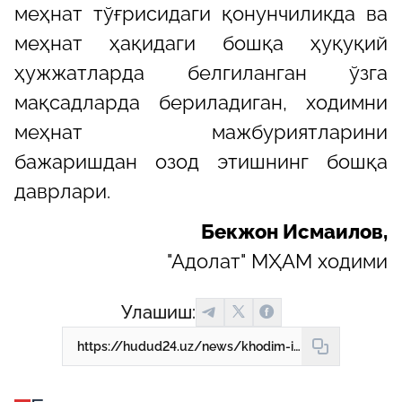
меҳнат тўғрисидаги қонунчиликда ва
меҳнат ҳақидаги бошқа ҳуқуқий
ҳужжатларда белгиланган ўзга
мақсадларда бериладиган, ходимни
меҳнат мажбуриятларини
бажаришдан озод этишнинг бошқа
даврлари.
Бекжон Исмаилов,
"Адолат" МҲАМ ходими
Улашиш:
https://hudud24.uz/news/khodim-ishlamaiotgan-davrlar-kachon-dam-olish-vakti-khisoblanmaidi