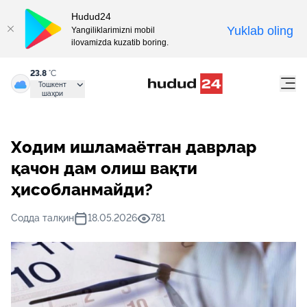
Hudud24
Yuklab oling
Yangiliklarimizni mobil
ilovamizda kuzatib boring.
23.8
°C
Тошкент
шаҳри
Ходим ишламаётган даврлар
қачон дам олиш вақти
ҳисобланмайди?
Содда талқин
18.05.2026
781