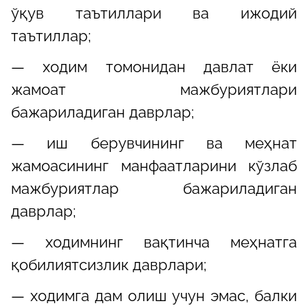
ўқув таътиллари ва ижодий
таътиллар;
— ходим томонидан давлат ёки
жамоат мажбуриятлари
бажариладиган даврлар;
— иш берувчининг ва меҳнат
жамоасининг манфаатларини кўзлаб
мажбуриятлар бажариладиган
даврлар;
— ходимнинг вақтинча меҳнатга
қобилиятсизлик даврлари;
— ходимга дам олиш учун эмас, балки