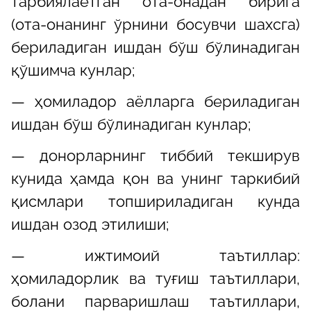
тарбиялаётган ота-онадан бирига
(ота-онанинг ўрнини босувчи шахсга)
бериладиган ишдан бўш бўлинадиган
қўшимча кунлар;
— ҳомиладор аёлларга бериладиган
ишдан бўш бўлинадиган кунлар;
— донорларнинг тиббий текширув
кунида ҳамда қон ва унинг таркибий
қисмлари топшириладиган кунда
ишдан озод этилиши;
— ижтимоий таътиллар:
ҳомиладорлик ва туғиш таътиллари,
болани парваришлаш таътиллари,