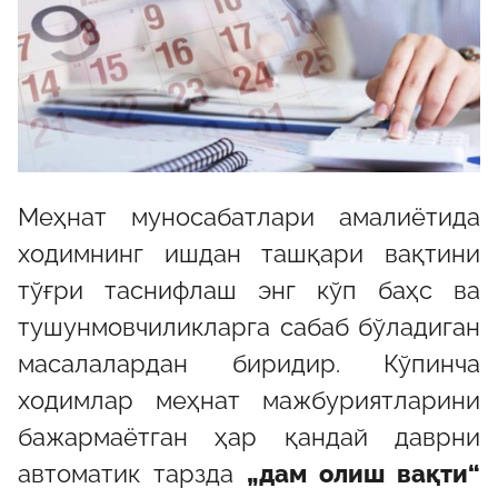
Меҳнат муносабатлари амалиётида
ходимнинг ишдан ташқари вақтини
тўғри таснифлаш энг кўп баҳс ва
тушунмовчиликларга сабаб бўладиган
масалалардан биридир. Кўпинча
ходимлар меҳнат мажбуриятларини
бажармаётган ҳар қандай даврни
автоматик тарзда
„дам олиш вақти“