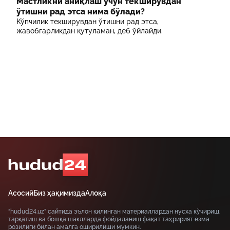
Мастликни аниқлаш учун текширувдан
ўтишни рад этса нима бўлади?
Кўпчилик текширувдан ўтишни рад этса,
жавобгарликдан қутуламан, деб ўйлайди.
Асосий
Биз ҳақимизда
Алоқа
“hudud24.uz” сайтида эълон қилинган материаллардан нусха кўчириш,
тарқатиш ва бошқа шаклларда фойдаланиш фақат таҳририят ёзма
розилиги билан амалга оширилиши мумкин.