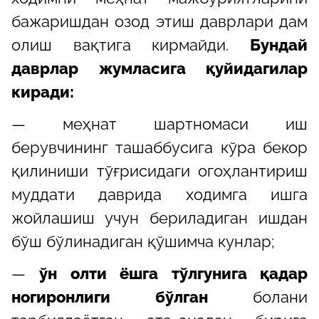
бажаришдан озод этиш даврлари дам
олиш вақтига кирмайди.
Бундай
даврлар жумласига қуйидагилар
киради:
— меҳнат шартномаси иш
берувчининг ташаббусига кўра бекор
қилиниши тўғрисидаги огоҳлантириш
муддати даврида ходимга ишга
жойлашиш учун бериладиган ишдан
бўш бўлинадиган қўшимча кунлар;
—
ўн олти ёшга тўлгунига қадар
ногиронлиги бўлган
болани