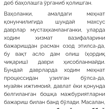
деб баҳолашга ўрганиб қолишган.
Ваҳоланки, амалдаги меҳнат
қонунчилигида шундай махсус
даврлар мустаҳкамланганки, уларда
ходим хизмат вазифаларини
бажаришдан расман озод этилса-да,
бу вақт асло дам олиш (ҳордиқ
чиқариш) даври ҳисобланмайди.
Бундай даврларда ходим меҳнат
процессидан узилган бўлса-да,
муайян ижтимоий, давлат ёки қонунда
белгиланган бошқа мажбуриятларни
бажариш билан банд бўлади. Масалан,