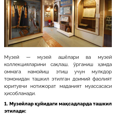
Музей
— музей ашёлари ва музей
коллекцияларини сақлаш, ўрганиш ҳамда
оммага намойиш этиш учун мулкдор
томонидан ташкил этилган доимий фаолият
юритувчи нотижорат маданият муассасаси
ҳисобланади.
1.
Музейлар қуйидаги мақсадларда ташкил
этилади: