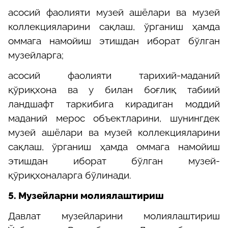
асосий фаолияти музей ашёлари ва музей
коллекцияларини сақлаш, ўрганиш ҳамда
оммага намойиш этишдан иборат бўлган
музейларга;
асосий фаолияти тарихий-маданий
қўриқхона ва у билан боғлиқ табиий
ландшафт таркибига кирадиган моддий
маданий мерос объектларини, шунингдек
музей ашёлари ва музей коллекцияларини
сақлаш, ўрганиш ҳамда оммага намойиш
этишдан иборат бўлган музей-
қўриқхоналарга бўлинади.
5.
Музейларни молиялаштириш
Давлат музейларини молиялаштириш