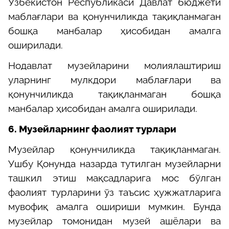
Ўзбекистон Республикаси Давлат бюджети
маблағлари ва қонунчиликда тақиқланмаган
бошқа манбалар ҳисобидан амалга
оширилади.
Нодавлат музейларини молиялаштириш
уларнинг мулкдори маблағлари ва
қонунчиликда тақиқланмаган бошқа
манбалар ҳисобидан амалга оширилади.
6.
Музейларнинг фаолият турлари
Музейлар қонунчиликда тақиқланмаган
.
У
шбу Қонун
да
назарда тутилган музейларни
ташкил этиш мақсадларига мос бўлган
фаолият турларини ўз таъсис ҳужжатларига
мувофиқ амалга ошириши мумкин. Бунда
музейлар томонидан музей ашёлари ва