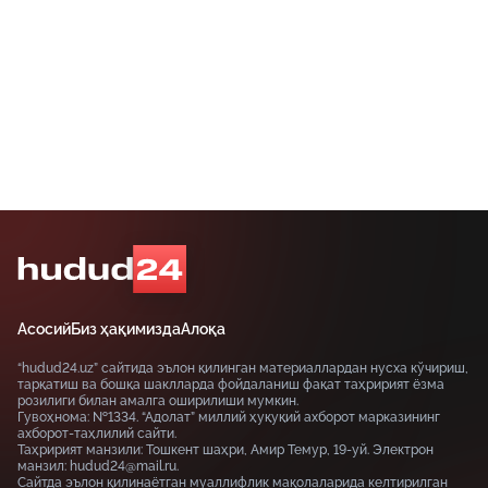
Асосий
Биз ҳақимизда
Алоқа
“hudud24.uz” сайтида эълон қилинган материаллардан нусха кўчириш,
тарқатиш ва бошқа шаклларда фойдаланиш фақат таҳририят ёзма
розилиги билан амалга оширилиши мумкин.
Гувоҳнома: №1334. “Адолат” миллий ҳуқуқий ахборот марказининг
ахборот-таҳлилий сайти.
Таҳририят манзили: Тошкент шаҳри, Амир Темур, 19-уй. Электрон
манзил: hudud24@mail.ru.
Сайтда эълон қилинаётган муаллифлик мақолаларида келтирилган