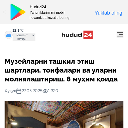
Hudud24
Yuklab oling
Yangiliklarimizni mobil
ilovamizda kuzatib boring.
23.8
°C
Тошкент
шаҳри
Музейларни ташкил этиш
шартлари, тоифалари ва уларни
молиялаштириш. 8 муҳим қоида
Ҳуқуқ
27.05.2025
1 320