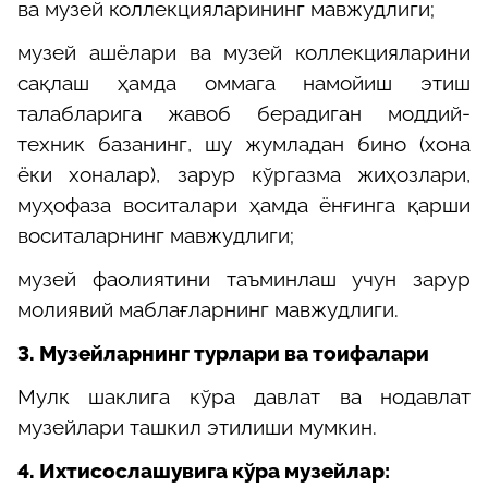
ва музей коллекцияларининг мавжудлиги;
музей ашёлари ва музей коллекцияларини
сақлаш ҳамда оммага намойиш этиш
талабларига жавоб берадиган моддий-
техник базанинг, шу жумладан бино (хона
ёки хоналар), зарур кўргазма жиҳозлари,
муҳофаза воситалари ҳамда ёнғинга қарши
воситаларнинг мавжудлиги;
музей фаолиятини таъминлаш учун зарур
молиявий маблағларнинг мавжудлиги.
3.
Музейларнинг турлари ва тоифалари
Мулк шаклига кўра давлат ва нодавлат
музейлари ташкил этилиши мумкин.
4.
Ихтисослашувига кўра музейлар: