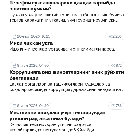
Телефон сўзлашувларини қандай тартибда
эшитиш мумкин?
Сўзлашувларни эшитиб туриш ва ахборот олиш бўйича
тергов ҳаракатини ўтказиш учун суриштирувчи ёки
терговчи тегишли илтимоснома киритади.
20-июл 2026, 10:25
2 265
Миси чиққан уста
Ишонч – инсонлар ўртасидаги энг қимматли нарса.
8-июл 2026, 04:50
872
Коррупцияга оид жиноятларнинг аниқ рўйхати
белгиланди
Lавлат органлари ва ташкилотлари, ҳудудлар ва
соҳалар кесимида коррупция даражасини аниқлаш ва
уни минималлаштириш мақсадида коррупцияга оид
хавф-хатарлар харитаси шакллантирилади
8-июл 2026, 04:30
768
Мастликни аниқлаш учун текширувдан
ўтишни рад этса нима бўлади?
Кўпчилик текширувдан ўтишни рад этса,
жавобгарликдан қутуламан, деб ўйлайди.