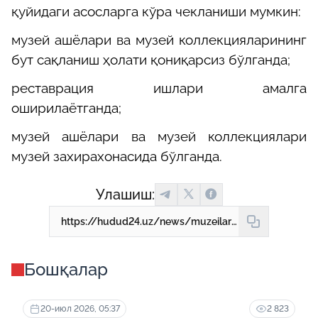
қуйидаги асосларга кўра чекланиши мумкин:
музей ашёлари ва музей коллекцияларининг
бут сақланиш ҳолати қониқарсиз бўлганда;
реставрация ишлари амалга
оширилаётганда;
музей ашёлари ва музей коллекциялари
музей захирахонасида бўлганда.
Улашиш:
https://hudud24.uz/news/muzeilarni-tashkil-etish-shartlari-toifalari-va-ularni-moliialashtirish-8-mukhim-koida
Бошқалар
20-июл 2026, 05:37
2 823