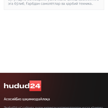
эга бўлиб, Ғарбдан самолётлар ва ҳарбий техника
борасида кўпроқ ёрдам сўрайди ва уларнинг
қўлловига интилади. Германия, Франция, Италия ва
бошқа мамлакатларга қилган сўнгги сафарлари
давомида у кўплаб қўшимча ҳарбий ёрдамга (қурол-
яроғ, ҳарбий техника ва ҳк.) эга бўлди.
Асосий
Биз ҳақимизда
Алоқа
“hudud24.uz” сайтида эълон қилинган материаллардан нусха кўчириш,