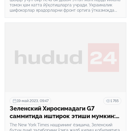
томон ҳам катта йўқотишларга учради. Украиналик
шифокорлар ярадорларни фронт ортига ўтказмоқда.
Шу билан бирга, Россия фронтнинг бошқа
йўналишларида ҳам жанг олиб бормоқда. Сўнгги 24
соат ичида Харков вилоятидаги камида 23 та чегара ва
фронтга яқин аҳоли пунктлари уларнинг нишонига
айланган.
19-май 2023, 09:47
1 765
Зеленский Хиросимадаги G7
саммитида иштирок этиши мумкин:
саммитда қандай муҳокамалар
The New York Times нашрининг ёзишича, Зеленский
кутиляпти?
бутун дунё эътиборини ўзига жалб қилиш қобилиятига