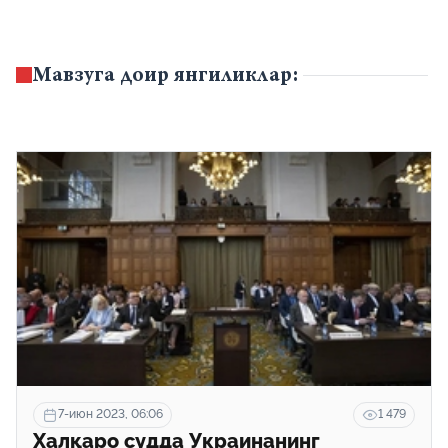
Мавзуга доир янгиликлар:
7-июн 2023, 06:06
1 479
Халқаро судда Украинанинг