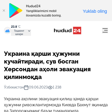
Hudud24
Yuklab oling
Yangiliklarimizni mobil
ilovamizda kuzatib boring.
23.8
°C
Тошкент
шаҳри
Украина қарши ҳужумни
кучайтиради, сув босган
Херсондан аҳоли эвакуация
қилинмоқда
Ўзбекистон
09.06.2023
1 238
Украина аҳолини эвакуация қилиш ҳамда қарши
ҳужумни ривожлантирмоқда Киевда Бахмут яқинида
ва Запорожьенинг баъзи туманларида