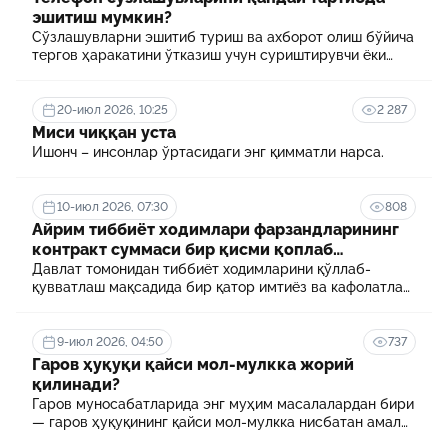
эшитиш мумкин?
Сўзлашувларни эшитиб туриш ва ахборот олиш бўйича
тергов ҳаракатини ўтказиш учун суриштирувчи ёки
терговчи тегишли илтимоснома киритади.
20-июл 2026, 10:25
2 287
Миси чиққан уста
Ишонч – инсонлар ўртасидаги энг қимматли нарса.
10-июл 2026, 07:30
808
Айрим тиббиёт ходимлари фарзандларининг
контракт суммаси бир қисми қоплаб
берилади
Давлат томонидан тиббиёт ходимларини қўллаб-
қувватлаш мақсадида бир қатор имтиёз ва кафолатлар
белгиланган. Шулардан бири айрим тиббиёт
ходимлари фарзандларининг олий таълим
муассасасида ўқиш учун тўланадиган контракт
9-июл 2026, 04:50
737
маблағининг бир қисмини қоплаб бериш тартибидир
Гаров ҳуқуқи қайси мол-мулкка жорий
қилинади?
Гаров муносабатларида энг муҳим масалалардан бири
— гаров ҳуқуқининг қайси мол-мулкка нисбатан амал
қилиши ҳисобланади.