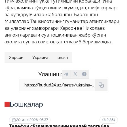
тинч аҳолининг ўққа тутилишини қоралади. Унга
кўра, камида тўққиз киши, жумладан, шифокорлар
ва қутқарувчилар жабрланган. Бирлашган
Миллатлар Ташкилотининг гуманитар агентликлари
ва уларнинг ҳамкорлари Херсон ва Николаев
вилоятларидаги сув тошқинидан жабр кўрган
аҳолига сув ва озиқ-овқат етказиб беришмоқда.
Херсон
Украина
urush
Улашиш:
https://hudud24.uz/news/ukraina-karshi-khuzhumni-kuchajtiradi-suv-bosgan-hersondan-akholi-evakuacziya-kilinmokda
Бошқалар
20-июл 2026, 05:37
2 854
Телефон сўзлашувларини қандай тартибда