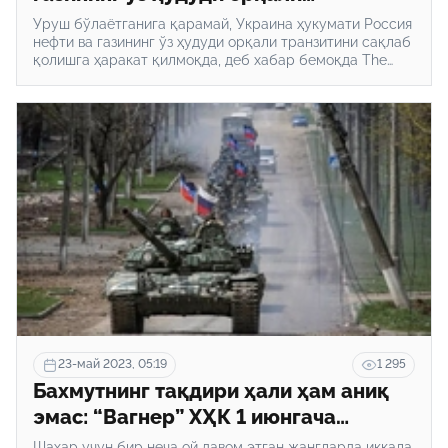
транзитини сақлаб қолмоқчи — The
Уруш бўлаётганига қарамай, Украина ҳукумати Россия
Washington Post
нефти ва газининг ўз ҳудуди орқали транзитини сақлаб
қолишга ҳаракат қилмоқда, деб хабар бемоқда The
Washington Post газетаси.
23-май 2023, 05:19
1 295
Бахмутнинг тақдири ҳали ҳам аниқ
эмас: “Вагнер” ХҲК 1 июнгача
шаҳарни тарк этади
Шаҳар учун бир неча ой давом этган жангларда иккала