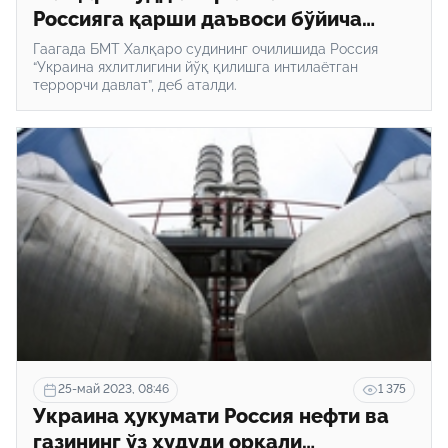
Россияга қарши даъвоси бўйича
тингловлар бошланди
Гаагада БМТ Халқаро судининг очилишида Россия
“Украина яхлитлигини йўқ қилишга интилаётган
террорчи давлат”, деб аталди.
25-май 2023, 08:46
1 375
Украина ҳукумати Россия нефти ва
газининг ўз ҳудуди орқали