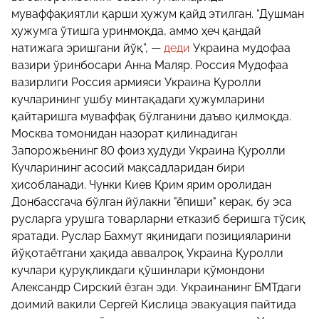
муваффақиятли қарши ҳужум қайд этилган. “Душман
ҳужумга ўтишга уринмоқда, аммо ҳеч қандай
натижага эришгани йўқ”, —
деди
Украина мудофаа
вазири ўринбосари Aнна Маляр. Россия Мудофаа
вазирлиги Россия армияси Украина Қуролли
кучларининг ушбу минтақадаги ҳужумларини
қайтаришга муваффақ бўлганини даъво қилмоқда.
Москва томонидан назорат қилинадиган
Запорожьенинг 80 фоиз ҳудуди Украина Қуролли
Кучларининг асосий мақсадларидан бири
ҳисобланади. Чунки Киев Қрим ярим оролидан
Донбассгача бўлган йўлакни "ёпиши" керак, бу эса
русларга урушга товарларни етказиб беришга тўсиқ
яратади. Руслар Бахмут яқинидаги позицияларини
йўқотаётгани ҳақида аввалроқ Украина Қуролли
кучлари қуруқликдаги қўшинлари қўмондони
Aлександр Сирский ёзган эди. Украинанинг БМТдаги
доимий вакили Сергей Кислица эвакуация пайтида