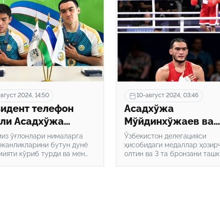
вгуст 2024, 14:50
10-август 2024, 03:46
идент телефон
Асадхўжа
ли Асадхўжа
Мўйдинхўжаев ва
инхўжаев ва
Лазизбек Мулложо
из ўғлонлари нималарга
Ўзбекистон делегацияси
збек
эканликларини бутун дунё
Олимпиада чемпио
ҳисобидаги медаллар ҳозирч
ияти кўриб турди ва мен
олтин ва 3 та бронзани таш
лажоновни
бўлди
дан ғурурланаман”, деди
этмоқда.
мпиададаги
 раҳбари.
баси билан
иклади