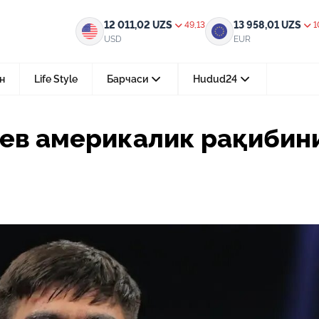
 рақибини нокаут қилди
12 011,02
UZS
13 958,01
UZS
49,13
1
USD
EUR
н
Life Style
Барчаси
Hudud24
Тошкент ш.
ев америкалик рақибин
05-август 2026, 04:36
Мустақилликнинг 35 йили: бирл
тараққиёт ва фаровонлик сари
24-июл 2026, 11:10
Электрон обуна: ҳуқуқий ахбо
тез ва қулай йўл
15-июл 2026, 05:11
Ҳуқуқий билимларни интеракт
форматда ўрганиш имконияти