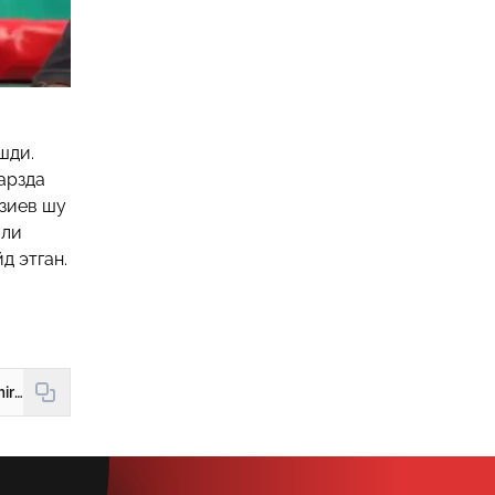
шди.
арзда
зиев шу
шли
д этган.
https://hudud24.uz/news/bektemir-melikuziev-amerikalik-rakibini-nokaut-kildi