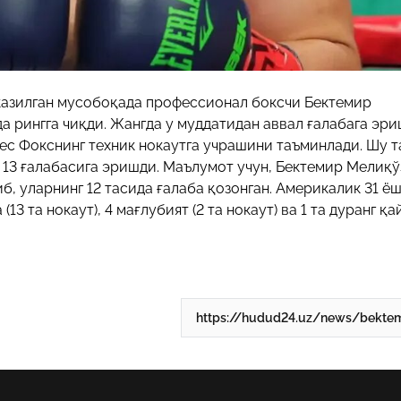
казилган мусобоқада профессионал боксчи Бектемир
да рингга чиқди. Жангда у муддатидан аввал ғалабага эри
ес Фокснинг техник нокаутга учрашини таъминлади. Шу т
13 ғалабасига эришди. Маълумот учун, Бектемир Мелиқў
иб, уларнинг 12 тасида ғалаба қозонган. Америкалик 31 ё
13 та нокаут), 4 мағлубият (2 та нокаут) ва 1 та дуранг қай