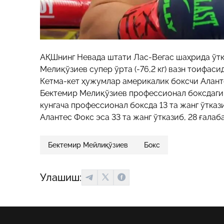
АҚШнинг Невада штати Лас-Вегас шаҳрида ўт
Мелиқўзиев супер ўрта (-76,2 кг) вазн тоифаси
Кетма-кет ҳужумлар америкалик боксчи Алант
Бектемир Мелиқўзиев профессионал боксдаги 
кунгача профессионал боксда 13 та жанг ўтказ
Алантес Фокс эса 33 та жанг ўтказиб, 28 ғалаба (
Бектемир Мейлиқўзиев
Бокс
Улашиш: