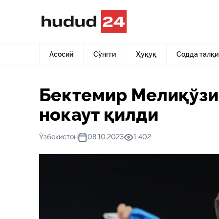
Асосий
Янгиликлар
Бектемир Мелиқўзиев америкалик
Асосий
Сўнгги
Ҳуқуқ
Содда талқи
Бектемир Мелиқўзи
нокаут қилди
Ўзбекистон
08.10.2023
1 402