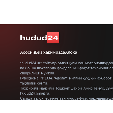
Асосий
Биз ҳақимизда
Алоқа
“hudud24.uz” сайтида эълон қилинган материалларда
ва бошқа шаклларда фойдаланиш фақат таҳририят ёз
оширилиши мумкин.
Гувоҳнома: №1334. “Адолат” миллий ҳуқуқий ахборот
таҳлилий сайти.
Таҳририят манзили: Тошкент шаҳри, Амир Темур, 19-у
hudud24@mail.ru.
Сайтда эълон қилинаётган муаллифлик мақолаларида
муаллифга тегишли ва улар hudud24.uz таҳририяти н
этмаслиги мумкин.