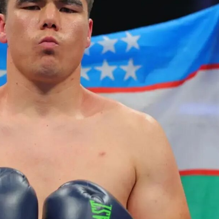
29-июн 2026, 10:29
Халқ билан очиқ мулоқот — ин
манфаатларига хизмат қилувч
давлат бошқарувининг муҳим 
25-июн 2026, 11:04
Электрон обуна: ҳуқуқий ахбо
тез ва қулай йўл
23-июн 2026, 10:05
Хусусий боғчада 5 ой ишлаб д
чиқиш мумкинми?