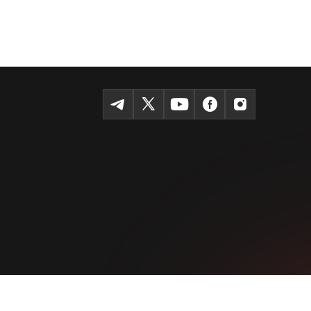
Темур шоҳкўчаси, Tashkent 100115
+99855-510-47-87