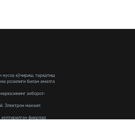
н нусха кўчириш, тарқатиш
ма розилиги билан амалга
 марказининг ахборот-
й. Электрон манзил:
 келтирилган фикрлар
уқтаи назарини ифода
Тошкент шаҳри, 19-уй Амир 