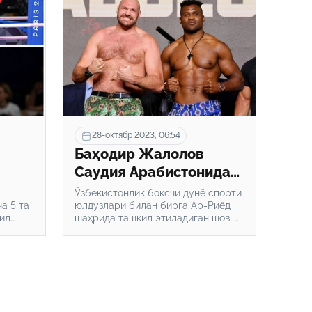
28-октябр 2023, 06:54
Баҳодир Жалолов
Саудия Арабистонида
нов
Роналду билан
Ўзбекистонлик боксчи дунё спорти
ни
а 5 та
учрашди (фото)
юлдузлари билан бирга Ар-Риёд
кил
шаҳрида ташкил этиладиган шов-
шувли бокс оқшоми олдидан
ўтказилган махсус тадбирда
иштирок этди.