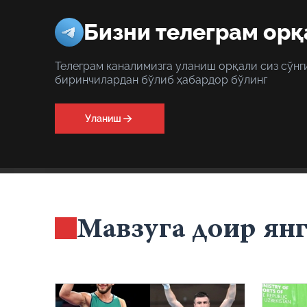
Бизни телеграм орқ
Телеграм каналимизга уланиш орқали сиз сўнг
биринчилардан бўлиб ҳабардор бўлинг
Уланиш
Мавзуга доир ян