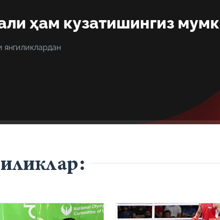
али ҳам кузатишингиз мум
и янгиликлардан
гиликлар: