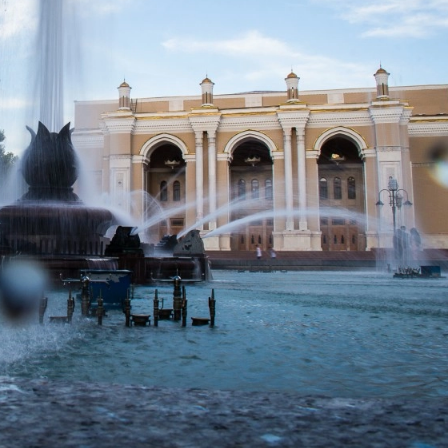
29-июн 2026, 10:29
Халқ билан очиқ мулоқот — ин
манфаатларига хизмат қилувч
давлат бошқарувининг муҳим 
25-июн 2026, 11:04
Электрон обуна: ҳуқуқий ахбо
тез ва қулай йўл
23-июн 2026, 10:05
Хусусий боғчада 5 ой ишлаб д
чиқиш мумкинми?