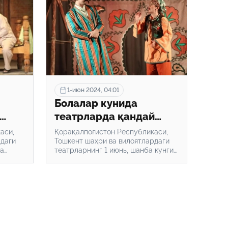
1-июн 2024, 04:01
Болалар кунида
театрларда қандай
спектакллар қўйилади?
аси,
Қорақалпоғистон Республикаси,
рдаги
Тошкент шаҳри ва вилоятлардаги
ба
театрларнинг 1 июнь, шанба кунги
инди.
репертуари эълон қилинди.