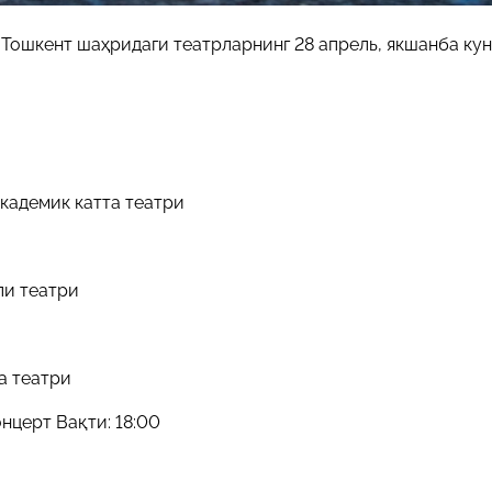
Тошкент шаҳридаги театрларнинг 28 апрель, якшанба кун
кадемик катта театри
ли театри
а театри
нцерт Вақти: 18:00