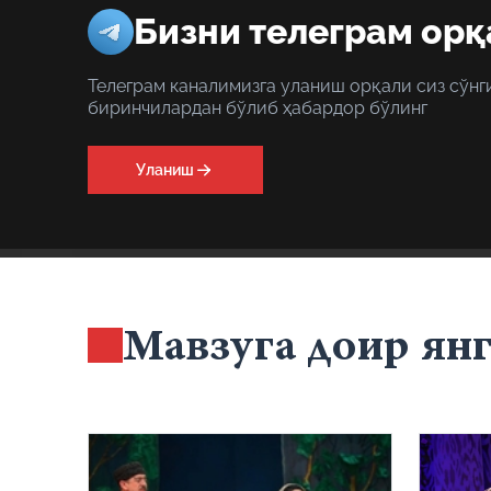
Бизни телеграм орқ
Телеграм каналимизга уланиш орқали сиз сўнг
биринчилардан бўлиб ҳабардор бўлинг
Уланиш
Мавзуга доир ян