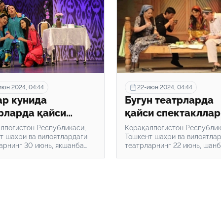
июн 2024, 04:44
22-июн 2024, 04:44
р кунида
Бугун театрларда
рларда қайси
қайси спектакллар
такллар қўйилади?
қўйилади?
лпоғистон Республикаси,
Қорақалпоғистон Республик
т шаҳри ва вилоятлардаги
Тошкент шаҳри ва вилоятла
арнинг 30 июнь, якшанба
театрларнинг 22 июнь, шан
репертуари эълон қилинди.
кунги репертуари эълон қил