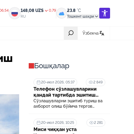
148,08
UZS
23.8
°C
06,54
0,79
RU
Тошкент шаҳри
Ўзбекча
Барчаси
йиш
Бошқалар
31-июл 2026, 05:42
ик,
Халқ билан очиқ мулоқот — инсон
манфаатларига хизмат қилувчи
давлат бошқарувининг муҳим мезони
20-июл 2026, 05:37
2 849
Телефон сўзлашувларини
18-июл 2026, 03:56
қандай тартибда эшитиш
ротга
Ҳайдовчилик гувоҳномасининг
мумкин?
Сўзлашувларни эшитиб туриш ва
қандай тоифалари бор?
ахборот олиш бўйича тергов
ҳаракатини ўтказиш учун
суриштирувчи ёки терговчи
08-июл 2026, 05:19
ив
Нотариал хизматлардан масофадан
тегишли илтимоснома киритади.
20-июл 2026, 10:25
2 281
туриб (онлайн) фойдаланиш янада
Миси чиққан уста
арзонлашди