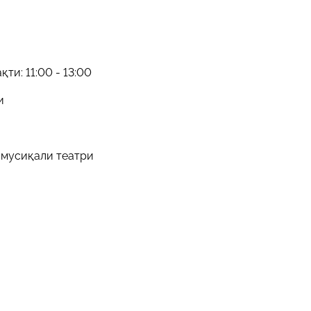
ти: 11:00 - 13:00
и
к мусиқали театри