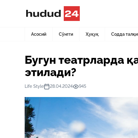
Асосий
Янгиликлар
Бугун театрларда қайси спектак
Асосий
Сўнгги
Ҳуқуқ
Содда талқи
Бугун театрларда 
этилади?
Life Style
28.04.2024
945