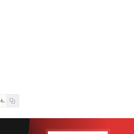
https://hudud24.uz/news/bugun-teatrlarda-qaysi-spektakllar-namoyish-etiladi-2