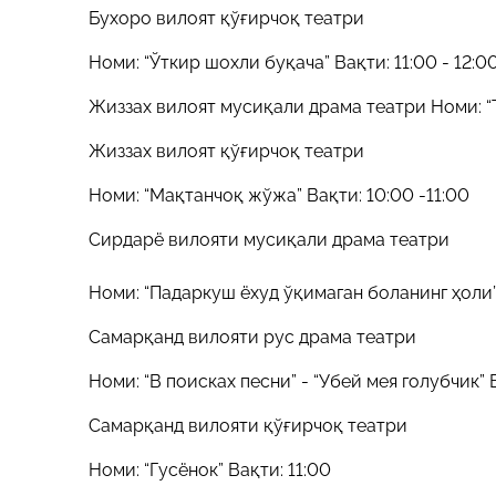
Бухоро вилоят қўғирчоқ театри
Номи: “Ўткир шохли буқача” Вақти: 11:00 - 12:0
Жиззах вилоят мусиқали драма театри Номи: “
Жиззах вилоят қўғирчоқ театри
Номи: “Мақтанчоқ жўжа” Вақти: 10:00 -11:00
Сирдарё вилояти мусиқали драма театри
Номи: “Падаркуш ёхуд ўқимаган боланинг ҳоли”
Самарқанд вилояти рус драма театри
Номи: “В поисках песни” - “Убей мея голубчик” В
Самарқанд вилояти қўғирчоқ театри
Номи: “Гусёнок” Вақти: 11:00