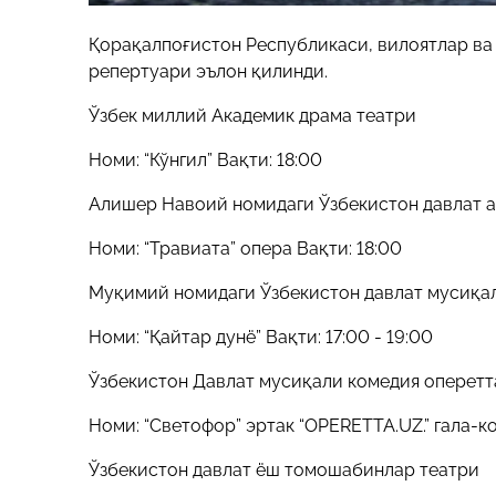
Қорақалпоғистон Республикаси, вилоятлар ва 
репертуари эълон қилинди.
Ўзбек миллий Академик драма театри
Номи: “Кўнгил” Вақти: 18:00
Алишер Навоий номидаги Ўзбекистон давлат а
Номи: “Травиата” опера Вақти: 18:00
Муқимий номидаги Ўзбекистон давлат мусиқа
Номи: “Қайтар дунё” Вақти: 17:00 - 19:00
Ўзбекистон Давлат мусиқали комедия оперетт
Номи: “Светофор” эртак “OPERETTA.UZ.” гала-ко
Ўзбекистон давлат ёш томошабинлар театри