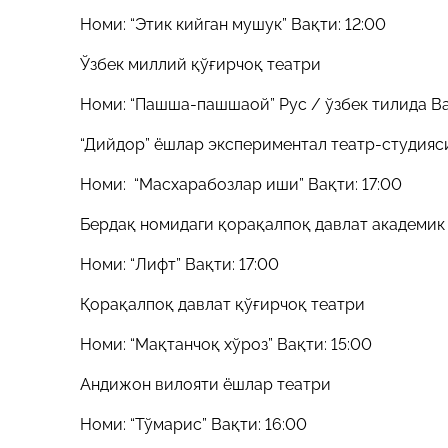
Номи: “Этик кийган мушук” Вақти: 12:00
Ўзбек миллий қўғирчоқ театри
Номи: “Пашша-пашшаой” Рус / ўзбек тилида Вақ
“Дийдор” ёшлар экспериментал театр-студияс
Номи: “Масхарабозлар иши” Вақти: 17:00
Бердақ номидаги қорақалпоқ давлат академи
Номи: “Лифт” Вақти: 17:00
Қорақалпоқ давлат қўғирчоқ театри
Номи: “Мақтанчоқ хўроз” Вақти: 15:00
Андижон вилояти ёшлар театри
Номи: “Тўмарис” Вақти: 16:00