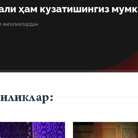
али ҳам кузатишингиз мум
и янгиликлардан
гиликлар: