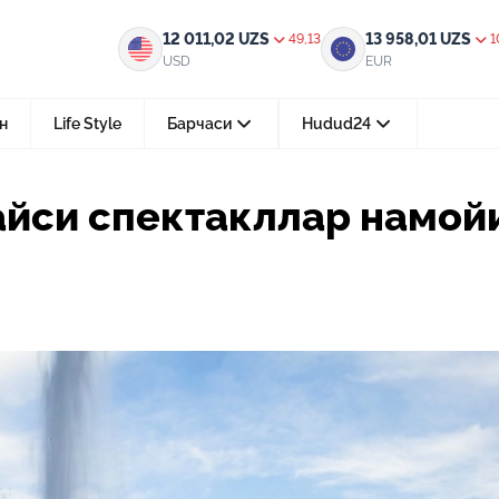
ллар намойиш этилади?
12 011,02
UZS
13 958,01
UZS
49,13
1
USD
EUR
н
Life Style
Барчаси
Hudud24
Тошкент ш.
қайси спектакллар намо
05-август 2026, 04:36
Мустақилликнинг 35 йили: бирл
тараққиёт ва фаровонлик сари
24-июл 2026, 11:10
Электрон обуна: ҳуқуқий ахбо
тез ва қулай йўл
15-июл 2026, 05:11
Ҳуқуқий билимларни интеракт
форматда ўрганиш имконияти