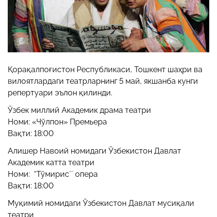
Қорақалпоғистон Республикаси, Тошкент шаҳри ва
вилоятлардаги театрларнинг 5 май, якшанба кунги
репертуари эълон қилинди.
Ўзбек миллий Академик драма театри
Номи: «Чўлпон» Премьера
Вақти: 18:00
Алишер Навоий номидаги Ўзбекистон Давлат
Академик катта театри
Номи: “Тўмирисʼʼ опера
Вақти: 18:00
Муқимий номидаги Ўзбекистон Давлат мусиқали
театри