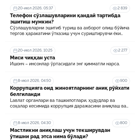
20-июл 2026, 05:37
2 839
Телефон сўзлашувларини қандай тартибда
эшитиш мумкин?
Сўзлашувларни эшитиб туриш ва ахборот олиш бўйича
тергов ҳаракатини ўтказиш учун суриштирувчи ёки
терговчи тегишли илтимоснома киритади.
20-июл 2026, 10:25
2 277
Миси чиққан уста
Ишонч – инсонлар ўртасидаги энг қимматли нарса.
8-июл 2026, 04:50
900
Коррупцияга оид жиноятларнинг аниқ рўйхати
белгиланди
Lавлат органлари ва ташкилотлари, ҳудудлар ва
соҳалар кесимида коррупция даражасини аниқлаш ва
уни минималлаштириш мақсадида коррупцияга оид
хавф-хатарлар харитаси шакллантирилади
8-июл 2026, 04:30
800
Мастликни аниқлаш учун текширувдан
ўтишни рад этса нима бўлади?