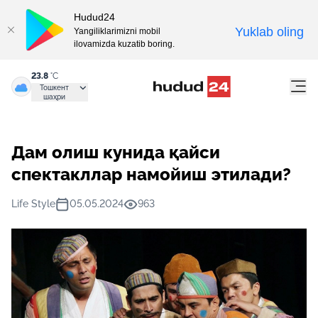
Hudud24
Yuklab oling
Yangiliklarimizni mobil
ilovamizda kuzatib boring.
23.8
°C
Тошкент
шаҳри
Дам олиш кунида қайси
спектакллар намойиш этилади?
Life Style
05.05.2024
963