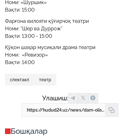
Номи: «Шуршик»
Вақти: 15:00
Фарғона вилояти қўғирчоқ театри
Номи: “Шер ва Дуррож”
Вақти: 13:00 - 15:00
Қўқон шаҳар мусиқали драма театри
Номи: «Ревизор»
Вақти: 14:00
спектакл
театр
Улашиш:
https://hudud24.uz/news/dam-olish-kunida-qaysi-spektakllar-namoyish-etiladi
Бошқалар