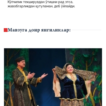
Кўпчилик текширувдан ўтишни рад этса,
жавобгарликдан қутуламан, деб ўйлайди.
Мавзуга доир янгиликлар: