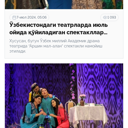
7-июл 2024, 05:06
1 093
Ўзбекистондаги театрларда июль
ойида қўйиладиган спектакллар
рўйхати эълон қилинди
Хусусан, бугун Ўзбек миллий Академик драма
театрида “Аршин мал-алан” спектакли намойиш
этилади.