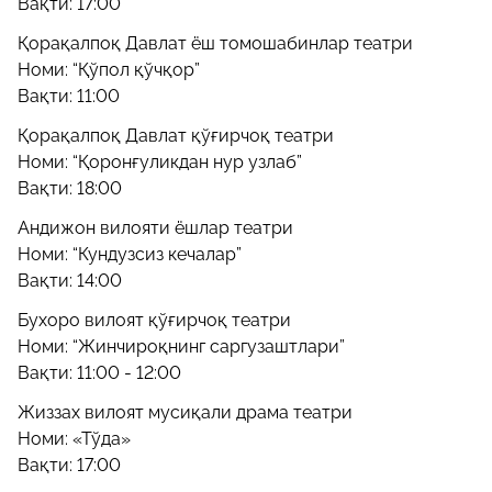
Вақти: 17:00
Қорақалпоқ Давлат ёш томошабинлар театри
Номи: “Қўпол қўчқор”
Вақти: 11:00
Қорақалпоқ Давлат қўғирчоқ театри
Номи: “Қоронғуликдан нур узлаб”
Вақти: 18:00
Андижон вилояти ёшлар театри
Номи: “Кундузсиз кечалар”
Вақти: 14:00
Бухоро вилоят қўғирчоқ театри
Номи: “Жинчироқнинг саргузаштлари”
Вақти: 11:00 - 12:00
Жиззах вилоят мусиқали драма театри
Номи: «Тўда»
Вақти: 17:00