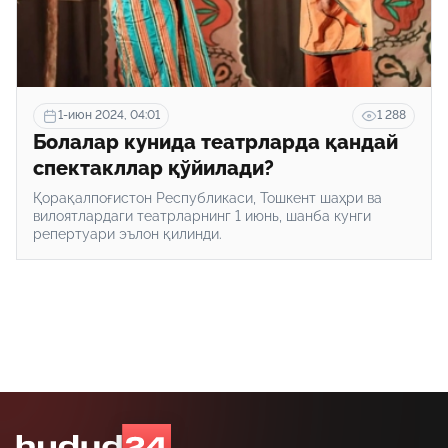
1-июн 2024, 04:01
1 288
Болалар кунида театрларда қандай
спектакллар қўйилади?
Қорақалпоғистон Республикаси, Тошкент шаҳри ва
вилоятлардаги театрларнинг 1 июнь, шанба кунги
репертуари эълон қилинди.