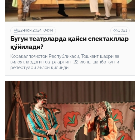
22-июн 2024, 04:44
1 021
Бугун театрларда қайси спектакллар
қўйилади?
Қорақалпоғистон Республикаси, Тошкент шаҳри ва
вилоятлардаги театрларнинг 22 июнь, шанба кунги
репертуари эълон қилинди.