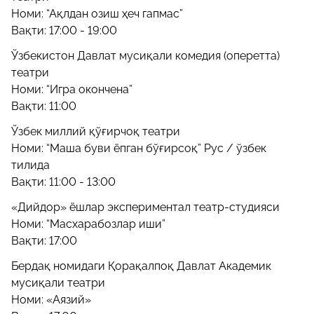
Номи: “Ақлдан озиш ҳеч гапмас”
Вақти: 17:00 - 19:00
Ўзбекистон Давлат мусиқали комедия (оперетта)
театри
Номи: “Игра окончена”
Вақти: 11:00
Ўзбек миллий қўғирчоқ театри
Номи: “Маша буви ёпган бўғирсоқ” Рус / ўзбек
тилида
Вақти: 11:00 - 13:00
«Дийдор» ёшлар экспериментал театр-студияси
Номи: “Масхарабозлар иши”
Вақти: 17:00
Бердақ номидаги Қорақалпоқ Давлат Академик
мусиқали театри
Номи: «Аязий»