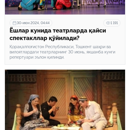
30-июн 2024, 04:44
1 191
Ёшлар кунида театрларда қайси
спектакллар қўйилади?
Қорақалпоғистон Республикаси, Тошкент шаҳри ва
вилоятлардаги театрларнинг 30 июнь, якшанба кунги
репертуари эълон қилинди.