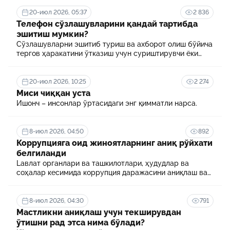
20-июл 2026, 05:37
2 836
Телефон сўзлашувларини қандай тартибда
эшитиш мумкин?
Сўзлашувларни эшитиб туриш ва ахборот олиш бўйича
тергов ҳаракатини ўтказиш учун суриштирувчи ёки
терговчи тегишли илтимоснома киритади.
20-июл 2026, 10:25
2 274
Миси чиққан уста
Ишонч – инсонлар ўртасидаги энг қимматли нарса.
8-июл 2026, 04:50
892
Коррупцияга оид жиноятларнинг аниқ рўйхати
белгиланди
Lавлат органлари ва ташкилотлари, ҳудудлар ва
соҳалар кесимида коррупция даражасини аниқлаш ва
уни минималлаштириш мақсадида коррупцияга оид
хавф-хатарлар харитаси шакллантирилади
8-июл 2026, 04:30
791
Мастликни аниқлаш учун текширувдан
ўтишни рад этса нима бўлади?