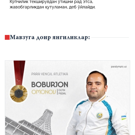
Кўпчилик текширувдан ўтишни рад этса,
жавобгарликдан қутуламан, деб ўйлайди.
Мавзуга доир янгиликлар: