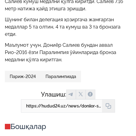
Салиев кумуш медални қўлга киритди. Салиев 7.16
метр натижа қайд этишга эришди.
Шунинг билан делегация ҳозиргача жамғарган
медаллар 5 та олтин, 4 та кумуш ва 3 та бронзага
етди.
Маълумот учун, Дониёр Салиев бундан аввал
Рио-2016 ёзги Паралимпия ўйинларида бронза
медални қўлга киритган.
Париж-2024
Паралимпиада
Улашиш:
https://hudud24.uz/news/doniior-saliev-paralimpiia-uiinlarining-kumush-medalini-kulga-kiritdi-1
Бошқалар