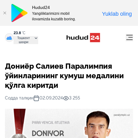
Hudud24
Yuklab oling
Yangiliklarimizni mobil
ilovamizda kuzatib boring.
23.8
°C
Тошкент
шаҳри
Дониёр Салиев Паралимпия
ўйинларининг кумуш медалини
қўлга киритди
Содда талқин
02.09.2024
3 255