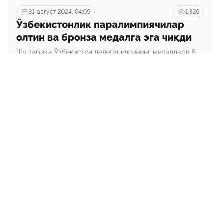
31-август 2024, 04:05
1 326
Ўзбекистонлик паралимпиячилар
олтин ва бронза медалга эга чиқди
Шу тариқа Ўзбекистон делегациясининг медаллари 6
тага етди. Яъни, 2 та олтин, 2 та кумуш ва 2 бронза.
Асосий
Биз ҳақимизда
Алоқа
“hudud24.uz” сайтида эълон қилинган материаллардан нусха кўчириш,
тарқатиш ва бошқа шаклларда фойдаланиш фақат таҳририят ёзма
розилиги билан амалга оширилиши мумкин.
Гувоҳнома: №1334. “Адолат” миллий ҳуқуқий ахборот марказининг
ахборот-таҳлилий сайти.
Таҳририят манзили: Тошкент шаҳри, Амир Темур, 19-уй. Электрон