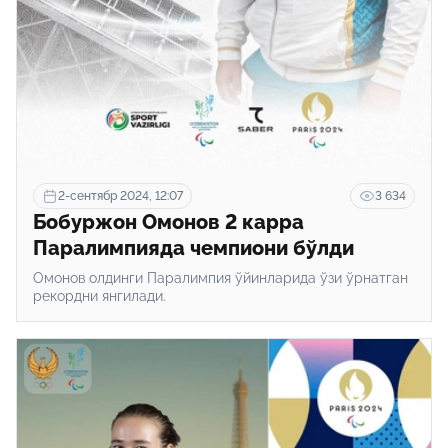
2-сентябр 2024, 12:07
3 634
Бобуржон Омонов 2 карра
Паралимпияда чемпиони бўлди
Омонов олдинги Паралимпия ўйинларида ўзи ўрнатган
рекордни янгилади.