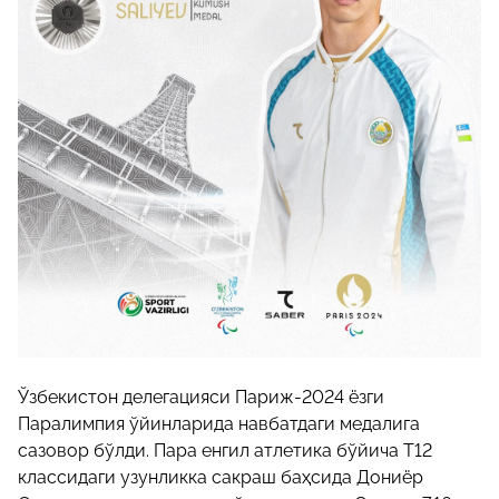
Ўзбекистон делегацияси Париж-2024 ёзги
Паралимпия ўйинларида навбатдаги медалига
сазовор бўлди. Пара енгил атлетика бўйича Т12
классидаги узунликка сакраш баҳсида Дониёр