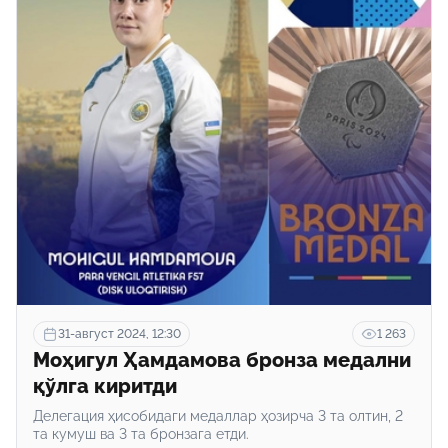
31-август 2024, 12:30
1 263
Моҳигул Ҳамдамова бронза медални
қўлга киритди
Делегация ҳисобидаги медаллар ҳозирча 3 та олтин, 2
та кумуш ва 3 та бронзага етди.