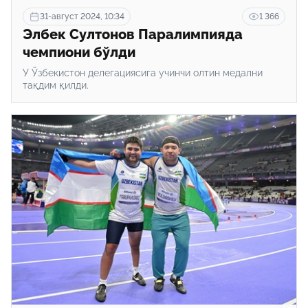
31-август 2024, 10:34
1 366
Элбек Султонов Паралимпияда
чемпиони бўлди
У Ўзбекистон делегациясига учинчи олтин медални
тақдим қилди.