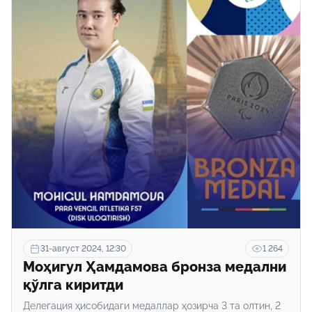
31-август 2024, 12:30
1 264
Моҳигул Ҳамдамова бронза медални
қўлга киритди
Делегация ҳисобидаги медаллар ҳозирча 3 та олтин, 2