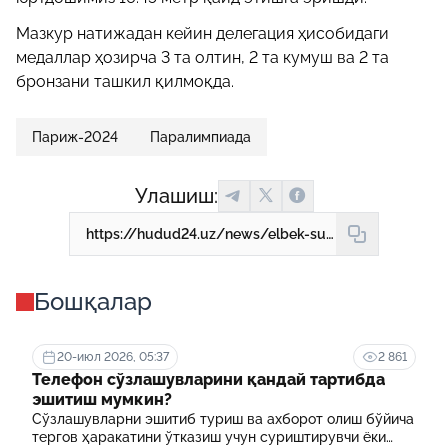
Мазкур натижадан кейин делегация ҳисобидаги
медаллар ҳозирча 3 та олтин, 2 та кумуш ва 2 та
бронзани ташкил қилмоқда.
Париж-2024
Паралимпиада
Улашиш:
https://hudud24.uz/news/elbek-sultonov-paralimpiiada-chempioni-buldi
Бошқалар
20-июл 2026, 05:37
2 861
Телефон сўзлашувларини қандай тартибда
эшитиш мумкин?
Сўзлашувларни эшитиб туриш ва ахборот олиш бўйича
тергов ҳаракатини ўтказиш учун суриштирувчи ёки