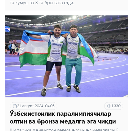
та кумуш ва 3 та бронзага етди.
31-август 2024, 04:05
1 330
Ўзбекистонлик паралимпиячилар
олтин ва бронза медалга эга чиқди
Шу тариқа Ўзбекистон делегациясининг медаллари 6