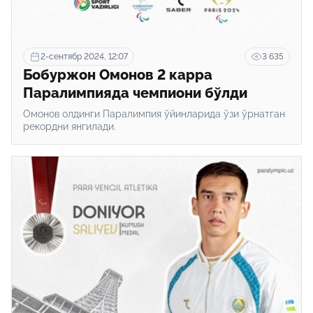
2-сентябр 2024, 12:07
3 635
Бобуржон Омонов 2 карра
Паралимпияда чемпиони бўлди
Омонов олдинги Паралимпия ўйинларида ўзи ўрнатган
рекордни янгилади.