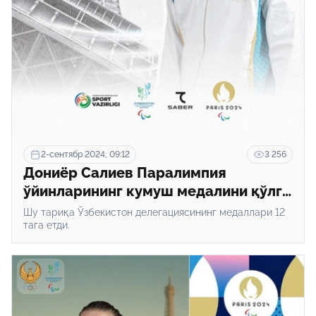
2-сентябр 2024, 09:12
3 256
Дониёр Салиев Паралимпия
ўйинларининг кумуш медалини қўлга
киритди
Шу тариқа Ўзбекистон делегациясининг медаллари 12
тага етди.