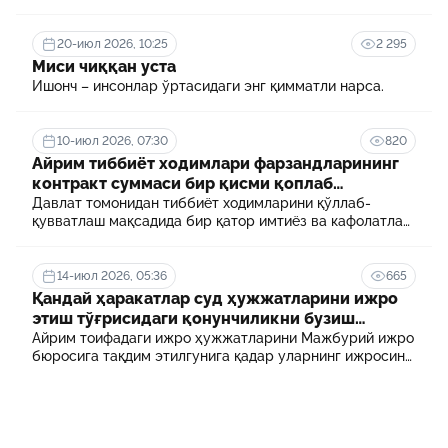
терговчи тегишли илтимоснома киритади.
20-июл 2026, 10:25
2 295
Миси чиққан уста
Ишонч – инсонлар ўртасидаги энг қимматли нарса.
10-июл 2026, 07:30
820
Айрим тиббиёт ходимлари фарзандларининг
контракт суммаси бир қисми қоплаб
берилади
Давлат томонидан тиббиёт ходимларини қўллаб-
қувватлаш мақсадида бир қатор имтиёз ва кафолатлар
белгиланган. Шулардан бири айрим тиббиёт
ходимлари фарзандларининг олий таълим
муассасасида ўқиш учун тўланадиган контракт
14-июл 2026, 05:36
665
маблағининг бир қисмини қоплаб бериш тартибидир
Қандай ҳаракатлар суд ҳужжатларини ижро
этиш тўғрисидаги қонунчиликни бузиш
ҳисобланади? 5 муҳим факт
Айрим тоифадаги ижро ҳужжатларини Мажбурий ижро
бюросига тақдим этилгунига қадар уларнинг ижросини
таъминламаслик маъмурий ҳуқуқбузарлик
ҳисобланади.