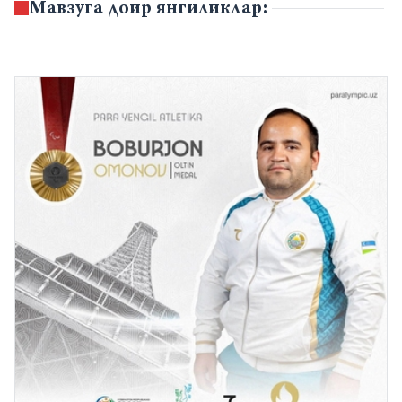
Мавзуга доир янгиликлар: