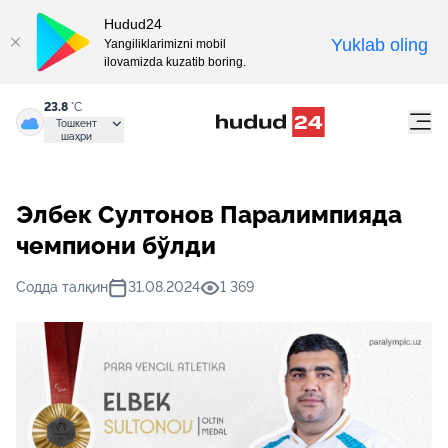
Hudud24
Yuklab oling
Yangiliklarimizni mobil
ilovamizda kuzatib boring.
23.8
°C
Тошкент
шаҳри
Элбек Султонов Паралимпияда
чемпиони бўлди
Содда талқин
31.08.2024
1 369