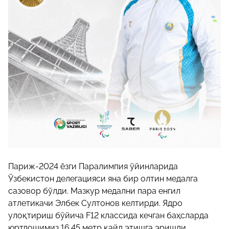
Париж-2024 ёзги Паралимпия ўйинларида
Ўзбекистон делегацияси яна бир олтин медалга
сазовор бўлди. Мазкур медални пара енгил
атлетикачи Элбек Султонов келтирди. Ядро
улоқтириш бўйича F12 классида кечган баҳсларда
юртдошимиз 16.45 метр қайд этишга эришди.