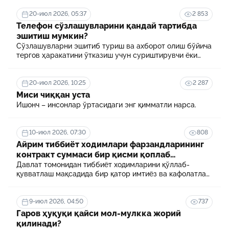
20-июл 2026, 05:37
2 853
Телефон сўзлашувларини қандай тартибда
эшитиш мумкин?
Сўзлашувларни эшитиб туриш ва ахборот олиш бўйича
тергов ҳаракатини ўтказиш учун суриштирувчи ёки
терговчи тегишли илтимоснома киритади.
20-июл 2026, 10:25
2 287
Миси чиққан уста
Ишонч – инсонлар ўртасидаги энг қимматли нарса.
10-июл 2026, 07:30
808
Айрим тиббиёт ходимлари фарзандларининг
контракт суммаси бир қисми қоплаб
берилади
Давлат томонидан тиббиёт ходимларини қўллаб-
қувватлаш мақсадида бир қатор имтиёз ва кафолатлар
белгиланган. Шулардан бири айрим тиббиёт
ходимлари фарзандларининг олий таълим
муассасасида ўқиш учун тўланадиган контракт
9-июл 2026, 04:50
737
маблағининг бир қисмини қоплаб бериш тартибидир
Гаров ҳуқуқи қайси мол-мулкка жорий
қилинади?