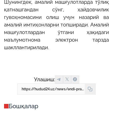
Шунингдек, амалий машғулотларда тўлиқ
қатнашгандан сўнг, ҳайдовчилик
гувоҳномасини олиш учун назарий ва
амалий имтиҳонларни топширади. Aмалий
машғулотлардан ўтгани ҳақидаги
маълумотнома электрон тарзда
шакллантирилади.
Улашиш:
https://hudud24.uz/news/endi-prava-uchun-nazarii-darslarda-katnashish-mazhburii-bulmaidi
Бошқалар