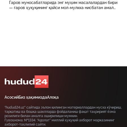
Гаров муносабатларида энг муҳим масалалардан бири
— гаров ҳуқуқининг қайси мол-мулкка нисбатан амал
қилиши ҳисобланади.
Асосий
Биз ҳақимизда
Алоқа
“hudud24.uz” сайтида эълон қилинган материаллардан нусха кўчириш,
тарқатиш ва бошқа шаклларда фойдаланиш фақат таҳририят ёзма
розилиги билан амалга оширилиши мумкин.
Гувоҳнома: №1334. “Адолат” миллий ҳуқуқий ахборот марказининг
ахборот-таҳлилий сайти.