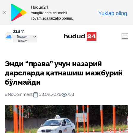
Hudud24
Yuklab oling
Yangiliklarimizni mobil
ilovamizda kuzatib boring.
23.8
°C
Тошкент
шаҳри
Энди “права” учун назарий
дарсларда қатнашиш мажбурий
бўлмайди
#NoComment
03.02.2026
753