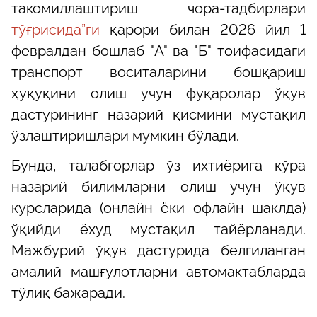
такомиллаштириш чора-тадбирлари
тўғрисида”ги
қарори билан 2026 йил 1
февралдан бошлаб "A" ва "Б" тоифасидаги
транспорт воситаларини бошқариш
ҳуқуқини олиш учун фуқаролар ўқув
дастурининг назарий қисмини мустақил
ўзлаштиришлари мумкин бўлади.
Бунда, талабгорлар ўз ихтиёрига кўра
назарий билимларни олиш учун ўқув
курсларида (онлайн ёки офлайн шаклда)
ўқийди ёхуд мустақил тайёрланади.
Мажбурий ўқув дастурида белгиланган
амалий машғулотларни автомактабларда
тўлиқ бажаради.