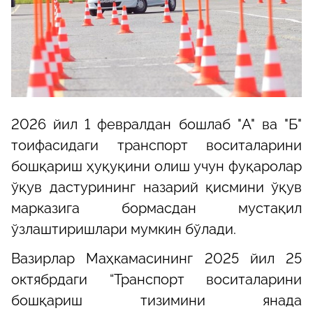
2026 йил 1 февралдан бошлаб "A" ва "Б"
тоифасидаги транспорт воситаларини
бошқариш ҳуқуқини олиш учун фуқаролар
ўқув дастурининг назарий қисмини ўқув
марказига бормасдан мустақил
ўзлаштиришлари мумкин бўлади.
Вазирлар Маҳкамасининг 2025 йил 25
октябрдаги “Транспорт воситаларини
бошқариш тизимини янада