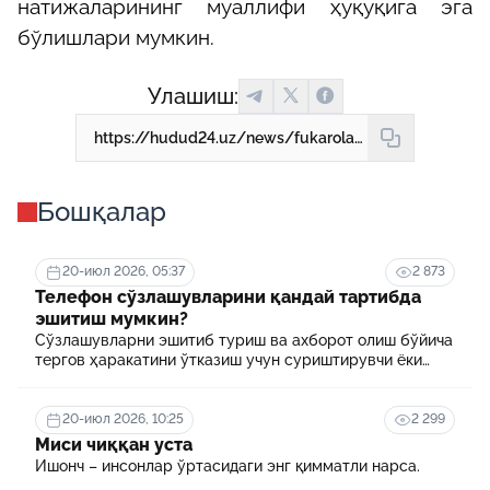
натижаларининг муаллифи ҳуқуқига эга
бўлишлари мумкин.
Улашиш:
https://hudud24.uz/news/fukarolarning-khukuk-laiokati-kai-tartibda-iuzaga-keladi
Бошқалар
20-июл 2026, 05:37
2 873
Телефон сўзлашувларини қандай тартибда
эшитиш мумкин?
Сўзлашувларни эшитиб туриш ва ахборот олиш бўйича
тергов ҳаракатини ўтказиш учун суриштирувчи ёки
терговчи тегишли илтимоснома киритади.
20-июл 2026, 10:25
2 299
Миси чиққан уста
Ишонч – инсонлар ўртасидаги энг қимматли нарса.