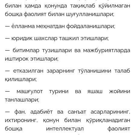
билан ҳамда қонунда тақиқлаб қўйилмаган
бошқа фаолият билан шуғулланишлари;
— ёлланма меҳнатдан фойдаланишлари;
— юридик шахслар ташкил этишлари;
— битимлар тузишлари ва мажбуриятларда
иштирок этишлари;
— етказилган зарарнинг тўланишини талаб
қилишлари;
— машғулот турини ва яшаш жойини
танлашлари;
— фан, адабиёт ва санъат асарларининг,
ихтиронинг, қонун билан қўриқланадиган
бошқа интеллектуал фаолият