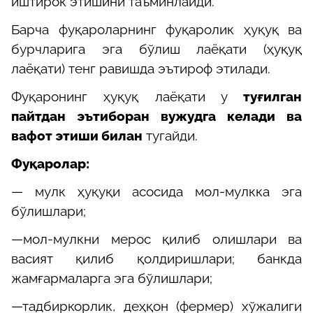
иштирок этишини таъминлайди.
Барча фуқароларнинг фуқаролик ҳуқуқ ва
бурчларига эга бўлиш лаёқати (ҳуқуқ
лаёқати) тенг равишда эътироф этилади.
Фуқаронинг ҳуқуқ лаёқати у
туғилган
пайтдан эътиборан вужудга келади ва
вафот этиши билан
тугайди.
Фуқаролар:
— мулк ҳуқуқи асосида мол-мулкка эга
бўлишлари;
—мол-мулкни мерос қилиб олишлари ва
васият қилиб қолдиришлари; банкда
жамғармаларга эга бўлишлари;
—тадбиркорлик, деҳқон (фермер) хўжалиги