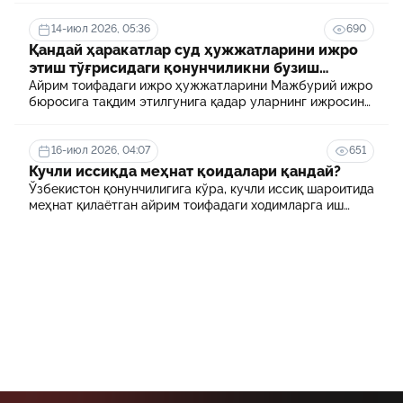
14-июл 2026, 05:36
690
Қандай ҳаракатлар суд ҳужжатларини ижро
этиш тўғрисидаги қонунчиликни бузиш
ҳисобланади? 5 муҳим факт
Айрим тоифадаги ижро ҳужжатларини Мажбурий ижро
бюросига тақдим этилгунига қадар уларнинг ижросини
таъминламаслик маъмурий ҳуқуқбузарлик
ҳисобланади.
16-июл 2026, 04:07
651
Кучли иссиқда меҳнат қоидалари қандай?
Ўзбекистон қонунчилигига кўра, кучли иссиқ шароитида
меҳнат қилаётган айрим тоифадаги ходимларга иш
куни давомида қўшимча танаффуслар берилиши
мумкин. Шунингдек, иш берувчилар дам олиш учун
қулай шароит яратиши ва зарур ҳолларда ходимларни
масофавий ишга ўтказиши мумкин.