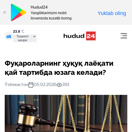
Hudud24
Yuklab oling
Yangiliklarimizni mobil
ilovamizda kuzatib boring.
23.8
°C
Тошкент
шаҳри
Фуқароларнинг ҳуқуқ лаёқати
қай тартибда юзага келади?
Ўзбекистон
05.02.2026
393