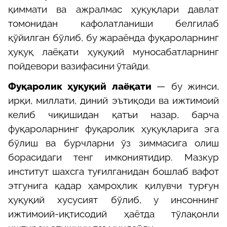
қиммати ва ажралмас ҳуқуқлари давлат
томонидан кафолатланиши белгилаб
қўйилган бўлиб, бу жараёнда фуқароларнинг
ҳуқуқ лаёқати ҳуқуқий муносабатларнинг
пойдевори вазифасини ўтайди.
Фуқаролик ҳуқуқий лаёқати
— бу жинси,
ирқи, миллати, диний эътиқоди ва ижтимоий
келиб чиқишидан қатъи назар, барча
фуқароларнинг фуқаролик ҳуқуқларига эга
бўлиш ва бурчларни ўз зиммасига олиш
борасидаги тенг имкониятидир. Мазкур
институт шахсга туғилганидан бошлаб вафот
этгунига қадар ҳамроҳлик қилувчи турғун
ҳуқуқий хусусият бўлиб, у инсоннинг
ижтимоий-иқтисодий ҳаётда тўлақонли