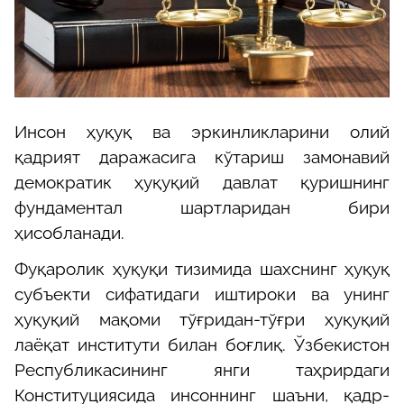
Инсон ҳуқуқ ва эркинликларини олий
қадрият даражасига кўтариш замонавий
демократик ҳуқуқий давлат қуришнинг
фундаментал шартларидан бири
ҳисобланади.
Фуқаролик ҳуқуқи тизимида шахснинг ҳуқуқ
субъекти сифатидаги иштироки ва унинг
ҳуқуқий мақоми тўғридан-тўғри ҳуқуқий
лаёқат институти билан боғлиқ. Ўзбекистон
Республикасининг янги таҳрирдаги
Конституциясида инсоннинг шаъни, қадр-