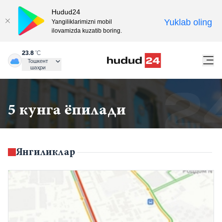
Hudud24
Yuklab oling
Yangiliklarimizni mobil
ilovamizda kuzatib boring.
23.8
°C
Тошкент
шаҳри
5 кунга ёпилади
Янгиликлар