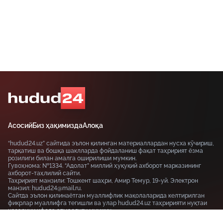
Асосий
Биз ҳақимизда
Алоқа
“hudud24.uz” сайтида эълон қилинган материаллардан нусха кўчириш,
тарқатиш ва бошқа шаклларда фойдаланиш фақат таҳририят ёзма
розилиги билан амалга оширилиши мумкин.
Гувоҳнома: №1334. “Адолат” миллий ҳуқуқий ахборот марказининг
ахборот-таҳлилий сайти.
Таҳририят манзили: Тошкент шаҳри, Амир Темур, 19-уй. Электрон
манзил: hudud24@mail.ru.
Сайтда эълон қилинаётган муаллифлик мақолаларида келтирилган
фикрлар муаллифга тегишли ва улар hudud24.uz таҳририяти нуқтаи
назарини ифода этмаслиги мумкин.