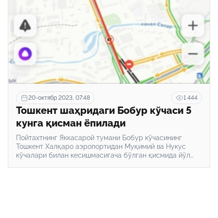
20-октябр 2023, 07:48
1 444
Тошкент шаҳридаги Бобур кўчаси 5
кунга қисман ёпилади
Пойтахтнинг Яккасарой тумани Бобур кўчасининг
Тошкент Халқаро аэропортидан Муқимий ва Нукус
кўчалари билан кесишмасигача бўлган қисмида йўл
таъмирлаш ишлари олиб борилади.