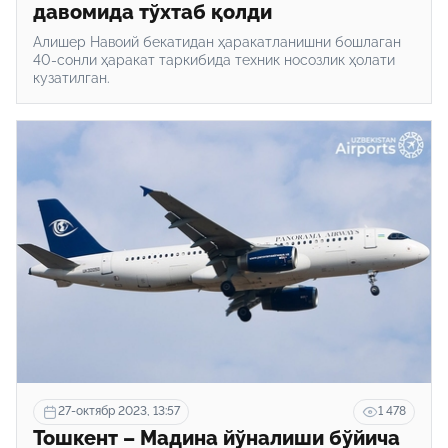
давомида тўхтаб қолди
Алишер Навоий бекатидан ҳаракатланишни бошлаган
40-сонли ҳаракат таркибида техник носозлик ҳолати
кузатилган.
27-октябр 2023, 13:57
1 478
Тошкент – Мадина йўналиши бўйича