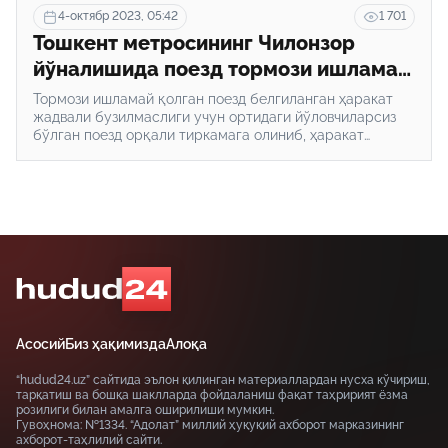
4-октябр 2023, 05:42
1 701
Тошкент метросининг Чилонзор
йўналишида поезд тормози ишламай
қолди
Тормози ишламай қолган поезд белгиланган ҳаракат
жадвали бузилмаслиги учун ортидаги йўловчиларсиз
бўлган поезд орқали тиркамага олиниб, ҳаракат
таркиби текширувга олиб борилган.
Асосий
Биз ҳақимизда
Алоқа
“hudud24.uz” сайтида эълон қилинган материаллардан нусха кўчириш,
тарқатиш ва бошқа шаклларда фойдаланиш фақат таҳририят ёзма
розилиги билан амалга оширилиши мумкин.
Гувоҳнома: №1334. “Адолат” миллий ҳуқуқий ахборот марказининг
ахборот-таҳлилий сайти.