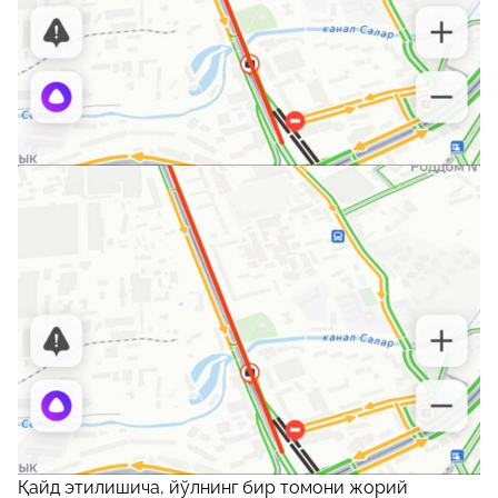
Қайд этилишича, йўлнинг бир томони жорий