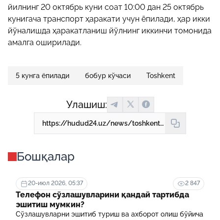
йилнинг 20 октябрь куни соат 10:00 дан 25 октябрь
кунигача транспорт ҳаракати учун ёпилади, ҳар икки
йўналишда ҳаракатланиш йўлнинг иккинчи томонида
амалга оширилади.
5 кунга ёпилади
бобур кўчаси
Toshkent
Улашиш:
https://hudud24.uz/news/toshkent-shakhridagi-bobur-kuchasi-5-kunga-kisman-yopiladi
Бошқалар
20-июл 2026, 05:37
2 847
Телефон сўзлашувларини қандай тартибда
эшитиш мумкин?
Сўзлашувларни эшитиб туриш ва ахборот олиш бўйича