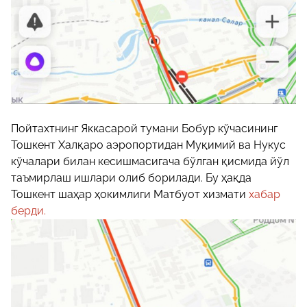
Пойтахтнинг Яккасарой тумани Бобур кўчасининг
Тошкент Халқаро аэропортидан Муқимий ва Нукус
кўчалари билан кесишмасигача бўлган қисмида йўл
таъмирлаш ишлари олиб борилади. Бу ҳақда
Тошкент шаҳар ҳокимлиги Матбуот хизмати
хабар
берди.