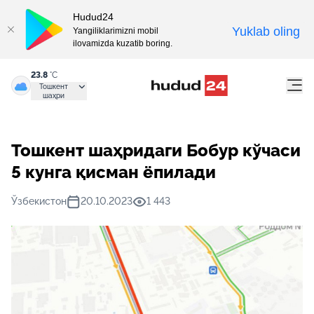
Hudud24
Yuklab oling
Yangiliklarimizni mobil
ilovamizda kuzatib boring.
23.8
°C
Тошкент
шаҳри
Тошкент шаҳридаги Бобур кўчаси
5 кунга қисман ёпилади
Ўзбекистон
20.10.2023
1 443