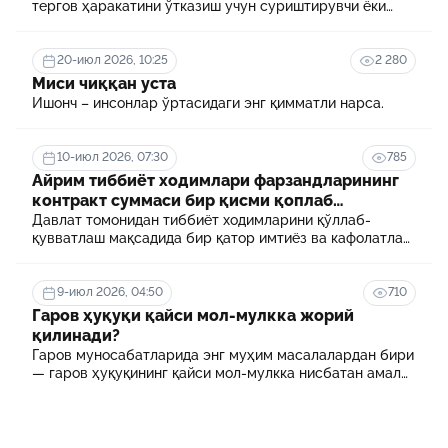
тергов ҳаракатини ўтказиш учун суриштирувчи ёки
терговчи тегишли илтимоснома киритади.
20-июл 2026, 10:25
2 280
Миси чиққан уста
Ишонч – инсонлар ўртасидаги энг қимматли нарса.
10-июл 2026, 07:30
785
Айрим тиббиёт ходимлари фарзандларининг
контракт суммаси бир қисми қоплаб
берилади
Давлат томонидан тиббиёт ходимларини қўллаб-
қувватлаш мақсадида бир қатор имтиёз ва кафолатлар
белгиланган. Шулардан бири айрим тиббиёт
ходимлари фарзандларининг олий таълим
муассасасида ўқиш учун тўланадиган контракт
9-июл 2026, 04:50
710
маблағининг бир қисмини қоплаб бериш тартибидир
Гаров ҳуқуқи қайси мол-мулкка жорий
қилинади?
Гаров муносабатларида энг муҳим масалалардан бири
— гаров ҳуқуқининг қайси мол-мулкка нисбатан амал
қилиши ҳисобланади.