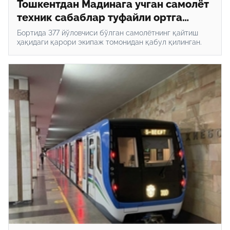
Тошкентдан Мадинага учган самолёт
техник сабаблар туфайли ортга
қайтди
Бортида 377 йўловчиси бўлган самолётнинг қайтиш
ҳақидаги қарори экипаж томонидан қабул қилинган.