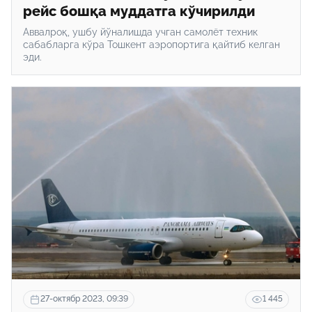
рейс бошқа муддатга кўчирилди
Аввалроқ, ушбу йўналишда учган самолёт техник
сабабларга кўра Тошкент аэропортига қайтиб келган
эди.
27-октябр 2023, 09:39
1 445