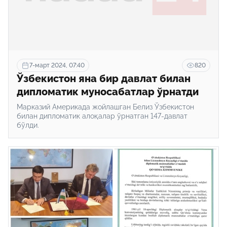
7-март 2024, 07:40
820
Ўзбекистон яна бир давлат билан
дипломатик муносабатлар ўрнатди
Марказий Америкада жойлашган Белиз Ўзбекистон
билан дипломатик алоқалар ўрнатган 147-давлат
бўлди.