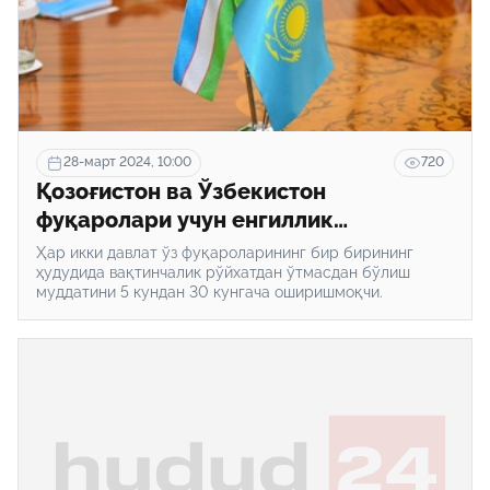
28-март 2024, 10:00
720
Қозоғистон ва Ўзбекистон
фуқаролари учун енгиллик
яратилмоқда
Ҳар икки давлат ўз фуқароларининг бир бирининг
ҳудудида вақтинчалик рўйхатдан ўтмасдан бўлиш
муддатини 5 кундан 30 кунгача оширишмоқчи.