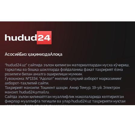
Асосий
Биз ҳақимизда
Алоқа
“hudud24.uz” сайтида эълон қилинган материаллардан нусха кўчириш,
тарқатиш ва бошқа шаклларда фойдаланиш фақат таҳририят ёзма
розилиги билан амалга оширилиши мумкин.
Гувоҳнома: №1334. “Адолат” миллий ҳуқуқий ахборот марказининг
ахборот-таҳлилий сайти.
Таҳририят манзили: Тошкент шаҳри, Амир Темур, 19-уй. Электрон
манзил: hudud24@mail.ru.
Сайтда эълон қилинаётган муаллифлик мақолаларида келтирилган
фикрлар муаллифга тегишли ва улар hudud24.uz таҳририяти нуқтаи
назарини ифода этмаслиги мумкин.
Тошкент шаҳри, 19-уй Амир Темур шоҳкўчаси, Tashkent
100115
+99855-510-47-87