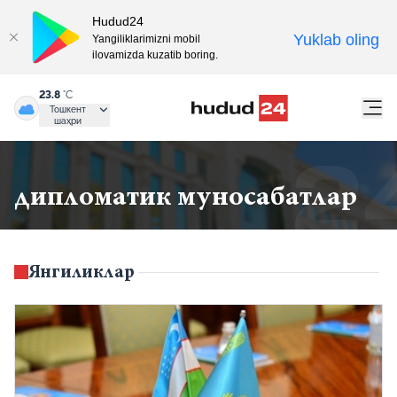
Hudud24
Yuklab oling
Yangiliklarimizni mobil
ilovamizda kuzatib boring.
23.8
°C
Тошкент
шаҳри
дипломатик муносабатлар
Янгиликлар