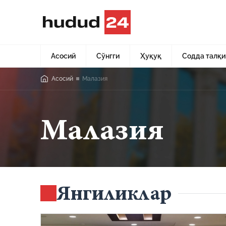
Асосий
Сўнгги
Ҳуқуқ
Содда талқи
Асосий
Малазия
Малазия
Янгиликлар