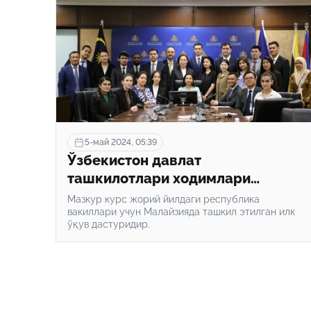
5-май 2024, 05:39
Ўзбекистон давлат
ташкилотлари ходимлари
Малайзияда малака оширди
Мазкур курс жорий йилдаги республика
вакиллари учун Малайзияда ташкил этилган илк
ўқув дастуридир.