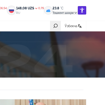
148,08
UZS
23.8
°C
06,54
0,79
RU
Тошкент шаҳри
Ўзбекча
Барчаси
31-июл 2026, 05:42
ик,
Халқ билан очиқ мулоқот — инсон
манфаатларига хизмат қилувчи
давлат бошқарувининг муҳим мезони
18-июл 2026, 03:56
ротга
Ҳайдовчилик гувоҳномасининг
қандай тоифалари бор?
08-июл 2026, 05:19
ив
Нотариал хизматлардан масофадан
туриб (онлайн) фойдаланиш янада
арзонлашди