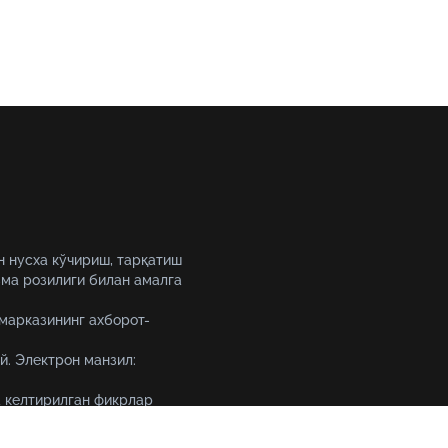
н нусха кўчириш, тарқатиш
ма розилиги билан амалга
 марказининг ахборот-
й. Электрон манзил:
 келтирилган фикрлар
уқтаи назарини ифода
Тошкент шаҳри, 19-уй Амир 