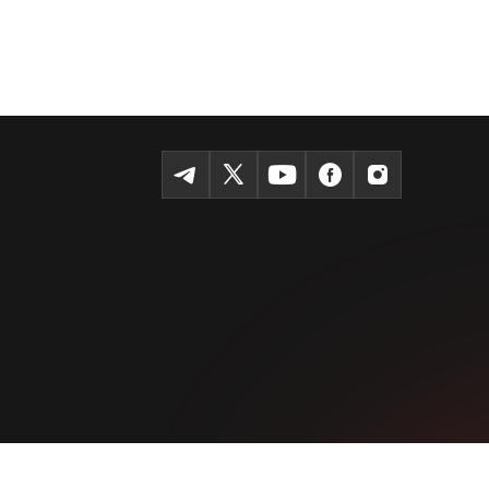
Темур шоҳкўчаси, Tashkent 100115
+99855-510-47-87