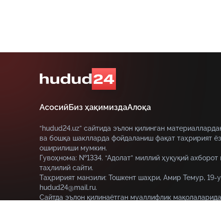
Асосий
Биз ҳақимизда
Алоқа
“hudud24.uz” сайтида эълон қилинган материалларда
ва бошқа шаклларда фойдаланиш фақат таҳририят ёз
оширилиши мумкин.
Гувоҳнома: №1334. “Адолат” миллий ҳуқуқий ахборот
таҳлилий сайти.
Таҳририят манзили: Тошкент шаҳри, Амир Темур, 19-у
hudud24@mail.ru.
Сайтда эълон қилинаётган муаллифлик мақолаларида
муаллифга тегишли ва улар hudud24.uz таҳририяти н
этмаслиги мумкин.