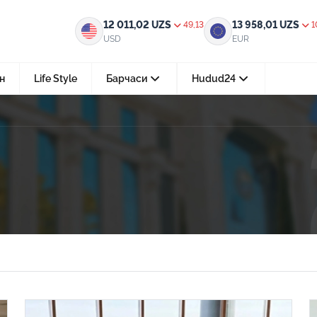
12 011,02
UZS
13 958,01
UZS
49,13
1
USD
EUR
н
Life Style
Барчаси
Hudud24
Тошкент ш.
05-август 2026, 04:36
Мустақилликнинг 35 йили: бирл
тараққиёт ва фаровонлик сари
24-июл 2026, 11:10
Электрон обуна: ҳуқуқий ахбо
тез ва қулай йўл
15-июл 2026, 05:11
Ҳуқуқий билимларни интеракт
форматда ўрганиш имконияти