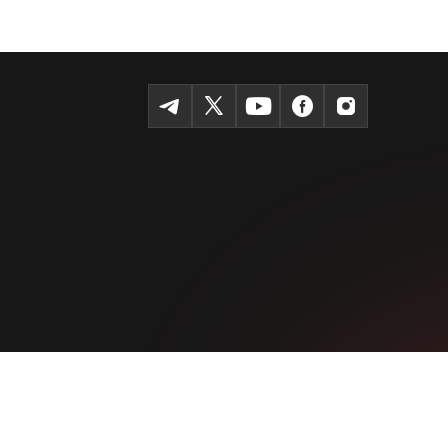
Темур шоҳкўчаси, Tashkent 100115
+99855-510-47-87