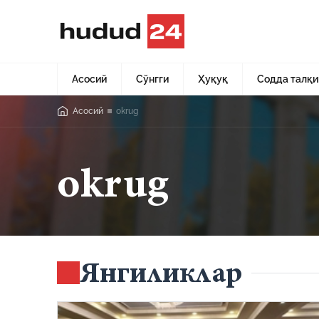
Асосий
Сўнгги
Ҳуқуқ
Содда талқи
Асосий
okrug
okrug
Янгиликлар