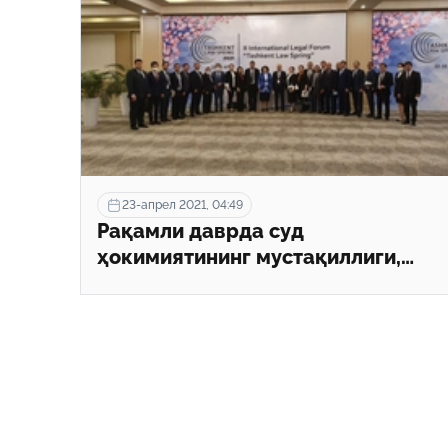
23-апрел 2021, 04:49
Рақамли даврда суд
ҳокимиятининг мустақиллиги,
адолатлилиги ва холислиги
қандай таъминланади?