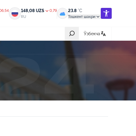
148,08
UZS
23.8
°C
06,54
0,79
RU
Тошкент шаҳри
Ўзбекча
Барчаси
31-июл 2026, 05:42
ик,
Халқ билан очиқ мулоқот — инсон
манфаатларига хизмат қилувчи
давлат бошқарувининг муҳим мезони
18-июл 2026, 03:56
ротга
Ҳайдовчилик гувоҳномасининг
қандай тоифалари бор?
08-июл 2026, 05:19
ив
Нотариал хизматлардан масофадан
туриб (онлайн) фойдаланиш янада
арзонлашди