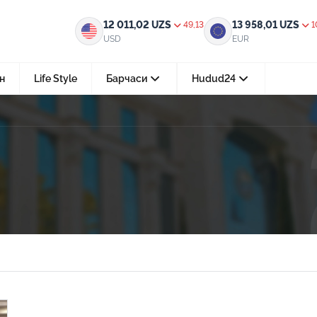
12 011,02
UZS
13 958,01
UZS
49,13
1
USD
EUR
н
Life Style
Барчаси
Hudud24
Тошкент ш.
05-август 2026, 04:36
Мустақилликнинг 35 йили: бирл
тараққиёт ва фаровонлик сари
24-июл 2026, 11:10
Электрон обуна: ҳуқуқий ахбо
тез ва қулай йўл
15-июл 2026, 05:11
Ҳуқуқий билимларни интеракт
форматда ўрганиш имконияти