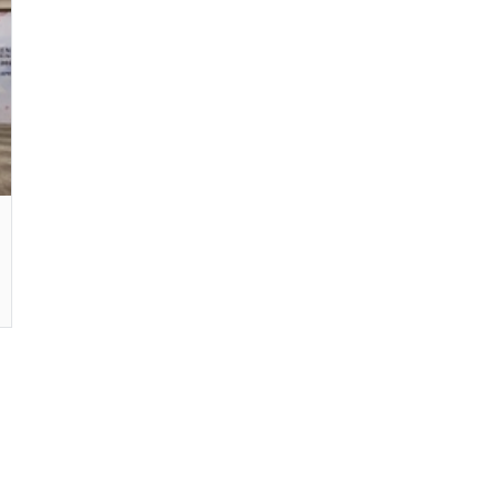
29-июн 2026, 10:29
Халқ билан очиқ мулоқот — ин
манфаатларига хизмат қилувч
давлат бошқарувининг муҳим 
25-июн 2026, 11:04
Электрон обуна: ҳуқуқий ахбо
тез ва қулай йўл
23-июн 2026, 10:05
Хусусий боғчада 5 ой ишлаб д
чиқиш мумкинми?