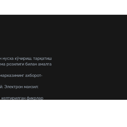
н нусха кўчириш, тарқатиш
ма розилиги билан амалга
 марказининг ахборот-
й. Электрон манзил:
 келтирилган фикрлар
уқтаи назарини ифода
Тошкент шаҳри, 19-уй Амир 