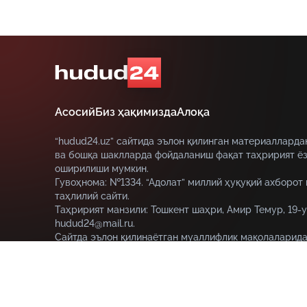
Асосий
Биз ҳақимизда
Алоқа
“hudud24.uz” сайтида эълон қилинган материалларда
ва бошқа шаклларда фойдаланиш фақат таҳририят ёз
оширилиши мумкин.
Гувоҳнома: №1334. “Адолат” миллий ҳуқуқий ахборот
таҳлилий сайти.
Таҳририят манзили: Тошкент шаҳри, Амир Темур, 19-у
hudud24@mail.ru.
Сайтда эълон қилинаётган муаллифлик мақолаларида
муаллифга тегишли ва улар hudud24.uz таҳририяти н
этмаслиги мумкин.