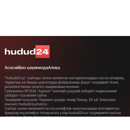
Асосий
Биз ҳақимизда
Алоқа
“hudud24.uz” сайтида эълон қилинган материаллардан нусха кўчириш,
тарқатиш ва бошқа шаклларда фойдаланиш фақат таҳририят ёзма
розилиги билан амалга оширилиши мумкин.
Гувоҳнома: №1334. “Адолат” миллий ҳуқуқий ахборот марказининг
ахборот-таҳлилий сайти.
Таҳририят манзили: Тошкент шаҳри, Амир Темур, 19-уй. Электрон
манзил: hudud24@mail.ru.
Сайтда эълон қилинаётган муаллифлик мақолаларида келтирилган
фикрлар муаллифга тегишли ва улар hudud24.uz таҳририяти нуқтаи
назарини ифода этмаслиги мумкин.