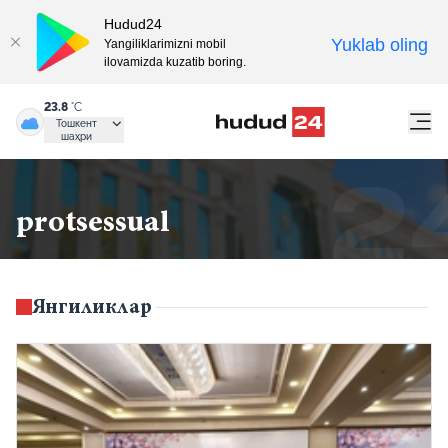
Hudud24
Yuklab oling
Yangiliklarimizni mobil
ilovamizda kuzatib boring.
23.8
°C
Тошкент
шаҳри
protsessual
Янгиликлар