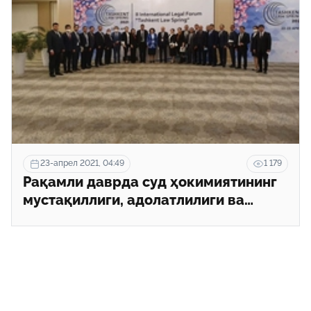
23-апрел 2021, 04:49
1 179
Рақамли даврда суд ҳокимиятининг
мустақиллиги, адолатлилиги ва
холислиги қандай таъминланади?