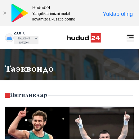
Hudud24
Yuklab oling
Yangiliklarimizni mobil
ilovamizda kuzatib boring.
23.8
°C
Тошкент
шаҳри
Таэквондо
Янгиликлар