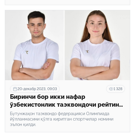
20-декабр 2023, 09:03
1 328
Биринчи бор икки нафар
ўзбекистонлик таэквондочи рейтинг
орқали Олимпиадага йўл олди
Бутунжаҳон таэквондо федерацияси Олимпиада
йўлланмасини қўлга киритган спортчилар номини
эълон қилди.