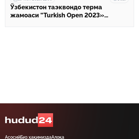
Ўзбекистон таэквондо терма
жамоаси “Turkish Open 2023»
турнирида 8 та медаль қўлга киритди
Асосий
Биз ҳақимизда
Алоқа