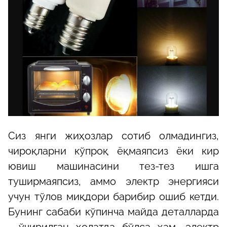
Сиз янги жиҳозлар сотиб олмадингиз,
чироқларни кўпроқ ёқмаяпсиз ёки кир
ювиш машинасини тез-тез ишга
туширмаяпсиз, аммо электр энергияси
учун тўлов миқдори барибир ошиб кетди.
Бунинг сабаби кўпинча майда деталларда
- ўчирилган ҳолатда бўлса ҳам, электр