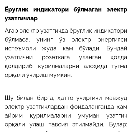
Ёруғлик индикатори бўлмаган электр
узатгичлар
Агар электр узатгичда ёруғлик индикатори
бўлмаса, унинг ўз электр энергияси
истеъмоли жуда кам бўлади. Бундай
узатгични розеткага уланган ҳолда
қолдириб, қурилмаларни алоҳида тугма
орқали ўчириш мумкин.
Шу билан бирга, ҳатто ўчиргичи мавжуд
электр узатгичлардан фойдаланганда ҳам
айрим қурилмаларни умуман узатгич
орқали улаш тавсия этилмайди. Булар: