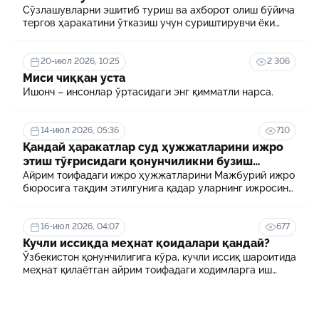
Сўзлашувларни эшитиб туриш ва ахборот олиш бўйича
тергов ҳаракатини ўтказиш учун суриштирувчи ёки
терговчи тегишли илтимоснома киритади.
20-июл 2026, 10:25
2 306
Миси чиққан уста
Ишонч – инсонлар ўртасидаги энг қимматли нарса.
14-июл 2026, 05:36
710
Қандай ҳаракатлар суд ҳужжатларини ижро
этиш тўғрисидаги қонунчиликни бузиш
ҳисобланади? 5 муҳим факт
Айрим тоифадаги ижро ҳужжатларини Мажбурий ижро
бюросига тақдим этилгунига қадар уларнинг ижросини
таъминламаслик маъмурий ҳуқуқбузарлик
ҳисобланади.
16-июл 2026, 04:07
677
Кучли иссиқда меҳнат қоидалари қандай?
Ўзбекистон қонунчилигига кўра, кучли иссиқ шароитида
меҳнат қилаётган айрим тоифадаги ходимларга иш
куни давомида қўшимча танаффуслар берилиши
мумкин. Шунингдек, иш берувчилар дам олиш учун
қулай шароит яратиши ва зарур ҳолларда ходимларни