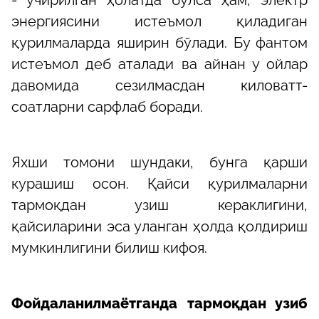
энергиясини истеъмол қиладиган
қурилмаларда яширин бўлади. Бу фантом
истеъмол деб аталади ва айнан у ойлар
давомида сезилмасдан киловатт-
соатларни сарфлаб боради.
Яхши томони шундаки, бунга қарши
курашиш осон. Қайси қурилмаларни
тармоқдан узиш кераклигини,
қайсиларини эса уланган ҳолда қолдириш
мумкинлигини билиш кифоя.
Фойдаланилмаётганда тармоқдан узиб