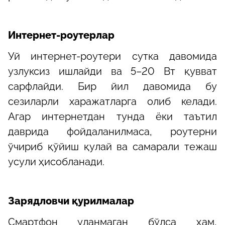
Интернет-роутерлар
Уй интернет-роутери сутка давомида
узлуксиз ишлайди ва 5–20 Вт қувват
сарфлайди. Бир йил давомида бу
сезиларли харажатларга олиб келади.
Агар интернетдан тунда ёки таътил
даврида фойдаланилмаса, роутерни
ўчириб қўйиш қулай ва самарали тежаш
усули ҳисобланади.
Зарядловчи қурилмалар
Смартфон уланмаган бўлса ҳам,