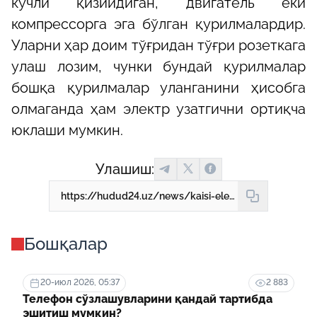
кучли қизийдиган, двигатель ёки
компрессорга эга бўлган қурилмалардир.
Уларни ҳар доим тўғридан тўғри розеткага
улаш лозим, чунки бундай қурилмалар
бошқа қурилмалар уланганини ҳисобга
олмаганда ҳам электр узатгични ортиқча
юклаши мумкин.
Улашиш:
https://hudud24.uz/news/kaisi-elektr-zhikhozlarini-tarmokdan-uzish-kerak-kaisilarini-esa-iuk
Бошқалар
20-июл 2026, 05:37
2 883
Телефон сўзлашувларини қандай тартибда
эшитиш мумкин?