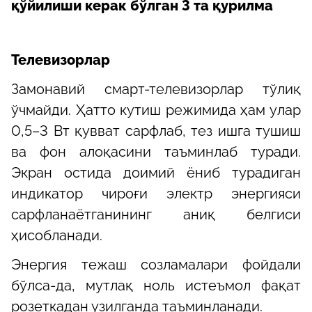
қўйилиши керак бўлган 3 та қурилма
Телевизорлар
Замонавий смарт-телевизорлар тўлиқ
ўчмайди. Ҳатто кутиш режимида ҳам улар
0,5–3 Вт қувват сарфлаб, тез ишга тушиш
ва фон алоқасини таъминлаб туради.
Экран остида доимий ёниб турадиган
индикатор чироғи электр энергияси
сарфланаётганининг аниқ белгиси
ҳисобланади.
Энергия тежаш созламалари фойдали
бўлса-да, мутлақ ноль истеъмол фақат
розеткадан узилганда таъминланади.