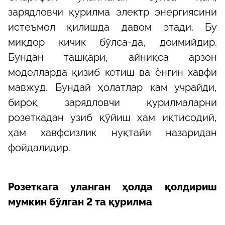
зарядловчи қурилма электр энергиясини
истеъмол қилишда давом этади. Бу
миқдор кичик бўлса-да, доимийдир.
Бундан ташқари, айниқса арзон
моделларда қизиб кетиш ва ёнғин хавфи
мавжуд. Бундай ҳолатлар кам учрайди,
бироқ зарядловчи қурилмаларни
розеткадан узиб қўйиш ҳам иқтисодий,
ҳам хавфсизлик нуқтайи назаридан
фойдалидир.
Розеткага уланган ҳолда қолдириш
мумкин бўлган 2 та қурилма