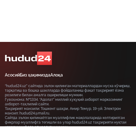
масофавий ишга ўтказиши мумкин.
Асосий
Биз ҳақимизда
Алоқа
“hudud24.uz” сайтида эълон қилинган материаллардан нусха кўчириш,
тарқатиш ва бошқа шаклларда фойдаланиш фақат таҳририят ёзма
розилиги билан амалга оширилиши мумкин.
Гувоҳнома: №1334. “Адолат” миллий ҳуқуқий ахборот марказининг
ахборот-таҳлилий сайти.
Таҳририят манзили: Тошкент шаҳри, Амир Темур, 19-уй. Электрон
манзил: hudud24@mail.ru.
Сайтда эълон қилинаётган муаллифлик мақолаларида келтирилган
фикрлар муаллифга тегишли ва улар hudud24.uz таҳририяти нуқтаи
назарини ифода этмаслиги мумкин.