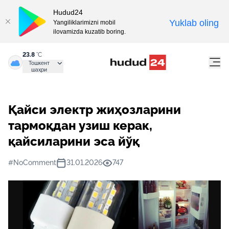
Hudud24
Yuklab oling
Yangiliklarimizni mobil
ilovamizda kuzatib boring.
23.8
°C
Тошкент
шаҳри
Қайси электр жиҳозларини
тармоқдан узиш керак,
қайсиларини эса йўқ
#NoComment
31.01.2026
747