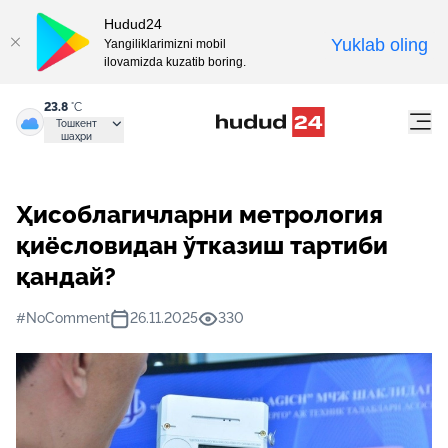
Hudud24
Yuklab oling
Yangiliklarimizni mobil
ilovamizda kuzatib boring.
23.8
°C
Тошкент
шаҳри
Ҳисоблагичларни метрология
қиёсловидан ўтказиш тартиби
қандай?
#NoComment
26.11.2025
330