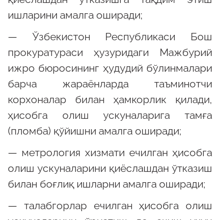
ишларини амалга оширади;
— Ўзбекистон Республикаси Бош
прокуратураси ҳузуридаги Мажбурий
ижро бюросининг ҳудудий бўлинмалари
барча жараёнларда таъминотчи
корхоналар билан ҳамкорлик қилади,
ҳисобга олиш ускуналарига тамға
(пломба) қўйишни амалга оширади;
— метрология хизмати ечилган ҳисобга
олиш ускуналарини қиёслашдан ўтказиш
билан боғлиқ ишларни амалга оширади;
— талабгорлар ечилган ҳисобга олиш