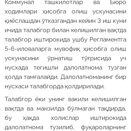
Коммунал ташкилотлар ва Бюро
ходимлари ҳисобга олиш ускунасини
қиёслашдан ўтказгандан кейин 3 иш куни
ичида талабгор билан келишилган вақтда
талабгор иштирокида ушбу Регламентга
5-6-иловаларга мувофиқ ҳисобга олиш
ускунасини ўрнатиш тўғрисида уч
нусхада тегишли далолатнома тузган
ҳолда тамғалайди. Далолатноманинг бир
нусхаси талабгорда қолдирилади.
Талабгор ёки унинг вакили келишилган
вақтда ва манзилда бўлмаган тақдирда,
бу ҳақда холислар иштирокида
далолатнома тузилиб, фуқароларнинг