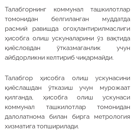
Талабгорнинг коммунал ташкилотлар
томонидан белгиланган муддатда
расмий равишда огоҳлантирилмаслиги
ҳисобга олиш ускуналарини ўз вақтида
қиёсловдан ўтказмаганлик учун
айбдорликни келтириб чиқармайди.
Талабгор ҳисобга олиш ускунасини
қиёслашдан ўтказиш учун мурожаат
қилганда, ҳисобга олиш ускунаси
коммунал ташкилотлар томонидан
далолатнома билан бирга метрология
хизматига топширилади.