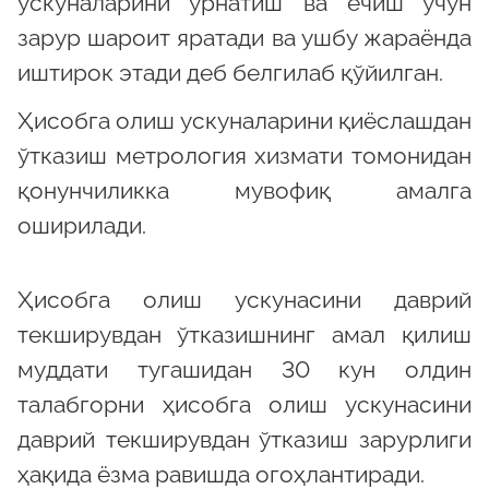
ускуналарини ўрнатиш ва ечиш учун
зарур шароит яратади ва ушбу жараёнда
иштирок этади деб белгилаб қўйилган.
Ҳисобга олиш ускуналарини қиёслашдан
ўтказиш метрология хизмати томонидан
қонунчиликка мувофиқ амалга
оширилади.
Ҳисобга олиш ускунасини даврий
текширувдан ўтказишнинг амал қилиш
муддати тугашидан 30 кун олдин
талабгорни ҳисобга олиш ускунасини
даврий текширувдан ўтказиш зарурлиги
ҳақида ёзма равишда огоҳлантиради.