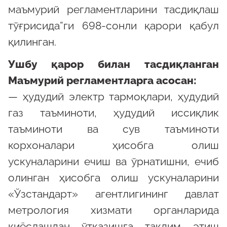
маъмурий регламентларини тасдиқлаш
тўғрисида”ги 698-сонли қарори қабул
қилинган.
Ушбу қарор билан тасдиқланган
Маъмурий регламентларга асосан:
— ҳудудий электр тармоқлари, ҳудудий
газ таъминоти, ҳудудий иссиқлик
таъминоти ва сув таъминоти
корхоналари ҳисобга олиш
ускуналарини ечиш ва ўрнатишни, ечиб
олинган ҳисобга олиш ускуналарини
«Ўзстандарт» агентлигининг давлат
метрология хизмати органларида
қиёслашдан ўтказишга тақдим этиш