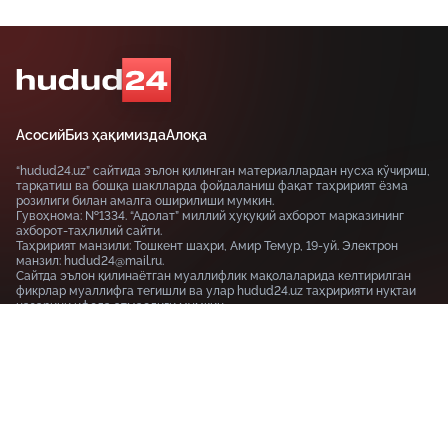
Асосий
Биз ҳақимизда
Алоқа
“hudud24.uz” сайтида эълон қилинган материаллардан нусха кўчириш,
тарқатиш ва бошқа шаклларда фойдаланиш фақат таҳририят ёзма
розилиги билан амалга оширилиши мумкин.
Гувоҳнома: №1334. “Адолат” миллий ҳуқуқий ахборот марказининг
ахборот-таҳлилий сайти.
Таҳририят манзили: Тошкент шаҳри, Амир Темур, 19-уй. Электрон
манзил: hudud24@mail.ru.
Сайтда эълон қилинаётган муаллифлик мақолаларида келтирилган
фикрлар муаллифга тегишли ва улар hudud24.uz таҳририяти нуқтаи
назарини ифода этмаслиги мумкин.
Тошкент шаҳри, 19-уй Амир Темур шоҳкўчаси, Tashkent
100115
+99855-510-47-87
Фойдаланиш шартлари
Махфийлик сиёсати