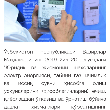
Ўзбекистон Республикаси Вазирлар
Маҳкамасининг 2019 йил 20 августдаги
“Юридик ва жисмоний шахсларнинг
электр энергияси, табиий газ, ичимлик
ва иссиқ сувни ҳисобга олиш
ускуналарини (ҳисоблагичларни) ечиш,
қиёслашдан ўтказиш ва ўрнатиш бўйича
давлат хизматлари кўрсатишнинг