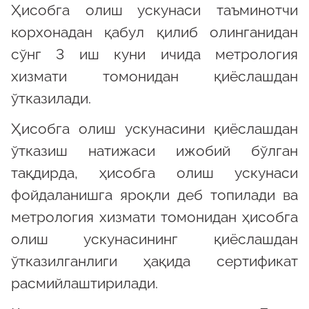
Ҳисобга олиш ускунаси таъминотчи
корхонадан қабул қилиб олинганидан
сўнг 3 иш куни ичида метрология
хизмати томонидан қиёслашдан
ўтказилади.
Ҳисобга олиш ускунасини қиёслашдан
ўтказиш натижаси ижобий бўлган
тақдирда, ҳисобга олиш ускунаси
фойдаланишга яроқли деб топилади ва
метрология хизмати томонидан ҳисобга
олиш ускунасининг қиёслашдан
ўтказилганлиги ҳақида сертификат
расмийлаштирилади.