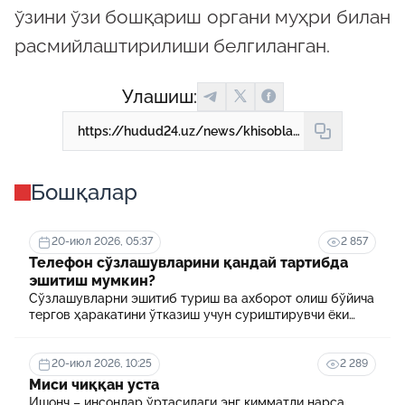
ўзини ўзи бошқариш органи муҳри билан
расмийлаштирилиши белгиланган.
Улашиш:
https://hudud24.uz/news/khisoblagichlarni-metrologiia-kiioslovidan-utkazish-tartibi-kandai
Бошқалар
20-июл 2026, 05:37
2 857
Телефон сўзлашувларини қандай тартибда
эшитиш мумкин?
Сўзлашувларни эшитиб туриш ва ахборот олиш бўйича
тергов ҳаракатини ўтказиш учун суриштирувчи ёки
терговчи тегишли илтимоснома киритади.
20-июл 2026, 10:25
2 289
Миси чиққан уста
Ишонч – инсонлар ўртасидаги энг қимматли нарса.