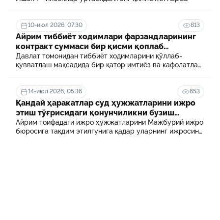
10-июл 2026, 07:30
813
Айрим тиббиёт ходимлари фарзандларининг
контракт суммаси бир қисми қоплаб
берилади
Давлат томонидан тиббиёт ходимларини қўллаб-
қувватлаш мақсадида бир қатор имтиёз ва кафолатлар
белгиланган. Шулардан бири айрим тиббиёт
ходимлари фарзандларининг олий таълим
муассасасида ўқиш учун тўланадиган контракт
14-июл 2026, 05:36
653
маблағининг бир қисмини қоплаб бериш тартибидир
Қандай ҳаракатлар суд ҳужжатларини ижро
этиш тўғрисидаги қонунчиликни бузиш
ҳисобланади? 5 муҳим факт
Айрим тоифадаги ижро ҳужжатларини Мажбурий ижро
бюросига тақдим этилгунига қадар уларнинг ижросини
таъминламаслик маъмурий ҳуқуқбузарлик
ҳисобланади.