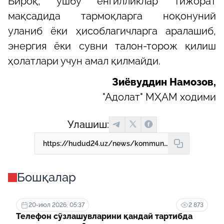
Бироқ, ушбу енгилликлар тижорат
мақсадида тармоқларга ноқонуний
уланиб ёки ҳисоблагичларга аралашиб,
энергия ёки сувни талон-торож қилиш
ҳолатлари учун амал қилмайди.
Зиёвуддин Намозов,
"Адолат" МҲАМ ходими
Улашиш:
https://hudud24.uz/news/kommunal-tarmoklarga-nokonunii-ulanish-va-khisoblagichlarga-shikast-etkazish-zhazoga-sabab-buladi-1
Бошқалар
20-июл 2026, 05:37
2 873
Телефон сўзлашувларини қандай тартибда