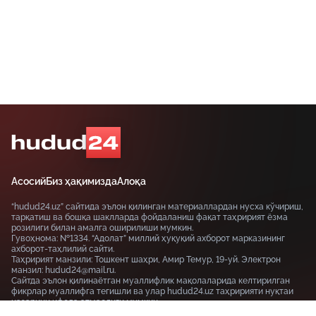
масофавий ишга ўтказиши мумкин.
Асосий
Биз ҳақимизда
Алоқа
“hudud24.uz” сайтида эълон қилинган материаллардан нусха кўчириш,
тарқатиш ва бошқа шаклларда фойдаланиш фақат таҳририят ёзма
розилиги билан амалга оширилиши мумкин.
Гувоҳнома: №1334. “Адолат” миллий ҳуқуқий ахборот марказининг
ахборот-таҳлилий сайти.
Таҳририят манзили: Тошкент шаҳри, Амир Темур, 19-уй. Электрон
манзил: hudud24@mail.ru.
Сайтда эълон қилинаётган муаллифлик мақолаларида келтирилган
фикрлар муаллифга тегишли ва улар hudud24.uz таҳририяти нуқтаи
назарини ифода этмаслиги мумкин.