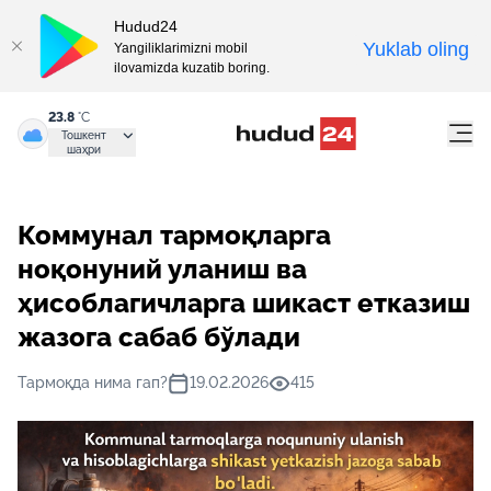
Hudud24
Yuklab oling
Yangiliklarimizni mobil
ilovamizda kuzatib boring.
23.8
°C
Тошкент
шаҳри
Коммунал тармоқларга
ноқонуний уланиш ва
ҳисоблагичларга шикаст етказиш
жазога сабаб бўлади
Тармоқда нима гап?
19.02.2026
415