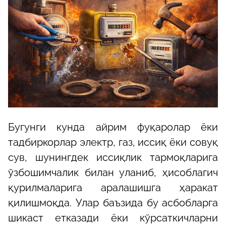
Бугунги кунда айрим фуқаролар ёки
тадбиркорлар электр, газ, иссиқ ёки совуқ
сув, шунингдек иссиқлик тармоқларига
ўзбошимчалик билан уланиб, ҳисоблагич
қурилмаларига аралашишга ҳаракат
қилишмоқда. Улар баъзида бу асбобларга
шикаст етказади ёки кўрсаткичларни