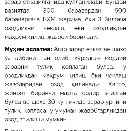
зарар етказилганида қўлланилади. Бундай
вазиятда 300 баравардан 500
бараваргача БҲМ жарима, ёки 3 йилгача
озодликни чеклаш, ёки озодликдан
маҳрум қилиш жазоси берилади.
Муҳим эслатма:
Aгар зарар етказган шахс
ўз айбини тан олиб, кўрилган моддий
зарарни тўлиқ қоплаган бўлса, у
озодликдан маҳрум қилиш ёки чеклаш
жазоларидан озод қилинади. Ҳатто,
жиноят биринчи марта содир этилган
бўлса ва шахс 30 кун ичида зарар ўрнини
тўлиқ қопласа, у умуман жавобгарликдан
озод этилиши мумкин.