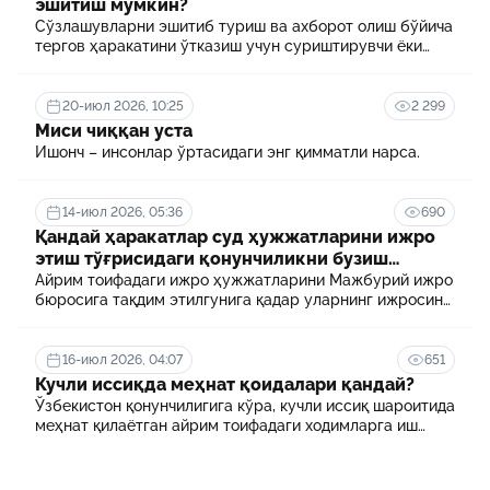
эшитиш мумкин?
Сўзлашувларни эшитиб туриш ва ахборот олиш бўйича
тергов ҳаракатини ўтказиш учун суриштирувчи ёки
терговчи тегишли илтимоснома киритади.
20-июл 2026, 10:25
2 299
Миси чиққан уста
Ишонч – инсонлар ўртасидаги энг қимматли нарса.
14-июл 2026, 05:36
690
Қандай ҳаракатлар суд ҳужжатларини ижро
этиш тўғрисидаги қонунчиликни бузиш
ҳисобланади? 5 муҳим факт
Айрим тоифадаги ижро ҳужжатларини Мажбурий ижро
бюросига тақдим этилгунига қадар уларнинг ижросини
таъминламаслик маъмурий ҳуқуқбузарлик
ҳисобланади.
16-июл 2026, 04:07
651
Кучли иссиқда меҳнат қоидалари қандай?
Ўзбекистон қонунчилигига кўра, кучли иссиқ шароитида
меҳнат қилаётган айрим тоифадаги ходимларга иш
куни давомида қўшимча танаффуслар берилиши
мумкин. Шунингдек, иш берувчилар дам олиш учун
қулай шароит яратиши ва зарур ҳолларда ходимларни