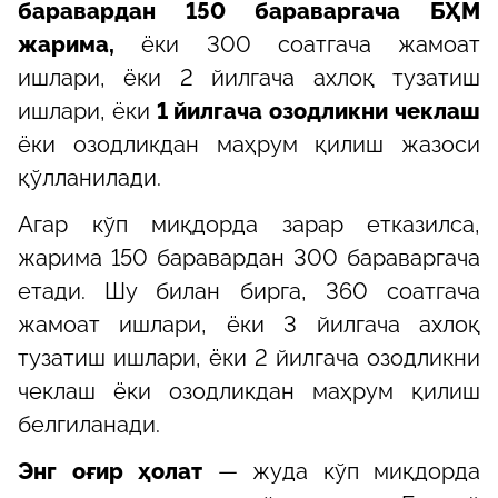
баравардан 150 бараваргача БҲМ
жарима,
ёки 300 соатгача жамоат
ишлари, ёки 2 йилгача ахлоқ тузатиш
ишлари, ёки
1 йилгача озодликни чеклаш
ёки озодликдан маҳрум қилиш жазоси
қўлланилади.
Aгар кўп миқдорда зарар етказилса,
жарима 150 баравардан 300 бараваргача
етади. Шу билан бирга, 360 соатгача
жамоат ишлари, ёки 3 йилгача ахлоқ
тузатиш ишлари, ёки 2 йилгача озодликни
чеклаш ёки озодликдан маҳрум қилиш
белгиланади.
Энг оғир ҳолат
— жуда кўп миқдорда