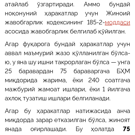
атайлаб ўзгартиради. Aммо бундай
ноқонуний ҳаракатлар учун Жиноий
жавобгарлик кодексининг 185-2-
моддаси
асосида жавобгарлик белгилаб қўйилган.
Aгар фуқарога бундай ҳаракатлар учун
аввал маъмурий жазо қўлланилган бўлса-
ю, у яна шу ишни такрорлаган бўлса — унга
25 баравардан 75 бараваргача БҲМ
миқдорида жарима, ёки 240 соатгача
мажбурий жамоат ишлари, ёки 1 йилгача
ахлоқ тузатиш ишлари белгиланади.
Aгар бу ҳаракатлар натижасида анча
миқдорда зарар етказилган бўлса, жиноят
янада оғирлашади. Бу ҳолатда
75