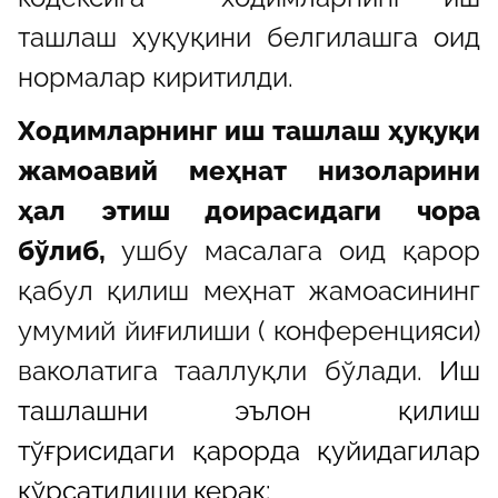
ташлаш ҳуқуқини белгилашга оид
нормалар киритилди.
Ходимларнинг иш ташлаш ҳуқуқи
жамоавий меҳнат низоларини
ҳал этиш доирасидаги чора
бўлиб,
ушбу масалага оид қарор
қабул қилиш меҳнат жамоасининг
умумий йиғилиши ( конференцияси)
ваколатига тааллуқли бўлади.
Иш
ташлашни эълон қилиш
тўғрисидаги қарорда қуйидагилар
кўрсатилиши керак: