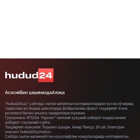
ҳисобланади.
Асосий
Биз ҳақимизда
Алоқа
“hudud24.uz” сайтида эълон қилинган материаллардан нусха кўчириш,
тарқатиш ва бошқа шаклларда фойдаланиш фақат таҳририят ёзма
розилиги билан амалга оширилиши мумкин.
Гувоҳнома: №1334. “Адолат” миллий ҳуқуқий ахборот марказининг
ахборот-таҳлилий сайти.
Таҳририят манзили: Тошкент шаҳри, Амир Темур, 19-уй. Электрон
манзил: hudud24@mail.ru.
Сайтда эълон қилинаётган муаллифлик мақолаларида келтирилган