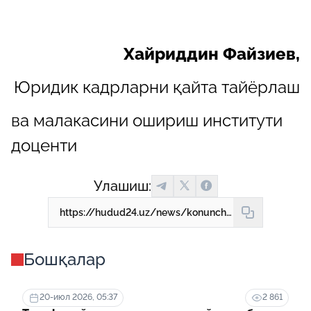
Хайриддин Файзиев,
Юридик кадрларни қайта тайёрлаш
ва малакасини ошириш институти
доценти
Улашиш:
https://hudud24.uz/news/konunchilikka-uzgartirish-kimlar-ish-tashlashga-khakli-emas
Бошқалар
20-июл 2026, 05:37
2 861