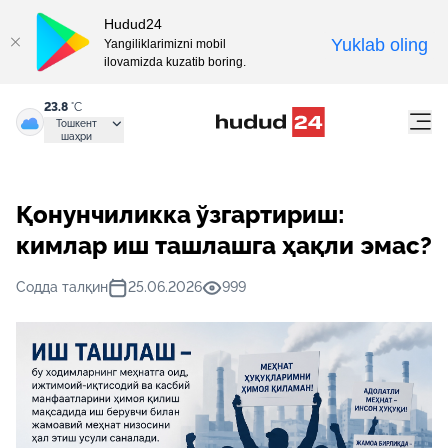
Hudud24
Yuklab oling
Yangiliklarimizni mobil
ilovamizda kuzatib boring.
23.8
°C
Тошкент
шаҳри
Қонунчиликка ўзгартириш:
кимлар иш ташлашга ҳақли эмас?
Содда талқин
25.06.2026
999