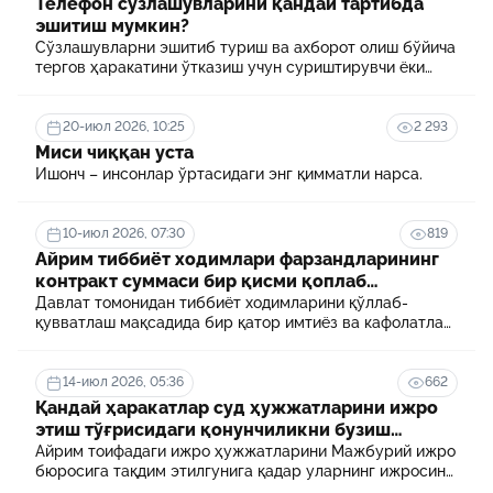
Телефон сўзлашувларини қандай тартибда
эшитиш мумкин?
Сўзлашувларни эшитиб туриш ва ахборот олиш бўйича
тергов ҳаракатини ўтказиш учун суриштирувчи ёки
терговчи тегишли илтимоснома киритади.
20-июл 2026, 10:25
2 293
Миси чиққан уста
Ишонч – инсонлар ўртасидаги энг қимматли нарса.
10-июл 2026, 07:30
819
Айрим тиббиёт ходимлари фарзандларининг
контракт суммаси бир қисми қоплаб
берилади
Давлат томонидан тиббиёт ходимларини қўллаб-
қувватлаш мақсадида бир қатор имтиёз ва кафолатлар
белгиланган. Шулардан бири айрим тиббиёт
ходимлари фарзандларининг олий таълим
муассасасида ўқиш учун тўланадиган контракт
14-июл 2026, 05:36
662
маблағининг бир қисмини қоплаб бериш тартибидир
Қандай ҳаракатлар суд ҳужжатларини ижро
этиш тўғрисидаги қонунчиликни бузиш
ҳисобланади? 5 муҳим факт
Айрим тоифадаги ижро ҳужжатларини Мажбурий ижро
бюросига тақдим этилгунига қадар уларнинг ижросини
таъминламаслик маъмурий ҳуқуқбузарлик