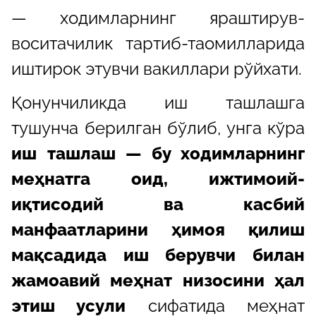
— ходимларнинг яраштирув-
воситачилик тартиб-таомилларида
иштирок этувчи вакиллари рўйхати.
Қонунчиликда иш ташлашга
тушунча берилган бўлиб, унга кўра
иш ташлаш — бу ходимларнинг
меҳнатга оид, ижтимоий-
иқтисодий ва касбий
манфаатларини ҳимоя қилиш
мақсадида иш берувчи билан
жамоавий меҳнат низосини ҳал
этиш усули
сифатида меҳнат