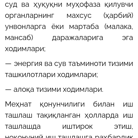
суд ва ҳуқуқни муҳофаза қилувчи
органларнинг махсус (ҳарбий)
унвонларга ёки мартаба (малака,
мансаб) даражаларига эга
ходимлари;
— энергия ва сув таъминоти тизими
ташкилотлари ходимлари;
— алоқа тизими ходимлари.
Меҳнат қонунчилиги билан иш
ташлаш тақиқланган ҳолларда иш
ташлашда иштирок этиш,
ноқонуний иш ташлашга раҳбарлик