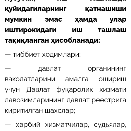
қуйидагиларнинг қатнашиши
мумкин эмас ҳамда улар
иштирокидаги иш ташлаш
тақиқланган ҳисобланади:
— тиббиёт ходимлари;
— давлат органининг
ваколатларини амалга ошириш
учун Давлат фуқаролик хизмати
лавозимларининг давлат реестрига
киритилган шахслар;
— ҳарбий хизматчилар, судьялар,