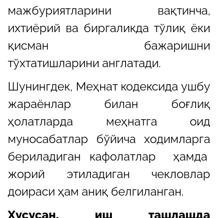
мажбуриятларини вақтинча,
ихтиёрий ва биргаликда тўлиқ ёки
қисман бажаришни
тўхтатишларини англатади.
Шунингдек, Меҳнат кодексида ушбу
жараёнлар билан боғлиқ
ҳолатларда меҳнатга оид
муносабатлар бўйича ходимларга
бериладиган кафолатлар ҳамда
жорий этиладиган чекловлар
доираси ҳам аниқ белгиланган.
Хусусан, иш ташлашда