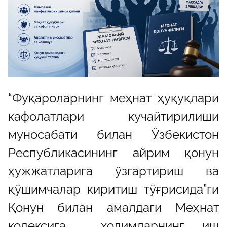
“Фуқароларнинг меҳнат ҳуқуқлари
кафолатлари кучайтирилиши
муносабати билан Ўзбекистон
Республикасининг айрим қонун
ҳужжатларига ўзгартириш ва
қўшимчалар киритиш тўғрисида”ги
Қонун билан амалдаги Меҳнат
кодексига ходимларнинг иш