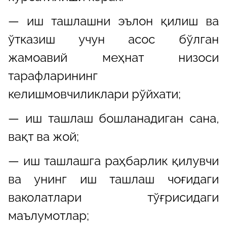
— иш ташлашни эълон қилиш ва
ўтказиш учун асос бўлган
жамоавий меҳнат низоси
тарафларининг
келишмовчиликлари рўйхати;
— иш ташлаш бошланадиган сана,
вақт ва жой;
— иш ташлашга раҳбарлик қилувчи
ва унинг иш ташлаш чоғидаги
ваколатлари тўғрисидаги
маълумотлар;