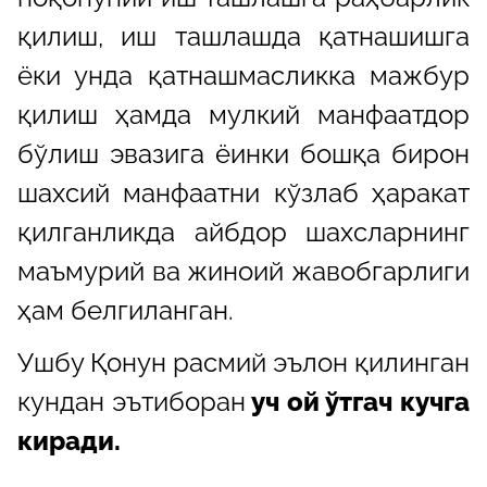
қилиш, иш ташлашда қатнашишга
ёки унда қатнашмасликка мажбур
қилиш ҳамда мулкий манфаатдор
бўлиш эвазига ёинки бошқа бирон
шахсий манфаатни кўзлаб ҳаракат
қилганликда айбдор шахсларнинг
маъмурий ва жиноий жавобгарлиги
ҳам белгиланган.
Ушбу Қонун расмий эълон қилинган
кундан эътиборан
уч ой ўтгач кучга
киради.