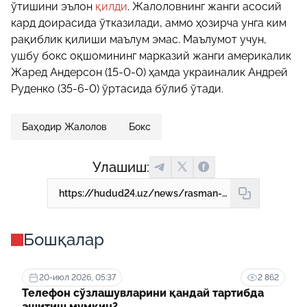
ўтишини эълон
қилди
. Жалоловнинг жанги асосий
кард доирасида ўтказилади, аммо ҳозирча унга ким
рақиблик қилиши маълум эмас. Маълумот учун,
ушбу бокс оқшомининг марказий жанги америкалик
Жаред Андерсон (15-0-0) ҳамда украиналик Андрей
Руденко (35-6-0) ўртасида бўлиб ўтади.
Баҳодир Жалолов
Бокс
Улашиш:
https://hudud24.uz/news/rasman-bakhodir-zhalolovning-yangi-tashkilotdagi-birinchi-zhangi-kachon-bulib-utishi-malum
Бошқалар
20-июл 2026, 05:37
2 862
Телефон сўзлашувларини қандай тартибда
эшитиш мумкин?