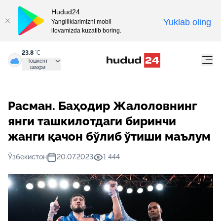
Hudud24
Yuklab oling
Yangiliklarimizni mobil
ilovamizda kuzatib boring.
23.8
°C
Тошкент
шаҳри
Расман. Баҳодир Жалоловнинг
янги ташкилотдаги биринчи
жанги қачон бўлиб ўтиши маълум
Ўзбекистон
20.07.2023
1 444