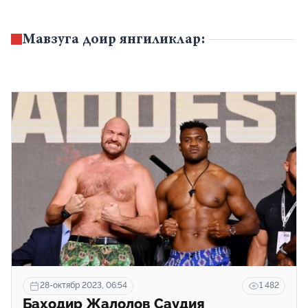
Мавзуга доир янгиликлар:
28-октябр 2023, 06:54
1 482
Баҳодир Жалолов Саудия