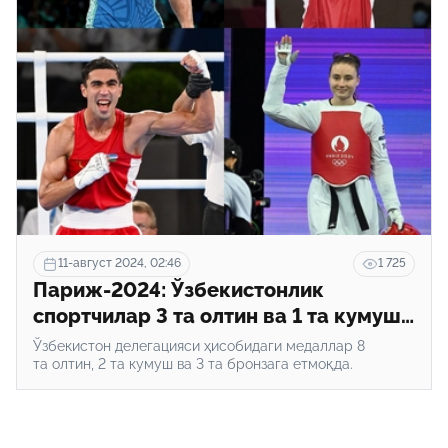
11-август 2024, 02:46
1 725
Париж-2024: Ўзбекистонлик
спортчилар 3 та олтин ва 1 та кумуш
медални қўлга киритди
Ўзбекистон делегацияси ҳисобидаги медаллар 8
та олтин, 2 та кумуш ва 3 та бронзага етмоқда.