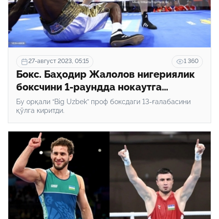
27-август 2023, 05:15
1 360
Бокс. Баҳодир Жалолов нигериялик
боксчини 1-раундда нокаутга
учратди
Бу орқали “Big Uzbek” проф боксдаги 13-ғалабасини
қўлга киритди.