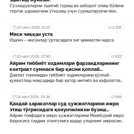
Сўзлашувларни эшитиб туриш ва ахборот олиш бўйича
тергов ҳаракатини ўтказиш учун суриштирувчи ёки
терговчи тегишли илтимоснома киритади.
20-июл 2026, 10:25
2 295
Миси чиққан уста
Ишонч – инсонлар ўртасидаги энг қимматли нарса.
10-июл 2026, 07:30
822
Айрим тиббиёт ходимлари фарзандларининг
контракт суммаси бир қисми қоплаб
берилади
Давлат томонидан тиббиёт ходимларини қўллаб-
қувватлаш мақсадида бир қатор имтиёз ва кафолатлар
белгиланган. Шулардан бири айрим тиббиёт
ходимлари фарзандларининг олий таълим
муассасасида ўқиш учун тўланадиган контракт
14-июл 2026, 05:36
666
маблағининг бир қисмини қоплаб бериш тартибидир
Қандай ҳаракатлар суд ҳужжатларини ижро
этиш тўғрисидаги қонунчиликни бузиш
ҳисобланади? 5 муҳим факт
Айрим тоифадаги ижро ҳужжатларини Мажбурий ижро
бюросига тақдим этилгунига қадар уларнинг ижросини
таъминламаслик маъмурий ҳуқуқбузарлик
ҳисобланади.