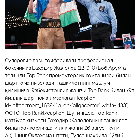
Супероғир вазн тоифасидаги профессионал
боксчимиз Баҳодир Жалолов (12-0-0) Боб Арумга
тегишли Top Rank промоутерлик компанияси билан
шартнома имзолади. Ташкилотнинг маълум
қилишича, ўзбекистонлик жангчи Top Rank билан кўп
йиллик шартнома имзолаган. [caption
id="attachment_16394" align="aligncenter" width="433"]
ФОТО: Top Rank[/caption] Шунингдек, Top Rank
матбуот хизмати Баҳодир Жалоловнинг ташкилот
билан ҳамкорликдаги илк жанги 26 август куни
АҚШнинг Оклахома штати, Тулса шаҳрида бўлиб