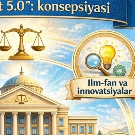
29-июн 2026, 10:29
Халқ билан очиқ мулоқот — ин
манфаатларига хизмат қилувч
давлат бошқарувининг муҳим 
25-июн 2026, 11:04
Электрон обуна: ҳуқуқий ахбо
тез ва қулай йўл
23-июн 2026, 10:05
Хусусий боғчада 5 ой ишлаб д
чиқиш мумкинми?