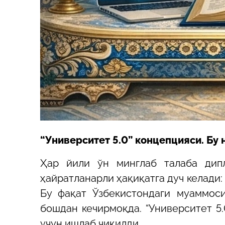
“Университет 5.0” концепцияси. Бу 
Ҳар йили ўн минглаб талаба дип
ҳайратланарли ҳақиқатга дуч келади:
Бу фақат Ўзбекистондаги муаммос
бошдан кечирмоқда. “Университет 5
учун ишлаб чиқилди.