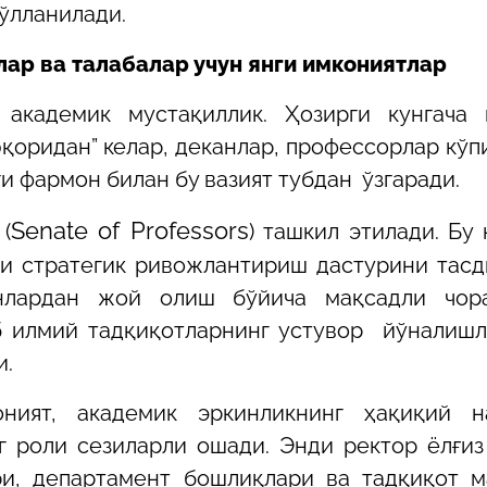
ўлланилади.
ар ва талабалар учун янги имкониятлар
академик мустақиллик. Ҳозирги кунгача 
қоридан” келар, деканлар, профессорлар кўп
и фармон билан бу вазият тубдан ўзгаради.
Senate of Professors
(
) ташкил этилади. Бу
ли стратегик ривожлантириш дастурини тасд
нлардан жой олиш бўйича мақсадли чор
рб илмий тадқиқотларнинг устувор йўналиш
и.
оният, академик эркинликнинг ҳақиқий 
 роли сезиларли ошади. Энди ректор ёлғиз
ри, департамент бошлиқлари ва тадқиқот м