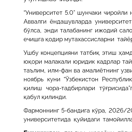
“Университет 5.0” шунчаки чиройли 
Аввалги ёндашувларда университет
бўлса, энди талабанинг ижодий сал
ечишга қодир мутахассисларни тайёр
Ушбу концепцияни татбиқ этиш ҳамд
юқори малакали юридик кадрлар тай
таълим, илм-фан ва амалиётнинг уз
ноябрь куни “Ўзбекистон Республи
қилиш чора-тадбирлари тўғрисида
қабул қилинди.
Фармоннинг 5-бандига кўра, 2026/
университетида қуйидаги тамойилла