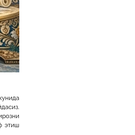
кунида
йдасиз.
ирозни
ф этиш