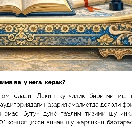
нима ва у нега керак?
лом олади. Лекин кўпчилик биринчи иш 
 аудиториядаги назария амалиётда деярли фо
и эмас, бутун дунё таълим тизими шу инқ
.0” концепцияси айнан шу жарликни бартара