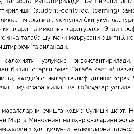
 талабага йўналтирилади. Бу нимани англ
student-centered learning
лтирилиши (
) зам
диққат марказида ўқитувчи ёки ўқув дастури
изиқишлари ва имкониятларитуради. Энди про
ксинча талаба шунчаки маърузани эшитиб, ко
 иштирокчи”га айланади.
салоҳияти узлуксиз ривожлантирилади
ан билиш етарли эмас. Талаба ҳаётий вазия
лиши, ижодий ечимлар таклиф қилиши керак б
чиш, мунозара қилиш ва лойиҳалар устида
H
 масалаларни ечишга қодир бўлиши шарт.
ни Марта Миноунинг машҳур сўзларини эсланг
моларини ҳал қилувчи етакчиларни тайёрла