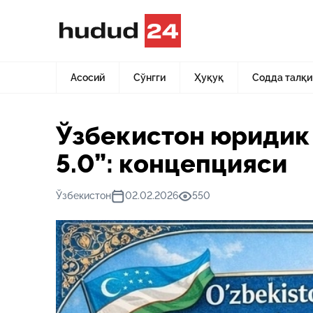
Асосий
Янгиликлар
Ўзбекистон юридик таълимида “Ун
Асосий
Сўнгги
Ҳуқуқ
Содда талқи
Ўзбекистон юридик
5.0”: концепцияси
Ўзбекистон
02.02.2026
550