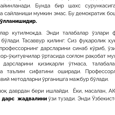
айинланади. Бунда бир шахс сурункасиг
га сайланиши мумкин эмас. Бу демократик бо
қўлланишидир.
шлар кутилмоқда. Энди талабалар ўзлари 
 бўлади. Тасаввур қилинг: Сиз фуқаролик ҳу
 профессорнинг дарсларини синаб кўриб, ўзи
сор-ўқитувчилар ўртасида соғлом рақобат му
дарсларини қизиқарли ўтмаса, талабал
да таълим сифатини оширади. Профессор
авий методларни ўрганишга мажбур бўлади.
зоқ даврдан бери ишлайди. Ёки, масалан, А
 дарс жадвалини
ўзи тузади. Энди Ўзбекис