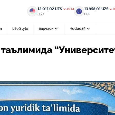
иверситет 5.0”: концепцияси
12 011,02
UZS
13 958,01
UZS
49,13
1
USD
EUR
н
Life Style
Барчаси
Hudud24
Тошкент ш.
 таълимида “Университе
05-август 2026, 04:36
Мустақилликнинг 35 йили: бирл
тараққиёт ва фаровонлик сари
24-июл 2026, 11:10
Электрон обуна: ҳуқуқий ахбо
тез ва қулай йўл
15-июл 2026, 05:11
Ҳуқуқий билимларни интеракт
форматда ўрганиш имконияти