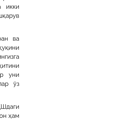
а икки
шқарув
фан ва
қуқини
нгизга
ҳитини
ар уни
лар ўз
ҚШдаги
тон ҳам