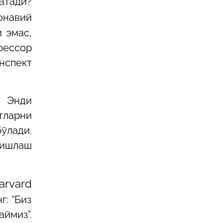
атади?
онавий
 эмас,
фессор
нспект
. Энди
тларни
ўлади.
 ишлаш
arvard
: “Биз
ймиз”.