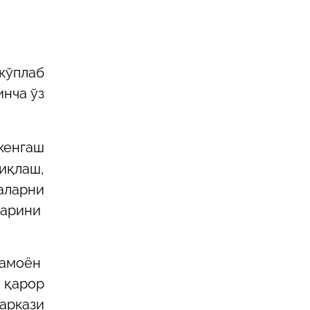
кўплаб
инча ўз
 кенгаш
иқлаш,
аларни
ларини
намоён
 қарор
аркази