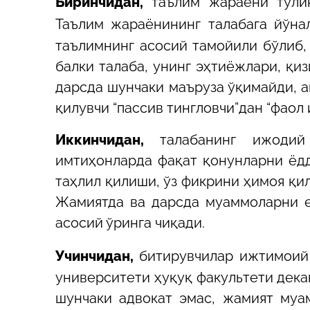
Биринчидан,
таълим жараёни тўлиқ
Таълим жараёнининг талабага йўна
таълимнинг асосий тамойили бўлиб, 
балки талаба, унинг эҳтиёжлари, қ
дарсда шунчаки маъруза ўқимайди, а
қилувчи “пассив тингловчи”дан “фаол
Иккинчидан,
талабанинг ижодий 
имтиҳонларда фақат қонунларни ёдд
таҳлил қилиши, ўз фикрини ҳимоя қи
Жамиятда ва дарсда муаммоларни е
асосий ўринга чиқади.
Учинчидан,
битирувчилар ижтимоий
университети ҳуқуқ факультети дека
шунчаки адвокат эмас, жамият муам