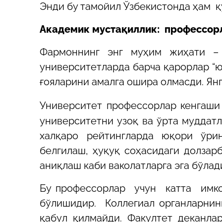
Энди бу тамойил Ўзбекистонда ҳам қ
Академик мустақиллик: профессорл
Фармоннинг энг муҳим жиҳати – 
университетларда барча қарорлар “ю
ғояларини амалга ошира олмасди. Янг
Университет профессорлар кенгаши 
университетни узоқ ва ўрта муддат
халқаро рейтингларда юқори ўри
белгилаш, ҳуқуқ соҳасидаги долза
аниқлаш каби ваколатларга эга бўлад
Бу профессорлар учун катта имк
бўлишидир. Коллегиал органларнинг
қабул қилмайди. Факултет деканла