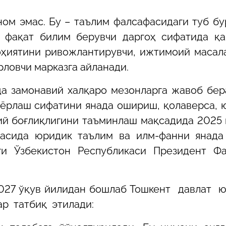
ном эмас. Бу – таълим фалсафасидаги туб бу
 фақат билим берувчи даргоҳ сифатида қа
оҳиятини ривожлантирувчи, ижтимоий масал
ловчи марказга айланади.
а замонавий халқаро мезонларга жавоб бер
ёрлаш сифатини янада ошириш, қолаверса, 
вий боғлиқлигини таъминлаш мақсадида 2025 
касида юридик таълим ва илм-фанни янада
”ги Ўзбекистон Республикаси Президент Ф
2027 ўқув йилидан бошлаб Тошкент давлат 
р татбиқ этилади: