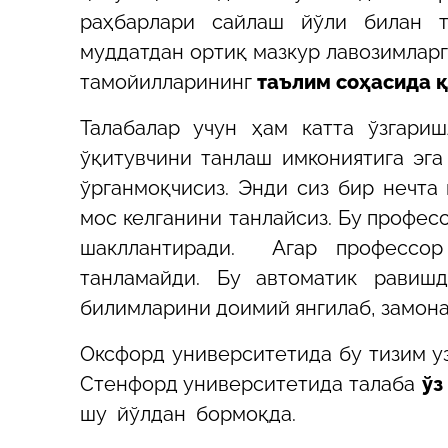
раҳбарлари сайлаш йўли билан т
муддатдан ортиқ мазкур лавозимлар
тамойилларининг
таълим соҳасида 
Талабалар учун ҳам катта ўзгари
ўқитувчини танлаш имкониятига эга
ўрганмоқчисиз. Энди сиз бир нечта
мос келганини танлайсиз. Бу профес
шакллантиради. Агар профессор 
танламайди. Бу автоматик равиш
билимларини доимий янгилаб, замон
Оксфорд университетида бу тизим у
Стенфорд университетида талаба
ўз
шу йўлдан бормоқда.