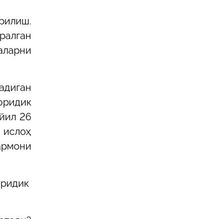
рилиш.
ралган
аларни
адиган
юридик
йил 26
 ислоҳ
армони
юридик