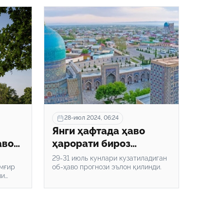
28-июл 2024, 06:24
Янги ҳафтада ҳаво
аво
ҳарорати бироз
пасаяди
29-31 июль кунлари кузатиладиган
мғир
об-ҳаво прогнози эълон қилинди.
ши