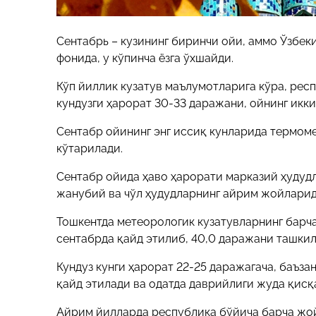
Сентабрь – кузининг биринчи ойи, аммо Ўзбек
фонида, у кўпинча ёзга ўхшайди.
Кўп йиллик кузатув маълумотларига кўра, рес
кундузги ҳарорат 30-33 даражани, ойнинг икк
Сентабр ойининг энг иссиқ кунларида термоме
кўтарилади.
Сентабр ойида ҳаво ҳарорати марказий ҳудуд
жанубий ва чўл ҳудудларнинг айрим жойларида
Тошкентда метеорологик кузатувларнинг барча
сентабрда қайд этилиб, 40,0 даражани ташкил 
Кундуз кунги ҳарорат 22-25 даражагача, баъза
қайд этилади ва одатда даврийлиги жуда қисқ
Айрим йилларда республика бўйича барча жой