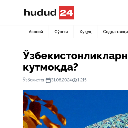
Асосий
Янгиликлар
Ўзбекистонликларни кузда қанда
Асосий
Сўнгги
Ҳуқуқ
Содда талқи
Ўзбекистонликларни
кутмоқда?
Ўзбекистон
31.08.2024
1 215