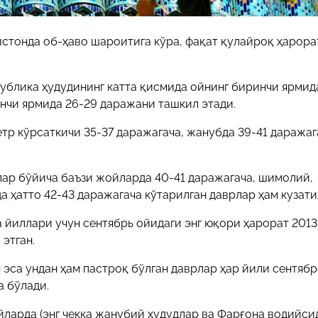
истонда об-ҳаво шароитига кўра, фақат қулайроқ ҳарора
публика ҳудудининг катта қисмида ойнинг биринчи ярмид
инчи ярмида 26-29 даражани ташкил этади.
тр кўрсаткичи 35-37 даражагача, жанубда 39-41 даражаг
лар бўйича баъзи жойларда 40-41 даражагача, шимолий,
 ҳатто 42-43 даражагача кўтарилган даврлар ҳам кузати
 йиллари учун сентябрь ойидаги энг юқори ҳарорат 2013
этган.
н эса ундан ҳам пастроқ бўлган даврлар ҳар йили сентяб
а бўлади.
ларда (энг чекка жанубий ҳудудлар ва Фарғона водийси