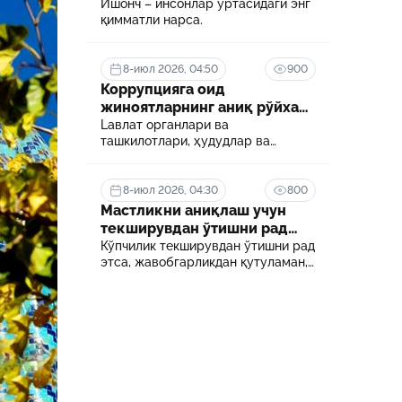
Ишонч – инсонлар ўртасидаги энг
қимматли нарса.
26-июн 2026, 06:54
сон
Боғча тарбиячилари учун янги
и
имконият: дуал таълим асосида олий
8-июл 2026, 04:50
900
мезони
маълумот олиш йўлга қўйилади
Коррупцияга оид
24-июн 2026, 06:05
жиноятларнинг аниқ рўйхати
ротга
Ўқишда бўлган ходимнинг иш ҳақи
белгиланди
Lавлат органлари ва
сақланадими?
ташкилотлари, ҳудудлар ва
соҳалар кесимида коррупция
даражасини аниқлаш ва уни
18-июн 2026, 11:48
минималлаштириш мақсадида
8-июл 2026, 04:30
800
екретга
Сунъий интеллектни тартибга солиш
коррупцияга оид хавф-хатарлар
Мастликни аниқлаш учун
қанчалик муҳим?
харитаси шакллантирилади
текширувдан ўтишни рад
этса нима бўлади?
Кўпчилик текширувдан ўтишни рад
этса, жавобгарликдан қутуламан,
деб ўйлайди.