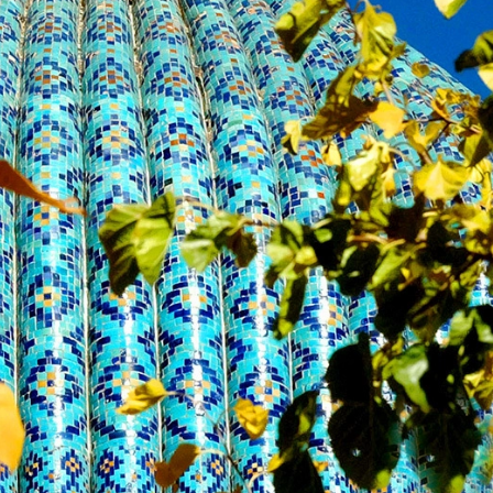
29-июн 2026, 10:29
Халқ билан очиқ мулоқот — ин
манфаатларига хизмат қилувч
давлат бошқарувининг муҳим 
25-июн 2026, 11:04
Электрон обуна: ҳуқуқий ахбо
тез ва қулай йўл
23-июн 2026, 10:05
Хусусий боғчада 5 ой ишлаб д
чиқиш мумкинми?