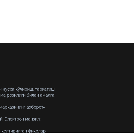
н нусха кўчириш, тарқатиш
ма розилиги билан амалга
 марказининг ахборот-
й. Электрон манзил:
 келтирилган фикрлар