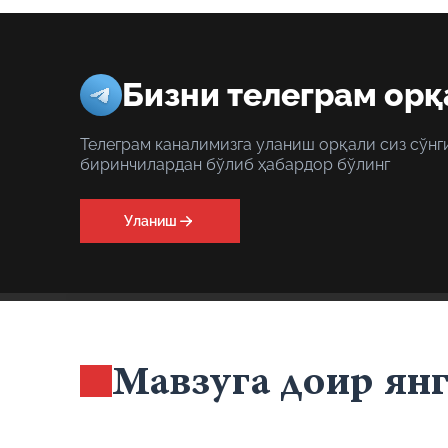
Бизни телеграм орқ
Телеграм каналимизга уланиш орқали сиз сўнг
биринчилардан бўлиб ҳабардор бўлинг
Уланиш
Мавзуга доир ян