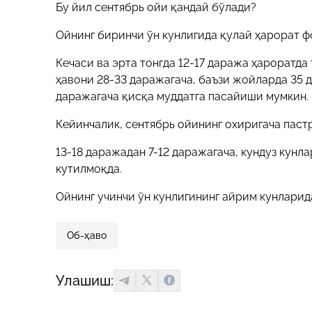
Бу йил сентябрь ойи қандай бўлади?
Ойнинг биринчи ўн кунлигида қулай ҳарорат ф
Кечаси ва эрта тонгда 12-17 даража ҳароратда
ҳавони 28-33 даражагача, баъзи жойларда 35 д
даражагача қисқа муддатга пасайиши мумкин.
Кейинчалик, сентябрь ойининг охиригача пас
13-18 даражадан 7-12 даражагача, кундуз кун
кутилмоқда.
Ойнинг учинчи ўн кунлигининг айрим кунларид
Об-ҳаво
Улашиш: