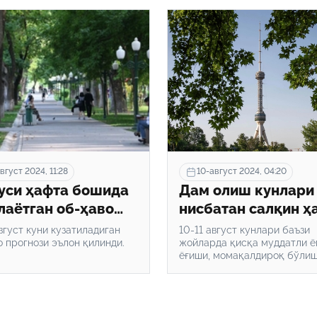
вгуст 2024, 11:28
10-август 2024, 04:20
уси ҳафта бошида
Дам олиш кунлари
лаётган об-ҳаво
нисбатан салқин ҳ
ум қилинди
кузатилади
август куни кузатиладиган
10-11 август кунлари баъзи
о прогнози эълон қилинди.
жойларда қисқа муддатли ё
ёғиши, момақалдироқ бўли
мумкин.