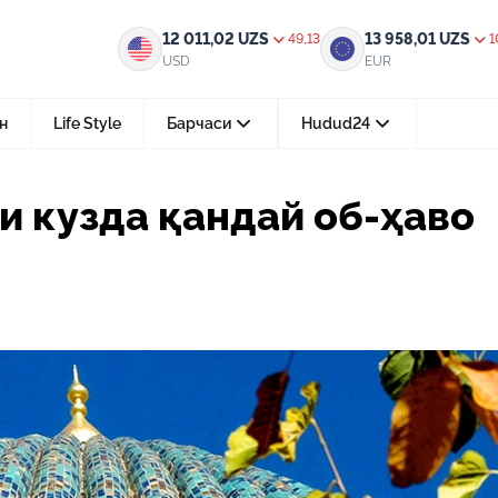
й об-ҳаво кутмоқда?
12 011,02
UZS
13 958,01
UZS
49,13
1
USD
EUR
н
Life Style
Барчаси
Hudud24
Тошкент ш.
 кузда қандай об-ҳаво
05-август 2026, 04:36
Мустақилликнинг 35 йили: бирл
тараққиёт ва фаровонлик сари
24-июл 2026, 11:10
Электрон обуна: ҳуқуқий ахбо
тез ва қулай йўл
15-июл 2026, 05:11
Ҳуқуқий билимларни интеракт
форматда ўрганиш имконияти