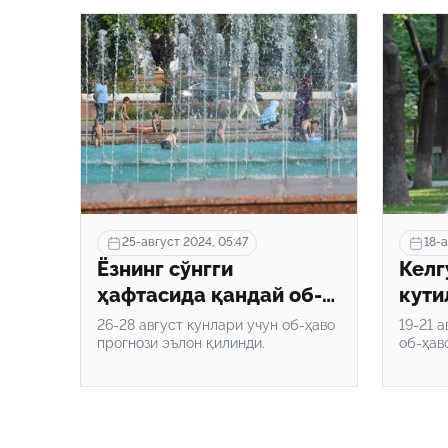
25-август 2024, 05:47
18-а
Ёзнинг сўнгги
Келг
ҳафтасида қандай об-
кути
ҳаво кузатилади?
маъл
26-28 август кунлари учун об-ҳаво
19-21 
прогнози эълон қилинди.
об-ҳав