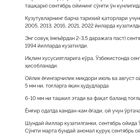
ташқари) сентябрь ойининг сўнгги ўн кунлигида
Кузутувларнинг барча тарихий қаторлари учун 
2005, 2013, 2016, 2021, 2022 йиларда кузатилд
Энг совуқ (меъёрдан 2-3,5 даражага паст) сент
1994 йилларда кузатилди.
Иқлим хусусиятларига кўра, Ўзбекистонда сен
ҳисобланади.
Ойлик ёғингарчилик миқдори июль ва август о
5 мм ни, тоғларга яқин ҳудудларда
6-10 мм ни ташкил этади ва фақат баланд тоғл
Ёмғир одатда камдан-кам ёғади, ой учун ўртача
Шундай йиллар кузатилганки, сентябрь ойида 
Сўнгги марта бундай аномал қуруқ сентябрь ой