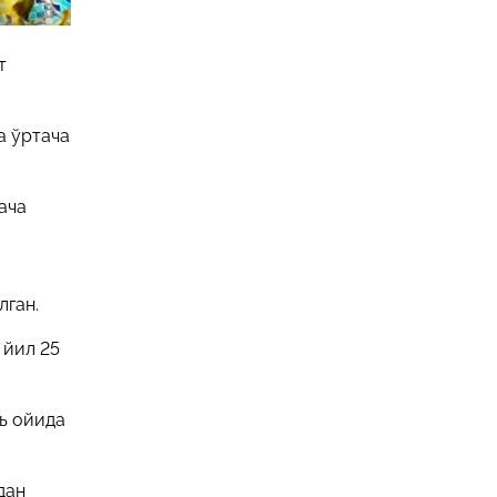
т
а ўртача
ача
лган.
 йил 25
рь ойида
дан