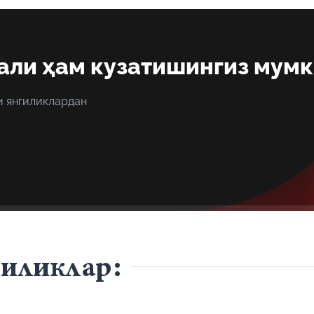
али ҳам кузатишингиз мум
и янгиликлардан
гиликлар: