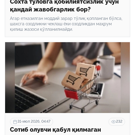
Сохта тўловга қобилиятсизлик учун
қандай жавобгарлик бор?
Агар етказилган моддий зарар тўлиқ қопланган бўлса,
шахсга озодликни чеклаш ёки озодликдан маҳрум
қилиш жазоси қўлланилмайди.
31-июл 2026, 04:47
232
Сотиб олувчи қабул қилмаган