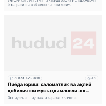
Улушни сотувчи ўз нияти ҳақида бошқа мулкдорларни
ёзма равишда хабардор қилиши лозим.
29-июл 2026, 04:18
339
Пиёда юриш: саломатлик ва ақлий
қобилиятни мустаҳкамловчи энг
содда машқ