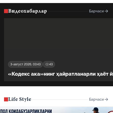
Видеохабарлар
Барчаси
3-август 2026, 03:43
43
«Кодекс ака»нинг ҳайратланарли ҳаёт 
Life Style
Барчаси