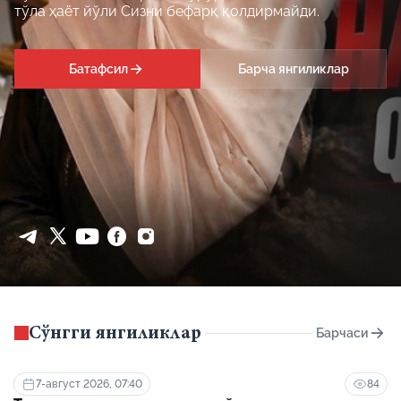
тўла ҳаёт йўли Сизни бефарқ қолдирмайди.
Батафсил
Барча янгиликлар
Сўнгги янгиликлар
Барчаси
7-август 2026, 07:40
84