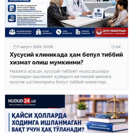
7-август 2026, 05:09
114
Хусусий клиникада ҳам бепул тиббий
хизмат олиш мумкинми?
Низомга асосан, хусусий тиббиёт муассасалари
томонидан аҳолининг қуйидаги ижтимоий ҳимояга
муҳтож қатламларига бепул тиббий хизматлар
кўрсатилади.