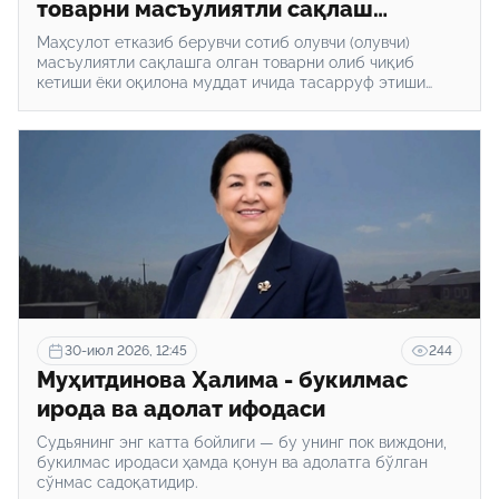
товарни масъулиятли сақлаш
тартиби қандай?
Маҳсулот етказиб берувчи сотиб олувчи (олувчи)
масъулиятли сақлашга олган товарни олиб чиқиб
кетиши ёки оқилона муддат ичида тасарруф этиши
шарт.
30-июл 2026, 12:45
244
Муҳитдинова Ҳалима - букилмас
ирода ва адолат ифодаси
Судьянинг энг катта бойлиги — бу унинг пок виждони,
букилмас иродаси ҳамда қонун ва адолатга бўлган
сўнмас садоқатидир.