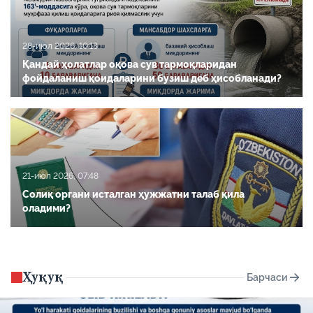
28-июл 2026, 10:13
Қандай ҳолатлар оқова сув тармоқларидан
фойдаланиш қоидаларини бузиш деб ҳисобланади?
21-июл 2026, 07:48
Солиқ органи исталган ҳужжатни талаб қила
оладими?
Ҳуқуқ
Барчаси