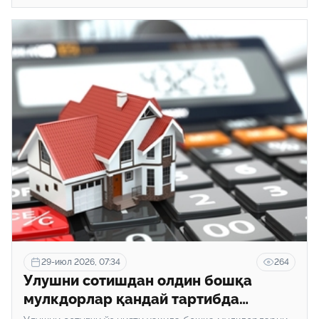
29-июл 2026, 07:34
264
Улушни сотишдан олдин бошқа
мулкдорлар қандай тартибда
хабардор қилинади?