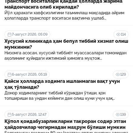
Транспорт воситалари қандай ҳолларда жарима
майдончасига олиб кирилади?
Йўл ҳаракати хавфсизлигини таъминлаш мақсадида айрим
ҳолатларда транспорт воситаси вақтинча ушлаб
турилиб, махсус сақлаш жойи — жарима майдончасига
жойлаштирилади.
7-август 2026, 05:09
114
Хусусий клиникада ҳам бепул тиббий хизмат олиш
мумкинми?
Низомга асосан, хусусий тиббиёт муассасалари томонидан
аҳолининг қуйидаги ижтимоий ҳимояга муҳтож
қатламларига бепул тиббий хизматлар кўрсатилади.
6-август 2026, 05:19
129
Қайси ҳолларда ходимга ишланмаган вақт учун
ҳақ тўланади?
Донор ходимларнинг тиббий кўрикдан ўтиши, қон
топшириши ва ундан кейинги дам олиш куни учун ҳақ
тўланади.
5-август 2026, 12:47
139
Қўпол қоидабузарликларни такроран содир этган
ҳайдовчилар чегирмадан маҳрум бўлиши мумкин