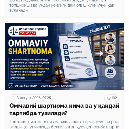
топшириши ва ундан кейинги дам олиш куни учун ҳақ
тўланади.
3-август 2026, 07:25
192
Оммавий шартнома нима ва у қандай
тартибда тузилади?
Ташкилотнинг асоссиз равишда шартнома тузишни рад
этиши қонунчиликда белгиланган ҳуқуқий оқибатларни