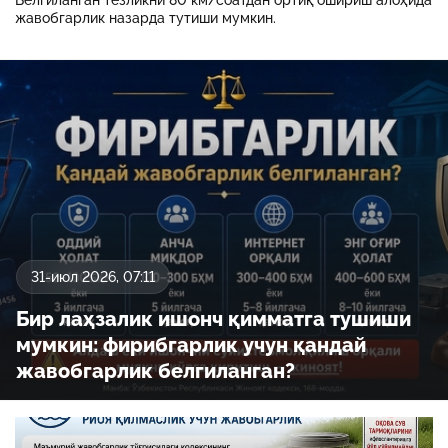
Белгиланган тезликни 80 км/соатдан ортиқ ошириш алоҳида
жавобгарлик назарда тутиши мумкин.
31-июл 2026, 07:11
Бир лаҳзалик ишонч қимматга тушиши
мумкин: фирибгарлик учун қандай
жавобгарлик белгиланган?