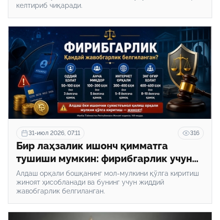
келтириб чиқаради.
31-июл 2026, 07:11
316
Бир лаҳзалик ишонч қимматга
тушиши мумкин: фирибгарлик учун
қандай жавобгарлик белгиланган?
Алдаш орқали бошқанинг мол-мулкини қўлга киритиш
жиноят ҳисобланади ва бунинг учун жиддий
жавобгарлик белгиланган.