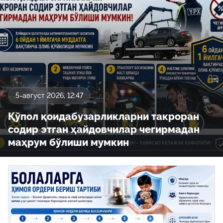
5-август 2026, 12:47
Қўпол қоидабузарликларни такроран
содир этган ҳайдовчилар чегирмадан
маҳрум бўлиши мумкин