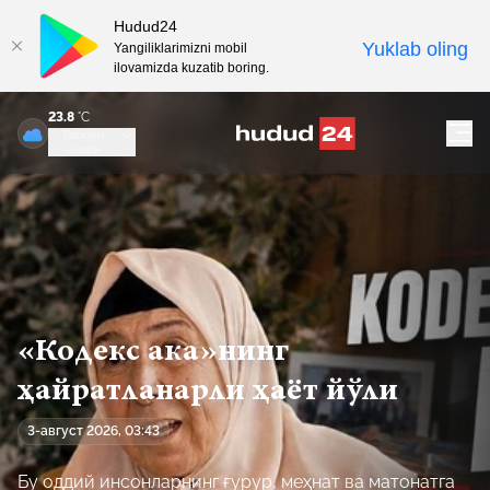
Hudud24
Yuklab oling
Yangiliklarimizni mobil
ilovamizda kuzatib boring.
23.8
°C
Тошкент
шаҳри
«Кодекс ака»нинг
ҳайратланарли ҳаёт йўли
3-август 2026, 03:43
Бу оддий инсонларнинг ғурур, меҳнат ва матонатга