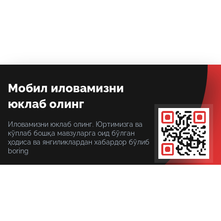
Энг муҳими — мунтазам ҳаракат қилишдир.
Мобил иловамизни
юклаб олинг
Иловамизни юклаб олинг. Юртимизга ва
кўплаб бошқа мавзуларга оид бўлган
ҳодиса ва янгиликлардан хабардор бўлиб
boring