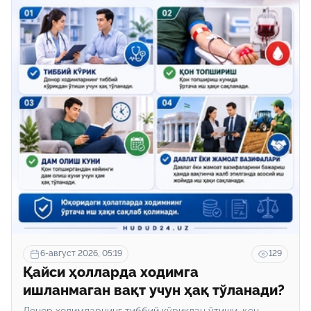
6-август 2026, 05:19
129
Қайси ҳолларда ходимга
ишланмаган вақт учун ҳақ тўланади?
Донор ходимларнинг тиббий кўрикдан ўтиши, қон