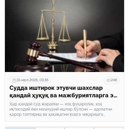
31-июл 2026, 03:36
248
Судда иштирок этувчи шахслар
қандай ҳуқуқ ва мажбуриятларга эга
бўлишади?
Ҳар қандай суд жараёни — хоҳ фуқаролик, хоҳ
иқтисодий ёки маъмурий ишлар бўлсин — адолатни
қарор топтириш ва ҳақиқатни юзага чиқаришга
қаратилган мураккаб юридик механизмдир.