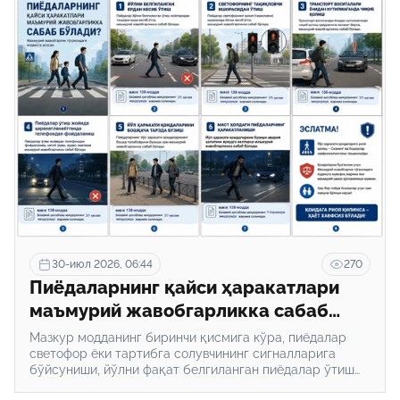
30-июл 2026, 06:44
270
Пиёдаларнинг қайси ҳаракатлари
маъмурий жавобгарликка сабаб
бўлади?
Мазкур модданинг биринчи қисмига кўра, пиёдалар
светофор ёки тартибга солувчининг сигналларига
бўйсуниши, йўлни фақат белгиланган пиёдалар ўтиш
жойларидан кесиб ўтиши шартлиги белгиланган.