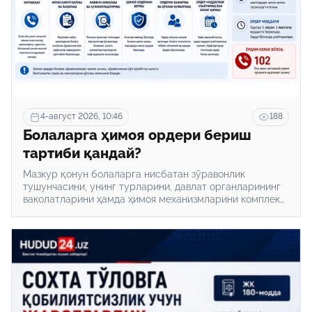
4-август 2026, 10:46
188
Болаларга ҳимоя ордери бериш
тартиби қандай?
Мазкур қонун болаларга нисбатан зўравонлик
тушунчасини, унинг турларини, давлат органларининг
ваколатларини ҳамда ҳимоя механизмларини комплекс
тартибга солди.