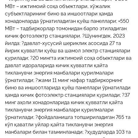
МВт – ижтимоий соҳа объектлари, хўжалик
субъектларининг бино ва иншоотлари ҳамда
хонадонларда ўрнатиладиган қуёш панеллари; ▫️550
МВт – тадбиркорлар томонидан барпо этиладиган
кичик фотоэлектр станциялари. ?Шунингдек, 2023
йилда: ?давлат-хусусий шериклик асосида 27 та
йирик қувватли қуёш ва шамол электр станциялари
қурилади; ?20 мингта ижтимоий соҳа объектлари ва
давлат идораларида кичик қувватли қайта
тикланувчи энергия манбалари қурилмалари
ўрнатилади; ?жами 11 минг нафар тадбиркорнинг
бино ва иншоотларида қуёш панеллари ўрнатилади
ҳамда кичик фотоэлектр станциялари қурилади; ?37
минг аҳоли хонадонларида кичик қувватли қайта
тикланувчи энергия манбалари қурилмалари
ўрнатилади; ?фойдаланишга топшириладиган 765 та
кўп қаватли уйлар қайта тикланувчи энергия
манбалари билан таъминланади; ?ҳудудларда 103 та