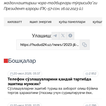
жадаллаштириш чора-тадбирлари тўғрисида”ги
Президент қарори (ПҚ–57-сон, 16.02.2023 й.).
киловатт
яшил энергия
қуёш панеллари
қуёшли 
Улашиш:
https://hudud24.uz/news/2023-jil-1-apreldan-kuyoshli-honadon-dasturi-amalga-oshiriladi
Бошқалар
20-июл 2026, 05:37
2 852
Телефон сўзлашувларини қандай тартибда
эшитиш мумкин?
Сўзлашувларни эшитиб туриш ва ахборот олиш бўйича
тергов ҳаракатини ўтказиш учун суриштирувчи ёки
терговчи тегишли илтимоснома киритади.
20-июл 2026, 10:25
2 286