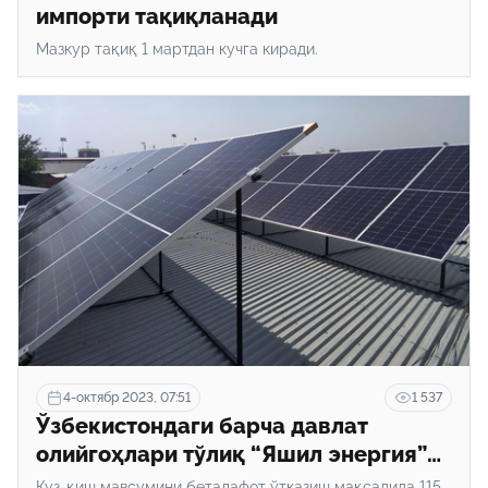
импорти тақиқланади
Мазкур тақиқ 1 мартдан кучга киради.
4-октябр 2023, 07:51
1 537
Ўзбекистондаги барча давлат
олийгоҳлари тўлиқ “Яшил энергия”
ахборот тизимига киритилди
Куз-қиш мавсумини беталафот ўтказиш мақсадида 115