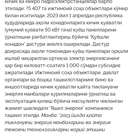
кичик ва микро гидроэлектрстанциялар барпо
этилади; ?5 407 та ижтимоий соҳа объектлари кўмир
билан иситилади. 2023 йил 1 апрелдан республика
ҳудудларида аҳоли хонадонларига кичик қувватли
(умумий қуввати 50 кВт гача) қуёш панелларини
ўрнатишни рағбатлантириш бўйича “Қуёшли
хонадон” дастури амалга оширилади. Дастур
доирасида аҳоли томонидан қуёш панеллари орқали
ишлаб чиқарилган ортиқча электр энергиясининг
ҳар бир киловатт-соатига 1 000 сўмдан субсидия
ажратилади. Ижтимоий соҳа объектлари, давлат
органлари ва бошқа ташкилотларнинг бино ва
иншоотларида кичик қувватли қайта тикланувчи
энергия манбалари қурилмаларини ўрнатиш ва
эксплуатация қилиш бўйича масъулияти чекланган
жамият шаклидаги “Яшил энергия” компанияси
ташкил этилди.
Манба: “2023 йилда қайта
тикланувчи энергия манбаларини ва энергия
тежовчи технологияларни жорий этишни