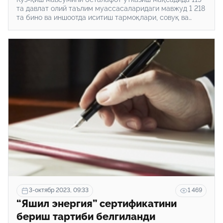
та давлат олий таълим муассасаларидаги мавжуд 1 218
та бино ва иншоотда иситиш тармоқлари, совуқ ва
иссиқ сув тизими таъмирланган.
3-октябр 2023, 09:33
1 469
“Яшил энергия” сертификатини
бериш тартиби белгиланди