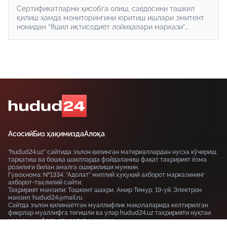
Сертификатларни ҳисобга олиш, савдосини ташкил
қилиш ҳамда мониторингини юритиш ишлари эмитент
номидан “Яшил иқтисодиёт лойиҳалари маркази”
лойиҳа офиси томонидан амалга оширилади.
Асосий
Биз ҳақимизда
Алоқа
“hudud24.uz” сайтида эълон қилинган материаллардан нусха кўчириш,
тарқатиш ва бошқа шаклларда фойдаланиш фақат таҳририят ёзма
розилиги билан амалга оширилиши мумкин.
Гувоҳнома: №1334. “Адолат” миллий ҳуқуқий ахборот марказининг
ахборот-таҳлилий сайти.
Таҳририят манзили: Тошкент шаҳри, Амир Темур, 19-уй. Электрон
манзил: hudud24@mail.ru.
Сайтда эълон қилинаётган муаллифлик мақолаларида келтирилган
фикрлар муаллифга тегишли ва улар hudud24.uz таҳририяти нуқтаи
назарини ифода этмаслиги мумкин.