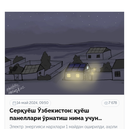
14-май 2024, 09:50
7 678
Серқуёш Ўзбекистон: қуёш
панеллари ўрнатиш нима учун
фойдали? Қонунчиликдаги имтиёзлар
Электр энергияси нархлари 1 майдан оширилди, аҳоли