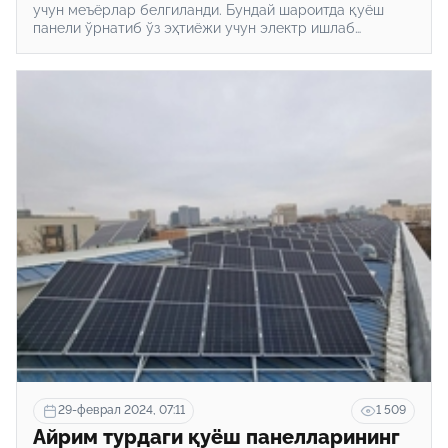
учун меъёрлар белгиланди. Бундай шароитда қуёш
панели ўрнатиб ўз эҳтиёжи учун электр ишлаб
чиқариш ҳар томонлама қулай бўлиб бормоқда. Қуёш
панели сотиб олиш учун эса қонунчиликда бир қатор
имтиёзлар белгиланган. Hudud24.uz қуйида шулар
ҳақида батафсил маълумот беради.
29-феврал 2024, 07:11
1 509
Айрим турдаги қуёш панелларининг