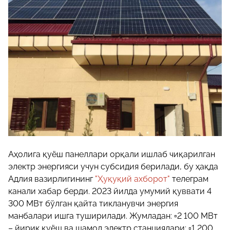
Аҳолига қуёш панеллари орқали ишлаб чиқарилган
электр энергияси учун субсидия берилади, бу ҳақда
Адлия вазирлигининг
"Ҳуқуқий ахборот"
телеграм
канали хабар берди. 2023 йилда умумий қуввати 4
300 МВт бўлган қайта тикланувчи энергия
манбалари ишга туширилади. Жумладан: ▫️2 100 МВт
– йирик қуёш ва шамол электр станциялари; ▫️1 200