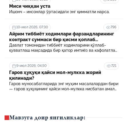
Миси чиққан уста
Ишонч – инсонлар ўртасидаги энг қимматли нарса.
10-июл 2026, 07:30
796
Айрим тиббиёт ходимлари фарзандларининг
контракт суммаси бир қисми қоплаб
берилади
Давлат томонидан тиббиёт ходимларини қўллаб-
қувватлаш мақсадида бир қатор имтиёз ва кафолатлар
белгиланган. Шулардан бири айрим тиббиёт
ходимлари фарзандларининг олий таълим
муассасасида ўқиш учун тўланадиган контракт
9-июл 2026, 04:50
721
маблағининг бир қисмини қоплаб бериш тартибидир
Гаров ҳуқуқи қайси мол-мулкка жорий
қилинади?
Гаров муносабатларида энг муҳим масалалардан бири
— гаров ҳуқуқининг қайси мол-мулкка нисбатан амал
қилиши ҳисобланади.
Мавзуга доир янгиликлар: