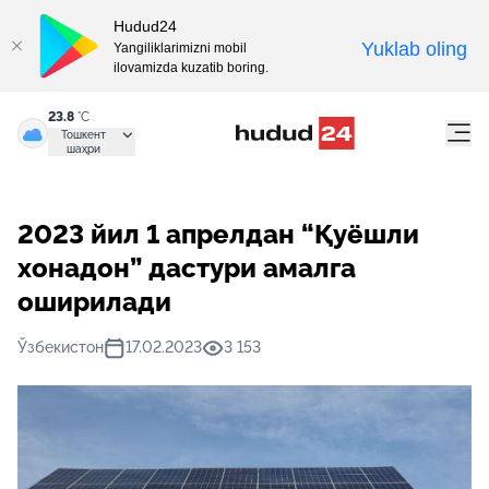
Hudud24
Yuklab oling
Yangiliklarimizni mobil
ilovamizda kuzatib boring.
23.8
°C
Тошкент
шаҳри
2023 йил 1 апрелдан “Қуёшли
хонадон” дастури амалга
оширилади
Ўзбекистон
17.02.2023
3 153