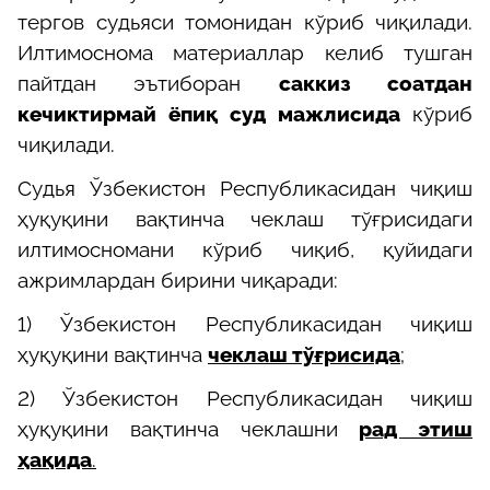
тергов судьяси томонидан кўриб чиқилади.
Илтимоснома материаллар келиб тушган
пайтдан эътиборан
саккиз соатдан
кечиктирмай
ёпиқ суд
мажлисида
кўриб
чиқилади.
Судья Ўзбекистон Республикасидан чиқиш
ҳуқуқини вақтинча чеклаш тўғрисидаги
илтимосномани кўриб чиқиб, қуйидаги
ажримлардан бирини чиқаради:
1) Ўзбекистон Республикасидан чиқиш
ҳуқуқини вақтинча
чеклаш тўғрисида
;
2) Ўзбекистон Республикасидан чиқиш
ҳуқуқини вақтинча чеклашни
рад этиш
ҳақида
.