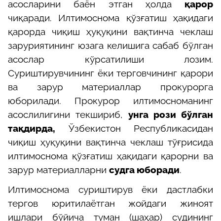
асосларини баён этган ҳолда
қарор
чиқаради. Илтимоснома қўзғатиш ҳақидаги
қарорда чиқиш ҳуқуқини вақтинча чеклаш
заруриятининг юзага келишига сабаб бўлган
асослар кўрсатилиши лозим.
Суриштирувчининг ёки терговчининг қарори
ва зарур материаллар прокурорга
юборилади. Прокурор илтимосноманинг
асослилигини текшириб,
унга рози бўлган
тақдирда,
Ўзбекистон Республикасидан
чиқиш ҳуқуқини вақтинча чеклаш тўғрисида
илтимоснома қўзғатиш ҳақидаги қарорни ва
зарур материалларни
судга юборади
.
Илтимоснома суриштирув ёки дастлабки
тергов юритилаётган жойдаги жиноят
ишлари бўйича туман (шаҳар) судининг