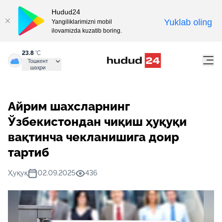
Hudud24
Yuklab oling
Yangiliklarimizni mobil
ilovamizda kuzatib boring.
23.8
°C
Тошкент
шаҳри
Айрим шахсларнинг
Ўзбекистондан чиқиш ҳуқуқи
вақтинча чекланишига доир
тартиб
Ҳуқуқ
02.09.2025
436