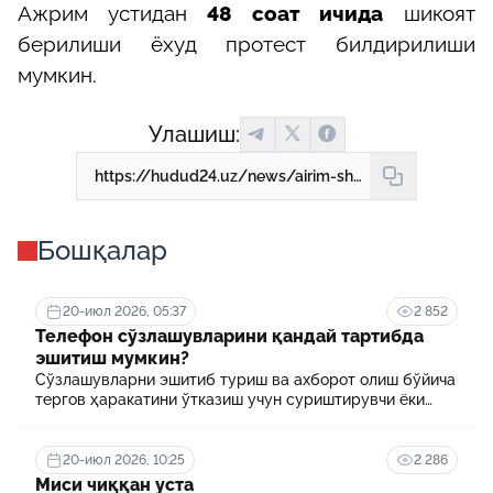
Ажрим устидан
48 соат ичида
шикоят
берилиши ёхуд протест билдирилиши
мумкин.
Улашиш:
https://hudud24.uz/news/airim-shakhslarning-uzbekistondan-chikish-khukuki-vaktincha-cheklanishiga-doir-tartib
Бошқалар
20-июл 2026, 05:37
2 852
Телефон сўзлашувларини қандай тартибда
эшитиш мумкин?
Сўзлашувларни эшитиб туриш ва ахборот олиш бўйича
тергов ҳаракатини ўтказиш учун суриштирувчи ёки
терговчи тегишли илтимоснома киритади.
20-июл 2026, 10:25
2 286
Миси чиққан уста