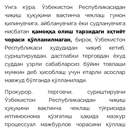
Унга кўра, Ўзбекистон Республикасидан
чиқиш ҳуқуқини вақтинча чеклаш гумон
қилинувчига, айбланувчига ёки судланувчига
нисбатан
қамоққа олиш тарзидаги эҳтиёт
чораси қўлланилмаган,
бироқ Ўзбекистон
Республикаси ҳудудидан чиқиб кетиб,
суриштирувдан, дастлабки терговдан ёхуд
суддан узрли сабабларсиз бўйин товлаши
мумкин деб ҳисоблаш учун етарли асослар
мавжуд бўлганда қўлланилади.
Прокурор, терговчи, суриштирувчи
Ўзбекистон Республикасидан чиқиш
ҳуқуқини вақтинча чеклаш тўғрисида
илтимоснома қўзғатиш ҳақида мазкур
процессуал мажбурлов чорасини қўллаш