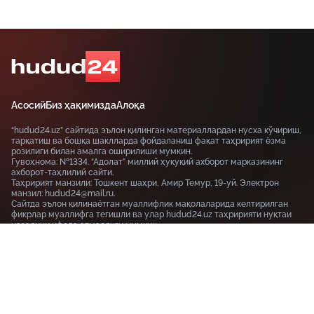
Асосий
Биз ҳақимизда
Алоқа
“hudud24.uz” сайтида эълон қилинган материаллардан нусха кўчириш,
тарқатиш ва бошқа шаклларда фойдаланиш фақат таҳририят ёзма
розилиги билан амалга оширилиши мумкин.
Гувоҳнома: №1334. “Адолат” миллий ҳуқуқий ахборот марказининг
ахборот-таҳлилий сайти.
Таҳририят манзили: Тошкент шаҳри, Амир Темур, 19-уй. Электрон
манзил: hudud24@mail.ru.
Сайтда эълон қилинаётган муаллифлик мақолаларида келтирилган
фикрлар муаллифга тегишли ва улар hudud24.uz таҳририяти нуқтаи
назарини ифода этмаслиги мумкин.
Тошкент шаҳри, 19-уй Амир Темур шоҳкўчаси, Tashkent
100115
+99855-510-47-87