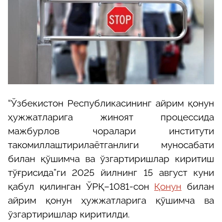
“
Ўзбекистон
Республикасининг
айрим
қонун
ҳужжатларига
жиноят
процессида
мажбурлов
чоралари
институти
такомиллаштирилаётганлиги
муносабати
билан
қўшимча
ва
ўзгартиришлар
киритиш
тўғрисида
”ги 2025 йилнинг 15 август куни
қабул қилинган ЎРҚ–1081-сон
Қонун
билан
айрим қонун ҳужжатларига қўшимча ва
ўзгартиришлар киритилди.