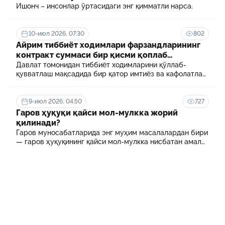
Ишонч – инсонлар ўртасидаги энг қимматли нарса.
10-июл 2026, 07:30
802
Айрим тиббиёт ходимлари фарзандларининг
контракт суммаси бир қисми қоплаб
берилади
Давлат томонидан тиббиёт ходимларини қўллаб-
қувватлаш мақсадида бир қатор имтиёз ва кафолатлар
белгиланган. Шулардан бири айрим тиббиёт
ходимлари фарзандларининг олий таълим
муассасасида ўқиш учун тўланадиган контракт
9-июл 2026, 04:50
727
маблағининг бир қисмини қоплаб бериш тартибидир
Гаров ҳуқуқи қайси мол-мулкка жорий
қилинади?
Гаров муносабатларида энг муҳим масалалардан бири
— гаров ҳуқуқининг қайси мол-мулкка нисбатан амал
қилиши ҳисобланади.