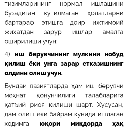
тизимларининг нормал ишлашини
бузадиган кутилмаган ҳолатларни
бартараф этишга доир ижтимоий
жиҳатдан зарур ишлар амалга
оширилиши учун;
4)
иш берувчининг мулкини нобуд
қилиш ёки унга зарар етказишнинг
олдини олиш учун.
Бундай вазиятларда ҳам иш берувчи
меҳнат қонунчилиги талабларига
қатъий риоя қилиши шарт. Хусусан,
дам олиш ёки байрам кунида ишлаган
ходимга
юқори миқдорда ҳақ