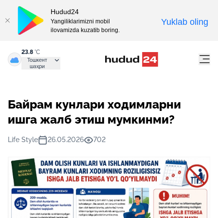
Hudud24
Yuklab oling
Yangiliklarimizni mobil
ilovamizda kuzatib boring.
23.8
°C
Тошкент
шаҳри
Байрам кунлари ходимларни
ишга жалб этиш мумкинми?
Life Style
26.05.2026
702