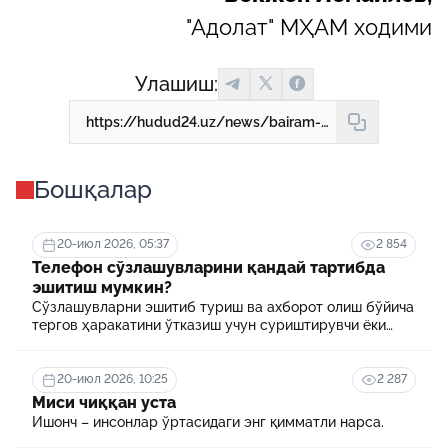
"Адолат" МҲАМ ходими
Улашиш:
https://hudud24.uz/news/bairam-kunlari-khodimlarni-ishga-zhalb-etish-mumkinmi
Бошқалар
20-июл 2026, 05:37
2 854
Телефон сўзлашувларини қандай тартибда
эшитиш мумкин?
Сўзлашувларни эшитиб туриш ва ахборот олиш бўйича
тергов ҳаракатини ўтказиш учун суриштирувчи ёки
терговчи тегишли илтимоснома киритади.
20-июл 2026, 10:25
2 287
Миси чиққан уста
Ишонч – инсонлар ўртасидаги энг қимматли нарса.