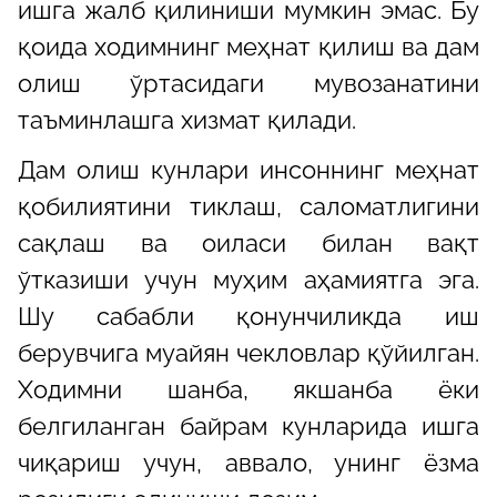
ишга жалб қилиниши мумкин эмас. Бу
қоида ходимнинг меҳнат қилиш ва дам
олиш ўртасидаги мувозанатини
таъминлашга хизмат қилади.
Дам олиш кунлари инсоннинг меҳнат
қобилиятини тиклаш, саломатлигини
сақлаш ва оиласи билан вақт
ўтказиши учун муҳим аҳамиятга эга.
Шу сабабли қонунчиликда иш
берувчига муайян чекловлар қўйилган.
Ходимни шанба, якшанба ёки
белгиланган байрам кунларида ишга
чиқариш учун, аввало, унинг ёзма