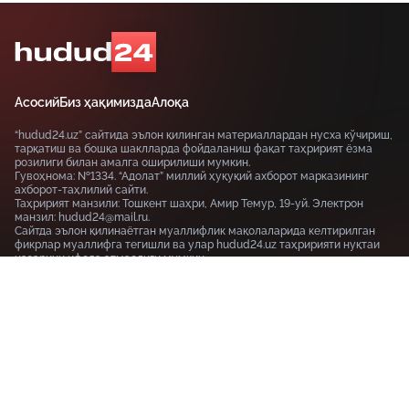
Асосий
Биз ҳақимизда
Алоқа
“hudud24.uz” сайтида эълон қилинган материаллардан нусха кўчириш,
тарқатиш ва бошқа шаклларда фойдаланиш фақат таҳририят ёзма
розилиги билан амалга оширилиши мумкин.
Гувоҳнома: №1334. “Адолат” миллий ҳуқуқий ахборот марказининг
ахборот-таҳлилий сайти.
Таҳририят манзили: Тошкент шаҳри, Амир Темур, 19-уй. Электрон
манзил: hudud24@mail.ru.
Сайтда эълон қилинаётган муаллифлик мақолаларида келтирилган
фикрлар муаллифга тегишли ва улар hudud24.uz таҳририяти нуқтаи
назарини ифода этмаслиги мумкин.
Тошкент шаҳри, 19-уй Амир Темур шоҳкўчаси, Tashkent
100115
+99855-510-47-87
Фойдаланиш шартлари
Махфийлик сиёсати
© HUDUD24.UZ 2019-2026 Барча ҳуқуқлар ҳимояланган
18+