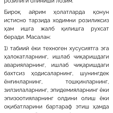
розилиги олиниши лозим.
Бироқ айрим ҳолатларда қонун
истисно тарзида ходимни розиликсиз
ҳам ишга жалб қилишга рухсат
беради. Масалан:
1) табиий ёки техноген хусусиятга эга
ҳалокатларнинг, ишлаб чиқаришдаги
аварияларнинг, ишлаб чиқаришдаги
бахтсиз ҳодисаларнинг, шунингдек
ёнғинларнинг, тошқинларнинг,
зилзилаларнинг, эпидемияларнинг ёки
эпизоотияларнинг олдини олиш ёки
оқибатларини бартараф этиш ҳамда