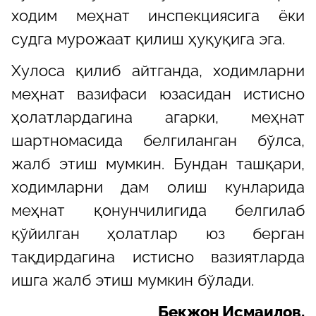
ходим меҳнат инспекциясига ёки
судга мурожаат қилиш ҳуқуқига эга.
Хулоса қилиб айтганда, ходимларни
меҳнат вазифаси юзасидан истисно
ҳолатлардагина агарки, меҳнат
шартномасида белгиланган бўлса,
жалб этиш мумкин. Бундан ташқари,
ходимларни дам олиш кунларида
меҳнат қонунчилигида белгилаб
қўйилган ҳолатлар юз берган
тақдирдагина истисно вазиятларда
ишга жалб этиш мумкин бўлади.
Бекжон Исмаилов,