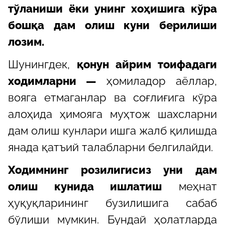
тўланиши ёки унинг хоҳишига кўра
бошқа дам олиш куни берилиши
лозим.
Шунингдек,
қонун айрим тоифадаги
ходимларни —
ҳомиладор аёллар,
вояга етмаганлар ва соғлиғига кўра
алоҳида ҳимояга муҳтож шахсларни
дам олиш кунлари ишга жалб қилишда
янада қатъий талабларни белгилайди.
Ходимнинг розилигисиз уни дам
олиш кунида ишлатиш
меҳнат
ҳуқуқларининг бузилишига сабаб
бўлиши мумкин. Бундай ҳолатларда