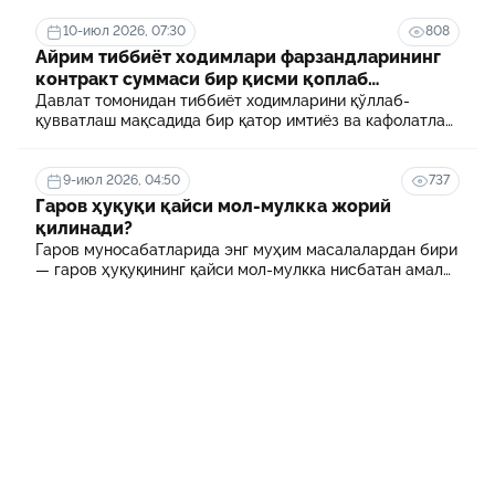
10-июл 2026, 07:30
808
Айрим тиббиёт ходимлари фарзандларининг
контракт суммаси бир қисми қоплаб
берилади
Давлат томонидан тиббиёт ходимларини қўллаб-
қувватлаш мақсадида бир қатор имтиёз ва кафолатлар
белгиланган. Шулардан бири айрим тиббиёт
ходимлари фарзандларининг олий таълим
муассасасида ўқиш учун тўланадиган контракт
9-июл 2026, 04:50
737
маблағининг бир қисмини қоплаб бериш тартибидир
Гаров ҳуқуқи қайси мол-мулкка жорий
қилинади?
Гаров муносабатларида энг муҳим масалалардан бири
— гаров ҳуқуқининг қайси мол-мулкка нисбатан амал
қилиши ҳисобланади.