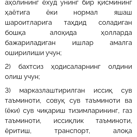
аҳолининг ёхуд унинг бир қисмининг
ҳаётига ёки нормал яшаш
шароитларига таҳдид соладиган
бошқа алоҳида ҳолларда
бажариладиган ишлар амалга
оширилиши учун;
2) бахтсиз ҳодисаларнинг олдини
олиш учун;
3) марказлаштирилган иссиқ сув
таъминоти, совуқ сув таъминоти ва
(ёки) сув чиқариш тизимларининг, газ
таъминоти, иссиқлик таъминоти,
ёритиш, транспорт, алоқа