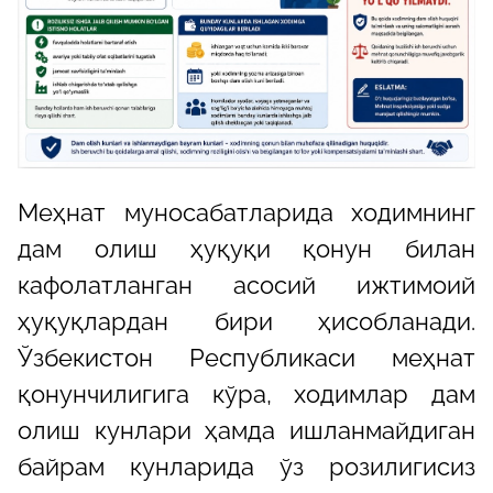
Меҳнат муносабатларида ходимнинг
дам олиш ҳуқуқи қонун билан
кафолатланган асосий ижтимоий
ҳуқуқлардан бири ҳисобланади.
Ўзбекистон Республикаси меҳнат
қонунчилигига кўра, ходимлар дам
олиш кунлари ҳамда ишланмайдиган
байрам кунларида ўз розилигисиз