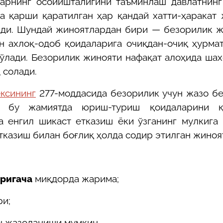
арнинг осойишталигини таъминлаш давлатнинг
а қарши қаратилган ҳар қандай хатти-ҳаракат
ади. Шундай жиноятлардан бири — безорилик 
ан ахлоқ-одоб қоидаларига очиқдан-очиқ ҳурма
ўлади. Безорилик жинояти нафақат алоҳида шах
 солади.
ксининг
277-моддасида безорилик учун жазо б
бу жамиятда юриш-туриш қоидаларини қ
а енгил шикаст етказиш ёки ўзганинг мулкига
тказиш билан боғлиқ ҳолда содир этилган жиноя
аригача
миқдорда жарима;
и;
н жазоланиши мумкин.