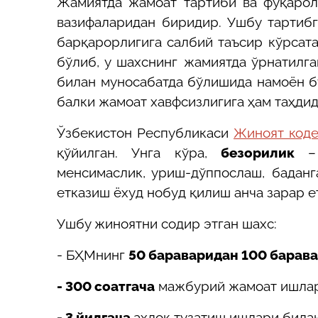
Жамиятда жамоат тартиби ва фуқарол
вазифаларидан биридир. Ушбу тартибг
барқарорлигига салбий таъсир кўрсат
бўлиб, у шахснинг жамиятда ўрнатилг
билан муносабатда бўлишида намоён б
балки жамоат хавфсизлигига ҳам таҳдид
Ўзбекистон Республикаси
Жиноят коде
қўйилган. Унга кўра,
безорилик
– 
менсимаслик, уриш-дўппослаш, баданг
етказиш ёхуд нобуд қилиш анча зарар е
Ушбу жиноятни содир этган шахс:
- БҲМнинг
50 бараваридан 100 барав
- 300 соатгача
мажбурий жамоат ишлар
- 3 йилгача
ахлоқ тузатиш ишлари била