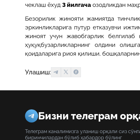
чеклаш ёхуд
3
йилгача
озодликдан маҳр
Б
езорилик жинояти жамиятда тинчлик
эркинликларига путур етказувчи ижти
жиноят учун жавобгарлик белгила
б 
ҳуқуқбузарликларнинг олдини олишг
қоидаларига риоя қилиши, бошқаларнин
Улашиш:
Бизни телеграм орқ
Телеграм каналимизга уланиш орқали сиз сўнг
биринчилардан бўлиб ҳабардор бўлинг