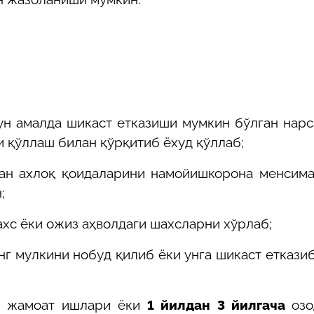
ун амалда шикаст етказиши мумкин бўлган нар
и қўллаш билан қўрқитиб ёхуд қўллаб;
ган ахлоқ қоидаларини намойишкорона менсим
;
ахс ёки ожиз аҳволдаги шахсларни хўрлаб;
нг мулкини нобуд қилиб ёки унга шикаст еткази
 жамоат ишлари ёки
1
йилдан
3
йилгача
озо