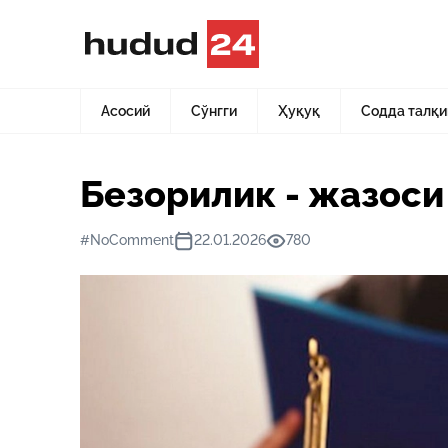
Асосий
Янгиликлар
Безорилик - жазоси муқаррар жи
Асосий
Сўнгги
Ҳуқуқ
Содда талқи
Безорилик - жазос
#NoComment
22.01.2026
780