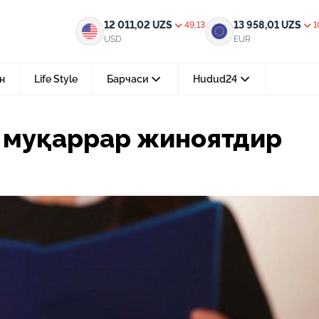
ноятдир
12 011,02
UZS
13 958,01
UZS
49,13
1
USD
EUR
н
Life Style
Барчаси
Hudud24
Тошкент ш.
и муқаррар жиноятдир
05-август 2026, 04:36
Мустақилликнинг 35 йили: бирл
тараққиёт ва фаровонлик сари
24-июл 2026, 11:10
Электрон обуна: ҳуқуқий ахбо
тез ва қулай йўл
15-июл 2026, 05:11
Ҳуқуқий билимларни интеракт
форматда ўрганиш имконияти