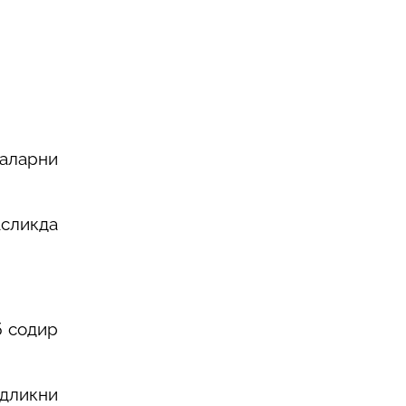
саларни
асликда
б содир
дликни