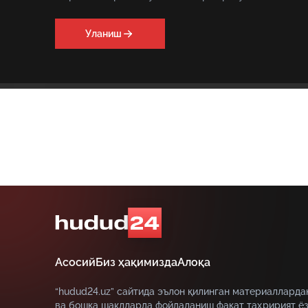
Уланиш
Асосий
Биз ҳақимизда
Алоқа
“hudud24.uz” сайтида эълон қилинган материалларда
ва бошқа шаклларда фойдаланиш фақат таҳририят ёз