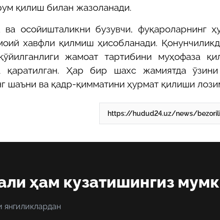
ум қилиш билан жазоланади.
 ва осойишталикни бузувчи, фуқароларнинг ҳ
моий хавфли қилмиш ҳисобланади. Қонунчилик
қўйилганлиги
жамоат тартибини муҳофаза қи
а қаратилган. Ҳар бир шахс жамиятда ўзини
г шаъни ва қадр-қимматини ҳурмат қилиши лози
али ҳам кузатишингиз мум
и янгиликлардан