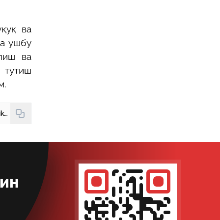
уқуқ ва
да ушбу
лиш ва
 тутиш
м.
https://hudud24.uz/news/bezorilik-zhazosi-mukarrar-zhinoiatdir
кин