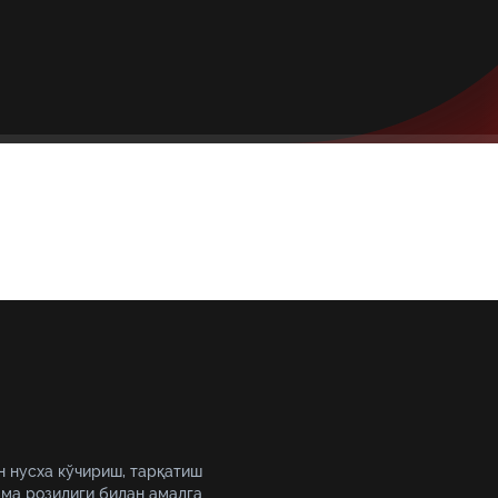
н нусха кўчириш, тарқатиш
ма розилиги билан амалга