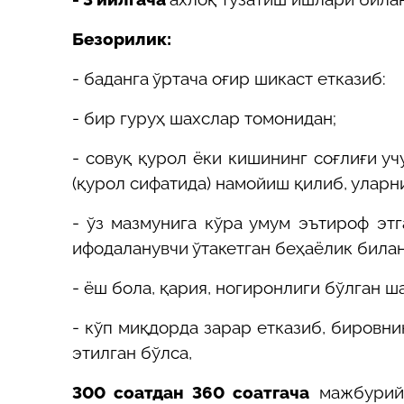
Безорилик:
-
баданга ўртача оғир шикаст етказиб:
-
бир гуруҳ шахслар томонидан;
-
совуқ қурол ёки кишининг соғлиғи уч
(қурол сифатида) намойиш қилиб, уларн
-
ўз мазмунига кўра умум эътироф эт
ифодаланувчи ўтакетган беҳаёлик билан
-
ёш бола, қария, ногиронлиги бўлган ш
-
кўп миқдорда зарар етказиб, бировни
этилган бўлса,
300
соатдан
360
соатгача
мажбурий