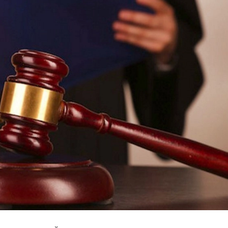
29-июн 2026, 10:29
Халқ билан очиқ мулоқот — ин
манфаатларига хизмат қилувч
давлат бошқарувининг муҳим 
25-июн 2026, 11:04
Электрон обуна: ҳуқуқий ахбо
тез ва қулай йўл
23-июн 2026, 10:05
Хусусий боғчада 5 ой ишлаб д
чиқиш мумкинми?