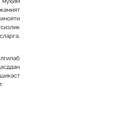
 муҳим
 жамият
жинояти
тсизлик
сларга,
елгилаб
асддан
 шикаст
т.