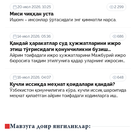
20-июл 2026, 10:25
2 299
Миси чиққан уста
Ишонч – инсонлар ўртасидаги энг қимматли нарса.
14-июл 2026, 05:36
686
Қандай ҳаракатлар суд ҳужжатларини ижро
этиш тўғрисидаги қонунчиликни бузиш
ҳисобланади? 5 муҳим факт
Айрим тоифадаги ижро ҳужжатларини Мажбурий ижро
бюросига тақдим этилгунига қадар уларнинг ижросини
таъминламаслик маъмурий ҳуқуқбузарлик
ҳисобланади.
16-июл 2026, 04:07
648
Кучли иссиқда меҳнат қоидалари қандай?
Ўзбекистон қонунчилигига кўра, кучли иссиқ шароитида
меҳнат қилаётган айрим тоифадаги ходимларга иш
куни давомида қўшимча танаффуслар берилиши
мумкин. Шунингдек, иш берувчилар дам олиш учун
қулай шароит яратиши ва зарур ҳолларда ходимларни
масофавий ишга ўтказиши мумкин.
Мавзуга доир янгиликлар: