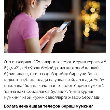
Ота оналардан: “Болаларга телефон бериш керакми ё
йўқми?” деб сўраш бефойда, чунки жавоб қандай
бўлишидан қатъи назар, барибир бир куни бола
гаджетни қўлига олади ва ундан фойдаланади. Ушбу
мақолада “болага қачондан телефон бериш мумкин”,
“қанча вақт фойдаланса бўлади?”, “нима кўриш
мумкин?” каби муҳим саволларга жавоб берилади.
Болага неча ёшдан телефон бериш мумкин?