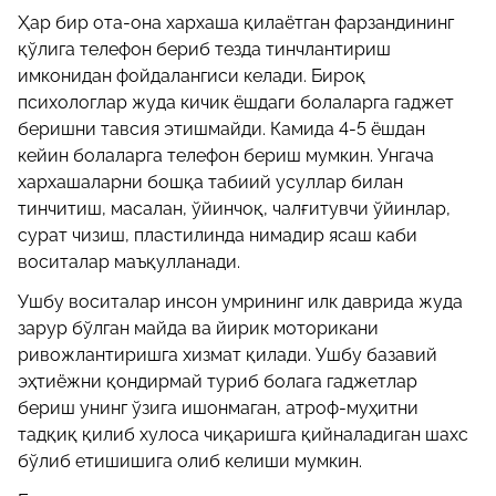
Ҳар бир ота-она хархаша қилаётган фарзандининг
қўлига телефон бериб тезда тинчлантириш
имконидан фойдалангиси келади. Бироқ
психологлар жуда кичик ёшдаги болаларга гаджет
беришни тавсия этишмайди. Камида 4-5 ёшдан
кейин болаларга телефон бериш мумкин. Унгача
хархашаларни бошқа табиий усуллар билан
тинчитиш, масалан, ўйинчоқ, чалғитувчи ўйинлар,
сурат чизиш, пластилинда нимадир ясаш каби
воситалар маъқулланади.
Ушбу воситалар инсон умрининг илк даврида жуда
зарур бўлган майда ва йирик моторикани
ривожлантиришга хизмат қилади. Ушбу базавий
эҳтиёжни қондирмай туриб болага гаджетлар
бериш унинг ўзига ишонмаган, атроф-муҳитни
тадқиқ қилиб хулоса чиқаришга қийналадиган шахс
бўлиб етишишига олиб келиши мумкин.