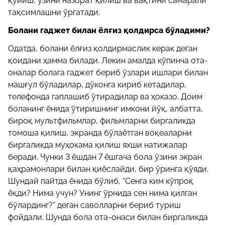
қўйиш, ўзини назорат қилиш ва вақтини самарали
тақсимлашни ўргатади.
Болани гаджет билан ёлғиз қолдирса бўладими?
Одатда, болани ёлғиз қолдирмаслик керак деган
қоидани ҳамма билади. Лекин амалда кўпинча ота-
оналар болага гаджет бериб ўзлари ишлари билан
машғул бўладилар, дўконга кириб кетадилар,
телефонда гаплашиб ўтирадилар ва ҳоказо. Доим
боланинг ёнида ўтиришнинг имкони йўқ, албатта,
бироқ мультфильмлар, фильмларни биргаликда
томоша қилиш, экранда бўлаётган воқеаларни
биргаликда муҳокама қилиш яхши натижалар
беради. Чунки 3 ёшдан 7 ёшгача бола ўзини экран
қаҳрамонлари билан қиёслайди, бир ўринга қўяди.
Шундай пайтда ёнида бўлиб, “Сенга ким кўпроқ
ёқди? Нима учун? Унинг ўрнида сен нима қилган
бўлардинг?” деган саволларни бериб туриш
фойдали. Шунда бола ота-онаси билан биргаликда