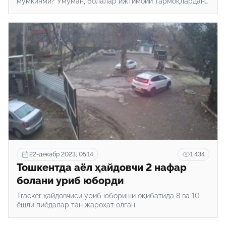
мумкинми? Умуман, болалар ижтимоий тармоқлардан
фойдаланиши мумкинми?
22-декабр 2023, 05:14
1 434
Тошкентда аёл ҳайдовчи 2 нафар
болани уриб юборди
Tracker ҳайдовчиси уриб юбориши оқибатида 8 ва 10
ёшли пиёдалар тан жароҳат олган.