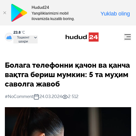
Hudud24
Yuklab oling
Yangiliklarimizni mobil
ilovamizda kuzatib boring.
23.8
°C
Тошкент
шаҳри
Болага телефонни қачон ва қанча
вақтга бериш мумкин: 5 та муҳим
саволга жавоб
#NoComment
24.03.2024
2 512