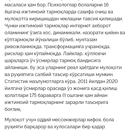
масаласи ҳам бор. Психологлар болаларни 16
ёшгача ижтимоий тармоқларда саҳифа очиш ва
мулоқотга киришишдан чеклашни тавсия қилишади.
Чунки ижтимоий тармоқлар интернет ахборот
оламининг ўзига хос, динамикали, назорати қийин ва
кўптармоқли йўналиши бўлиб, мунтазам
ривожланмоқда, трансформацияга учрамоқда,
рисклар ҳам кўпаймоқда. Лайклар, қўлловчи
шарҳларга ўч ўсмирлар тармоқ бандисига
айланиши, бу эса уларнинг реал ҳаётдаги мулоқоти
ва руҳиятига салбий таъсир кўрсатиши мумкин.
Статистик маълумотларга кўра, 2011 йилдан 2020
йилгача ўсмирлар орасида ўз жонига қасд қилиш
ҳолатлари 175 бараварга (!) ошгани ҳам айнан
ижтимоий тармоқларнинг зарарли таъсирига
боғлиқ.
Мулоқот учун оддий мессенжерлар кифоя, бола
руҳияти барқарор ва хулосалари бир қадар