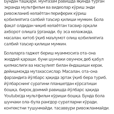
Бундан ташқари, мунтазам равишда яқинда турган
экранда мультфильм ва видеолар кўриш энди
ривожланиб келаётган периферик кўриш
қобилиятига салбий таъсир қилиши мумкин. Бола
фақат олдидан чиқиб келаётган тасвир орқали
ахборот олишга ўрганади, бу эса келажакда,
масалан, китоб ўқиб маълумот олиш қобилиятига
салбий таъсир қилиши мумкин.
Болаларга гаджет бериш муаммосига ота-она
жиддий қараши, буни шунчаки овунчоқ деб қабул
қилмаслиги ва масъулият билан ёндашиши керак,
дейишмоқда мутахассислар. Масалан, ота-она
фарзандига йўлбарс ҳақида эртак ўқиб бера туриб,
йўлбарснинг суратини планшетдан кўрсатиши
бошқа, бироқ доимий равишда йўлбарс ҳақида
Youtube’да мультфильм кўриши бошқа. Бунда бола
шунчаки ола-була рангдор суратларни кўради,
контекстни тушунмайди, тасаввури ривожланмайди.