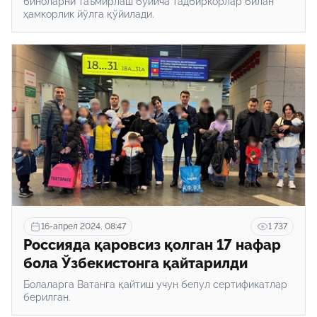
биноларни таъмирлаш бўйича тадбиркорлар билан
ҳамкорлик йўлга қўйилади.
16-апрел 2024, 08:47
1 737
Россияда қаровсиз қолган 17 нафар
бола Ўзбекистонга қайтарилди
Болаларга Ватанга қайтиш учун бепул сертификатлар
берилган.