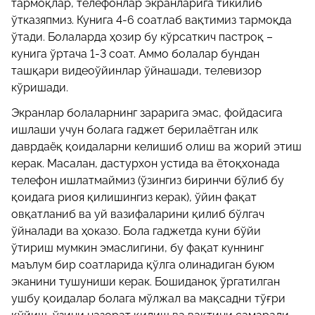
тармоқлар, телефонлар экранларига тикилиб
ўтказяпмиз. Кунига 4-6 соатлаб вақтимиз тармоқда
ўтади. Болаларда ҳозир бу кўрсаткич пастроқ –
кунига ўртача 1-3 соат. Аммо болалар бундан
ташқари видеоўйинлар ўйнашади, телевизор
кўришади.
Экранлар болаларнинг зарарига эмас, фойдасига
ишлаши учун болага гаджет берилаётган илк
даврдаёқ қоидаларни келишиб олиш ва жорий этиш
керак. Масалан, дастурхон устида ва ётоқхонада
телефон ишлатмаймиз (ўзингиз биринчи бўлиб бу
қоидага риоя қилишингиз керак), ўйин фақат
овқатланиб ва уй вазифаларини қилиб бўлгач
ўйналади ва ҳоказо. Бола гаджетда куни бўйи
ўтириш мумкин эмаслигини, бу фақат куннинг
маълум бир соатларида қўлга олинадиган буюм
эканини тушуниши керак. Бошиданоқ ўргатилган
ушбу қоидалар болага мўлжал ва мақсадни тўғри