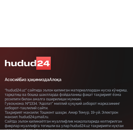
Асосий
Биз ҳақимизда
Алоқа
“hudud24.uz” сайтида эълон қилинган материаллардан нусха кўчириш,
тарқатиш ва бошқа шаклларда фойдаланиш фақат таҳририят ёзма
розилиги билан амалга оширилиши мумкин.
Гувоҳнома: №1334. “Адолат” миллий ҳуқуқий ахборот марказининг
ахборот-таҳлилий сайти.
Таҳририят манзили: Тошкент шаҳри, Амир Темур, 19-уй. Электрон
манзил: hudud24@mail.ru.
Сайтда эълон қилинаётган муаллифлик мақолаларида келтирилган
фикрлар муаллифга тегишли ва улар hudud24.uz таҳририяти нуқтаи
назарини ифода этмаслиги мумкин.