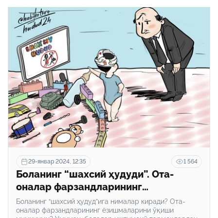
29-январ 2024, 12:35
1 564
Боланинг “шахсий ҳудуди”. Ота-
оналар фарзандларининг
ёзишмаларини ўқиши мумкинми?
Боланинг “шахсий ҳудуд”ига нималар киради? Ота-
оналар фарзандларининг ёзишмаларини ўқиши