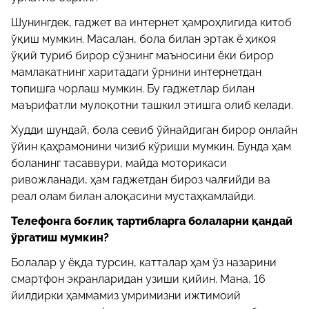
Шунингдек, гаджет ва интернет ҳамроҳлигида китоб
ўқиш мумкин. Масалан, бола билан эртак ё ҳикоя
ўқий туриб бирор сўзнинг маъносини ёки бирор
мамлакатнинг харитадаги ўрнини интернетдан
топишга чорлаш мумкин. Бу гаджетлар билан
маърифатли мулоқотни ташкил этишга олиб келади.
Худди шундай, бола севиб ўйнайдиган бирор онлайн
ўйин қаҳрамонини чизиб кўриши мумкин. Бунда ҳам
боланинг тасаввури, майда моторикаси
ривожланади, ҳам гаджетдан бироз чалғийди ва
реал олам билан алоқасини мустаҳкамлайди.
Телефонга боғлиқ тартибларга болаларни қандай
ўргатиш мумкин?
Болалар у ёқда турсин, катталар ҳам ўз назарини
смартфон экранларидан узиши қийин. Мана, 16
йилдирки ҳаммамиз умримизни ижтимоий