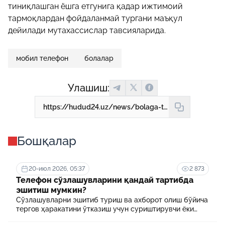
тиниқлашган ёшга етгунига қадар ижтимоий
тармоқлардан фойдаланмай тургани маъқул
дейилади мутахассислар тавсияларида.
мобил телефон
болалар
Улашиш:
https://hudud24.uz/news/bolaga-telefonni-kachon-va-kancha-vaktga-berish-mumkin-5-ta-mukhim-savolga-zhavob
Бошқалар
20-июл 2026, 05:37
2 873
Телефон сўзлашувларини қандай тартибда
эшитиш мумкин?
Сўзлашувларни эшитиб туриш ва ахборот олиш бўйича
тергов ҳаракатини ўтказиш учун суриштирувчи ёки
терговчи тегишли илтимоснома киритади.