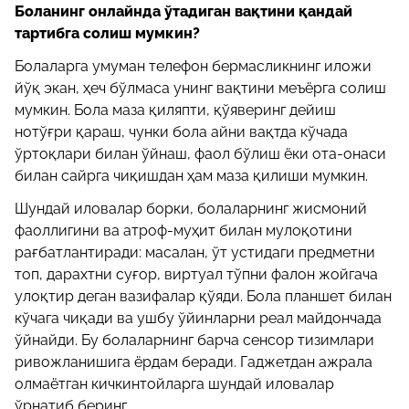
Боланинг онлайнда ўтадиган вақтини қандай
тартибга солиш мумкин?
Болаларга умуман телефон бермасликнинг иложи
йўқ экан, ҳеч бўлмаса унинг вақтини меъёрга солиш
мумкин. Бола маза қиляпти, қўяверинг дейиш
нотўғри қараш, чунки бола айни вақтда кўчада
ўртоқлари билан ўйнаш, фаол бўлиш ёки ота-онаси
билан сайрга чиқишдан ҳам маза қилиши мумкин.
Шундай иловалар борки, болаларнинг жисмоний
фаоллигини ва атроф-муҳит билан мулоқотини
рағбатлантиради: масалан, ўт устидаги предметни
топ, дарахтни суғор, виртуал тўпни фалон жойгача
улоқтир деган вазифалар қўяди. Бола планшет билан
кўчага чиқади ва ушбу ўйинларни реал майдончада
ўйнайди. Бу болаларнинг барча сенсор тизимлари
ривожланишига ёрдам беради. Гаджетдан ажрала
олмаётган кичкинтойларга шундай иловалар
ўрнатиб беринг.