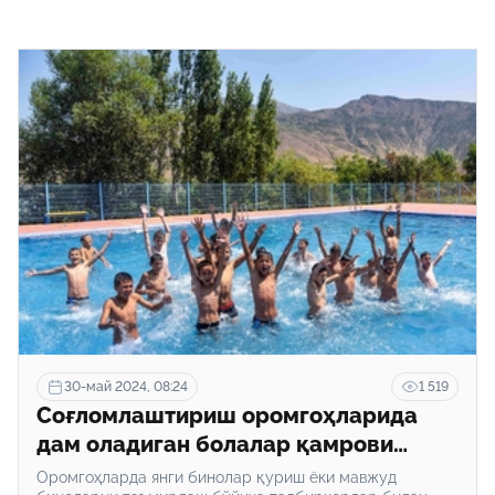
30-май 2024, 08:24
1 519
Соғломлаштириш оромгоҳларида
дам оладиган болалар қамрови
кенгайтирилади
Оромгоҳларда янги бинолар қуриш ёки мавжуд