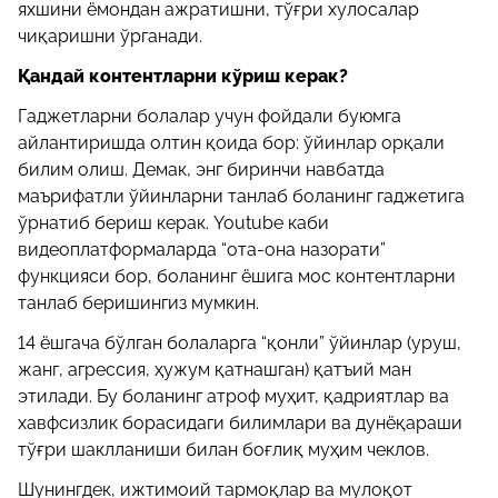
яхшини ёмондан ажратишни, тўғри хулосалар
чиқаришни ўрганади.
Қандай контентларни кўриш керак?
Гаджетларни болалар учун фойдали буюмга
айлантиришда олтин қоида бор: ўйинлар орқали
билим олиш. Демак, энг биринчи навбатда
маърифатли ўйинларни танлаб боланинг гаджетига
ўрнатиб бериш керак. Youtube каби
видеоплатформаларда “ота-она назорати”
функцияси бор, боланинг ёшига мос контентларни
танлаб беришингиз мумкин.
14 ёшгача бўлган болаларга “қонли” ўйинлар (уруш,
жанг, агрессия, ҳужум қатнашган) қатъий ман
этилади. Бу боланинг атроф муҳит, қадриятлар ва
хавфсизлик борасидаги билимлари ва дунёқараши
тўғри шаклланиши билан боғлиқ муҳим чеклов.
Шунингдек, ижтимоий тармоқлар ва мулоқот