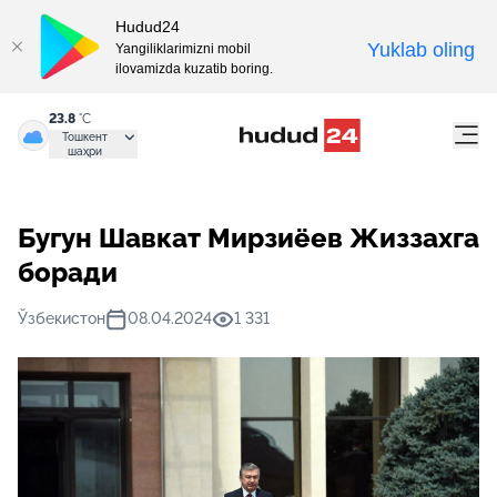
Hudud24
Yuklab oling
Yangiliklarimizni mobil
ilovamizda kuzatib boring.
23.8
°C
Тошкент
шаҳри
Бугун Шавкат Мирзиёев Жиззахга
боради
Ўзбекистон
08.04.2024
1 331