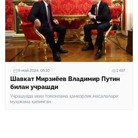
9-май 2024, 05:10
1 497
Шавкат Мирзиёев Владимир Путин
билан учрашди
Учрашувда икки томонлама ҳамкорлик масалалари
муҳокама қилинган.