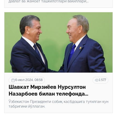
давлат ва жамоат ташкилотлари вакиллари,
нуронийлар, зиёлилар йиғилди.
6-июл 2024, 08:58
1 577
Шавкат Мирзиёев Нурсултон
Назарбоев билан телефонда
гаплашди
Ўзбекистон Президенти собиқ касбдошига туғилган кун
табригини йўллаган.