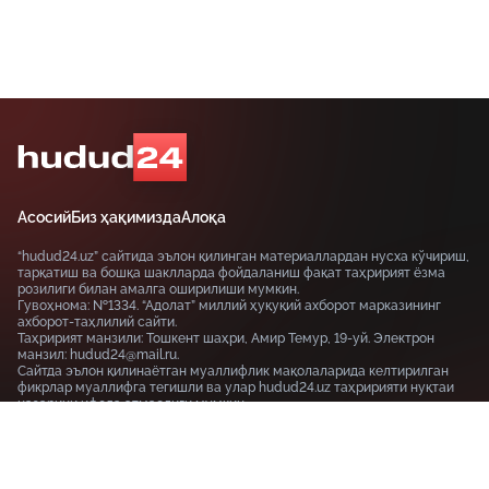
Асосий
Биз ҳақимизда
Алоқа
“hudud24.uz” сайтида эълон қилинган материаллардан нусха кўчириш,
тарқатиш ва бошқа шаклларда фойдаланиш фақат таҳририят ёзма
розилиги билан амалга оширилиши мумкин.
Гувоҳнома: №1334. “Адолат” миллий ҳуқуқий ахборот марказининг
ахборот-таҳлилий сайти.
Таҳририят манзили: Тошкент шаҳри, Амир Темур, 19-уй. Электрон
манзил: hudud24@mail.ru.
Сайтда эълон қилинаётган муаллифлик мақолаларида келтирилган
фикрлар муаллифга тегишли ва улар hudud24.uz таҳририяти нуқтаи
назарини ифода этмаслиги мумкин.
Тошкент шаҳри, 19-уй Амир Темур шоҳкўчаси, Tashkent
100115