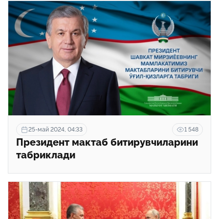
25-май 2024, 04:33
1 548
Президент мактаб битирувчиларини
табриклади