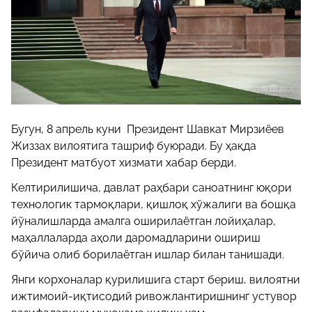
Бугун, 8 апрель куни Президент Шавкат Мирзиёев
Жиззах вилоятига ташриф буюради. Бу ҳақда
Президент матбуот хизмати хабар берди.
Келтирилишича, давлат раҳбари саноатнинг юқори
технологик тармоқлари, қишлоқ хўжалиги ва бошқа
йўналишларда амалга оширилаётган лойиҳалар,
маҳаллаларда аҳоли даромадларини ошириш
бўйича олиб борилаётган ишлар билан танишади.
Янги корхоналар қурилишига старт бериш, вилоятни
ижтимоий-иқтисодий ривожлантиришнинг устувор