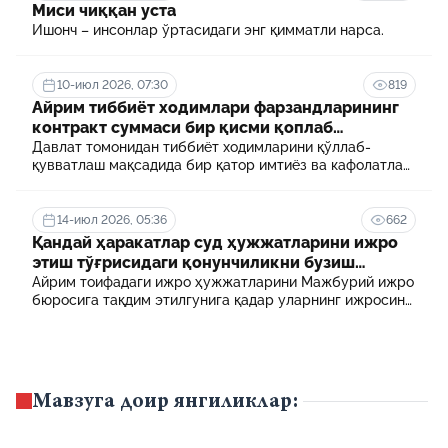
Миси чиққан уста
Ишонч – инсонлар ўртасидаги энг қимматли нарса.
10-июл 2026, 07:30
819
Айрим тиббиёт ходимлари фарзандларининг
контракт суммаси бир қисми қоплаб
берилади
Давлат томонидан тиббиёт ходимларини қўллаб-
қувватлаш мақсадида бир қатор имтиёз ва кафолатлар
белгиланган. Шулардан бири айрим тиббиёт
ходимлари фарзандларининг олий таълим
муассасасида ўқиш учун тўланадиган контракт
14-июл 2026, 05:36
662
маблағининг бир қисмини қоплаб бериш тартибидир
Қандай ҳаракатлар суд ҳужжатларини ижро
этиш тўғрисидаги қонунчиликни бузиш
ҳисобланади? 5 муҳим факт
Айрим тоифадаги ижро ҳужжатларини Мажбурий ижро
бюросига тақдим этилгунига қадар уларнинг ижросини
таъминламаслик маъмурий ҳуқуқбузарлик
ҳисобланади.
Мавзуга доир янгиликлар: