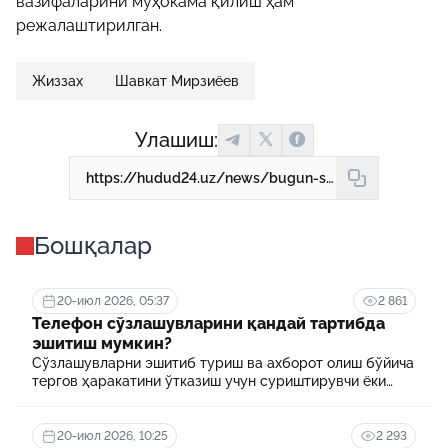
вазифаларини муҳокама қилиш ҳам
режалаштирилган.
Жиззах
Шавкат Мирзиёев
Улашиш:
https://hudud24.uz/news/bugun-shavkat-mirziioev-zhizzakhga-boradi
Бошқалар
20-июл 2026, 05:37
2 861
Телефон сўзлашувларини қандай тартибда
эшитиш мумкин?
Сўзлашувларни эшитиб туриш ва ахборот олиш бўйича
тергов ҳаракатини ўтказиш учун суриштирувчи ёки
терговчи тегишли илтимоснома киритади.
20-июл 2026, 10:25
2 293