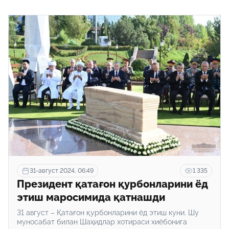
31-август 2024, 06:49
1 335
Президент қатағон қурбонларини ёд
этиш маросимида қатнашди
31 август – Қатағон қурбонларини ёд этиш куни. Шу
муносабат билан Шаҳидлар хотираси хиёбонига