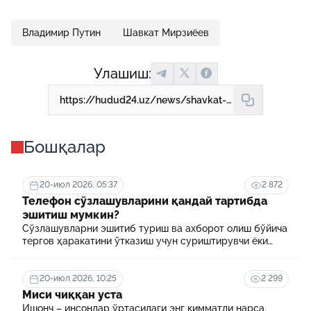
Владимир Путин
Шавкат Мирзиёев
Улашиш:
https://hudud24.uz/news/shavkat-mirziioev-va-vladimir-putin-bilan-uchrashdi
Бошқалар
20-июл 2026, 05:37
2 872
Телефон сўзлашувларини қандай тартибда
эшитиш мумкин?
Сўзлашувларни эшитиб туриш ва ахборот олиш бўйича
тергов ҳаракатини ўтказиш учун суриштирувчи ёки
терговчи тегишли илтимоснома киритади.
20-июл 2026, 10:25
2 299
Миси чиққан уста
Ишонч – инсонлар ўртасидаги энг қимматли нарса.