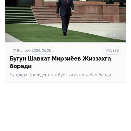
8-апрел 2024, 06:06
1 332
Бугун Шавкат Мирзиёев Жиззахга
боради
Бу ҳақда Президент матбуот хизмати хабар берди.