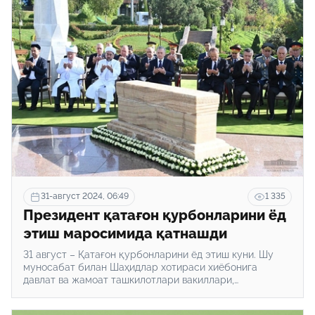
31-август 2024, 06:49
1 335
Президент қатағон қурбонларини ёд
этиш маросимида қатнашди
31 август – Қатағон қурбонларини ёд этиш куни. Шу
муносабат билан Шаҳидлар хотираси хиёбонига
давлат ва жамоат ташкилотлари вакиллари,
нуронийлар, зиёлилар йиғилди.