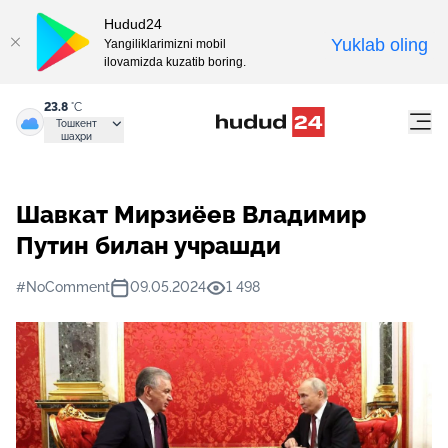
Hudud24
Yuklab oling
Yangiliklarimizni mobil
ilovamizda kuzatib boring.
23.8
°C
Тошкент
шаҳри
Шавкат Мирзиёев Владимир
Путин билан учрашди
#NoComment
09.05.2024
1 498