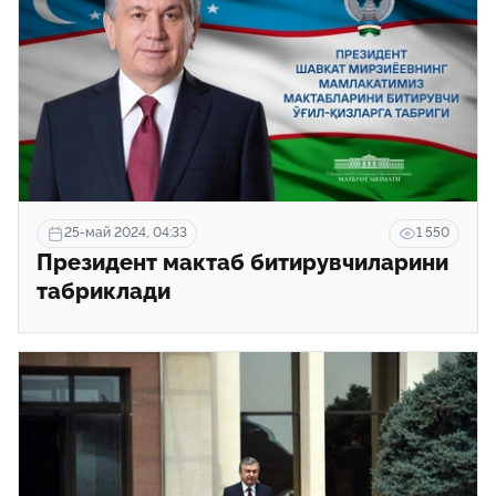
25-май 2024, 04:33
1 550
Президент мактаб битирувчиларини
табриклади