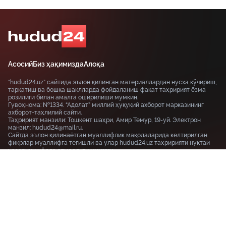
Асосий
Биз ҳақимизда
Алоқа
“hudud24.uz” сайтида эълон қилинган материаллардан нусха кўчириш,
тарқатиш ва бошқа шаклларда фойдаланиш фақат таҳририят ёзма
розилиги билан амалга оширилиши мумкин.
Гувоҳнома: №1334. “Адолат” миллий ҳуқуқий ахборот марказининг
ахборот-таҳлилий сайти.
Таҳририят манзили: Тошкент шаҳри, Амир Темур, 19-уй. Электрон
манзил: hudud24@mail.ru.
Сайтда эълон қилинаётган муаллифлик мақолаларида келтирилган
фикрлар муаллифга тегишли ва улар hudud24.uz таҳририяти нуқтаи
назарини ифода этмаслиги мумкин.
Тошкент шаҳри, 19-уй Амир Темур шоҳкўчаси, Tashkent
100115
+99855-510-47-87
Фойдаланиш шартлари
Махфийлик сиёсати