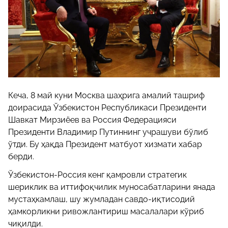
Кеча, 8 май куни Москва шаҳрига амалий ташриф
доирасида Ўзбекистон Республикаси Президенти
Шавкат Мирзиёев ва Россия Федерацияси
Президенти Владимир Путиннинг учрашуви бўлиб
ўтди. Бу ҳақда Президент матбуот хизмати хабар
берди.
Ўзбекистон-Россия кенг қамровли стратегик
шериклик ва иттифоқчилик муносабатларини янада
мустаҳкамлаш, шу жумладан савдо-иқтисодий
ҳамкорликни ривожлантириш масалалари кўриб
чиқилди.