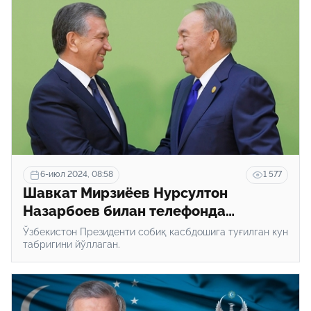
6-июл 2024, 08:58
1 577
Шавкат Мирзиёев Нурсултон
Назарбоев билан телефонда
гаплашди
Ўзбекистон Президенти собиқ касбдошига туғилган кун
табригини йўллаган.