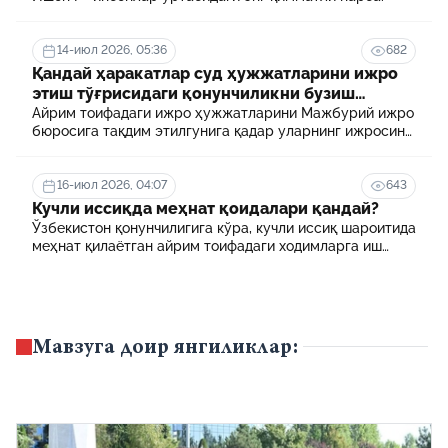
14-июл 2026, 05:36
682
Қандай ҳаракатлар суд ҳужжатларини ижро
этиш тўғрисидаги қонунчиликни бузиш
ҳисобланади? 5 муҳим факт
Айрим тоифадаги ижро ҳужжатларини Мажбурий ижро
бюросига тақдим этилгунига қадар уларнинг ижросини
таъминламаслик маъмурий ҳуқуқбузарлик
ҳисобланади.
16-июл 2026, 04:07
643
Кучли иссиқда меҳнат қоидалари қандай?
Ўзбекистон қонунчилигига кўра, кучли иссиқ шароитида
меҳнат қилаётган айрим тоифадаги ходимларга иш
куни давомида қўшимча танаффуслар берилиши
мумкин. Шунингдек, иш берувчилар дам олиш учун
қулай шароит яратиши ва зарур ҳолларда ходимларни
масофавий ишга ўтказиши мумкин.
Мавзуга доир янгиликлар: