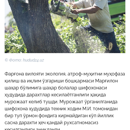
© Фото: hudud24.uz
Фарғона вилояти экология, атроф-муҳитни муҳофаза
қилиш ва иқлим ўзгариши бошқармаси Марғилон
шаҳар бўлимига шаҳар болалар шифохонаси
ҳудудида дарахтлар кесилаётганлиги ҳақида
мурожаат келиб тушди. Мурожаат ўрганилганида
шифохона ҳудудида техник ходим М.И. томонидан
бир туп ўрмон фондига кирмайдиган кўп йиллик
сасна дарахти ҳеч қандай рухсатномасиз
кесилганлиги аниқланди.