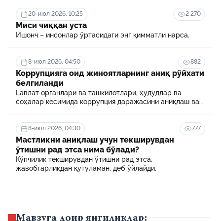
20-июл 2026, 10:25
2 270
Миси чиққан уста
Ишонч – инсонлар ўртасидаги энг қимматли нарса.
8-июл 2026, 04:50
882
Коррупцияга оид жиноятларнинг аниқ рўйхати
белгиланди
Lавлат органлари ва ташкилотлари, ҳудудлар ва
соҳалар кесимида коррупция даражасини аниқлаш ва
уни минималлаштириш мақсадида коррупцияга оид
хавф-хатарлар харитаси шакллантирилади
8-июл 2026, 04:30
777
Мастликни аниқлаш учун текширувдан
ўтишни рад этса нима бўлади?
Кўпчилик текширувдан ўтишни рад этса,
жавобгарликдан қутуламан, деб ўйлайди.
Мавзуга доир янгиликлар: