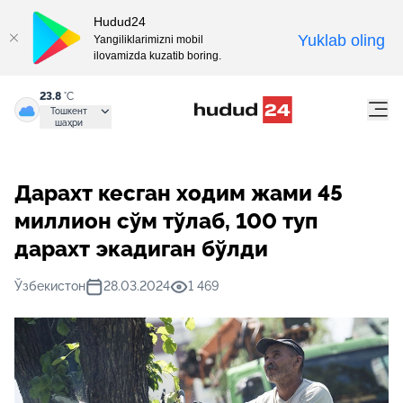
Hudud24
Yuklab oling
Yangiliklarimizni mobil
ilovamizda kuzatib boring.
23.8
°C
Тошкент
шаҳри
Дарахт кесган ходим жами 45
миллион сўм тўлаб, 100 туп
дарахт экадиган бўлди
Ўзбекистон
28.03.2024
1 469