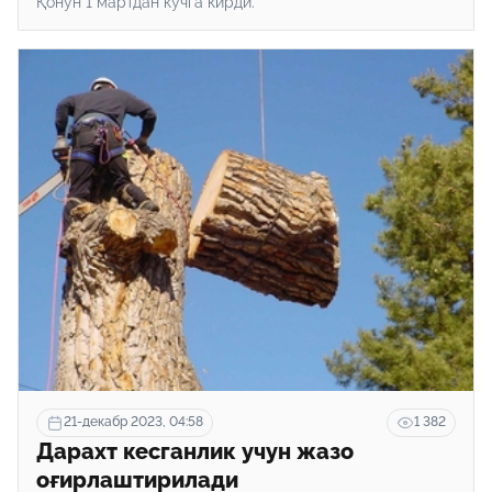
Қонун 1 мартдан кучга кирди.
21-декабр 2023, 04:58
1 382
Дарахт кесганлик учун жазо
оғирлаштирилади