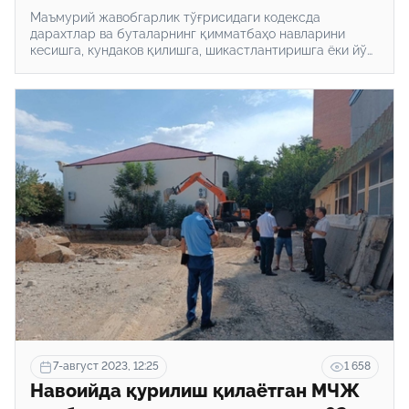
Маъмурий жавобгарлик тўғрисидаги кодексда
дарахтлар ва буталарнинг қимматбаҳо навларини
кесишга, кундаков қилишга, шикастлантиришга ёки йўқ
қилишга олиб келадиган лойиҳа ҳужжатларини ишлаб
чиққанлик учун маъмурий жавобгарлик
белгиланмоқда.
7-август 2023, 12:25
1 658
Навоийда қурилиш қилаётган МЧЖ