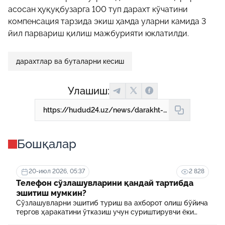
асосан ҳуқуқбузарга 100 туп дарахт кўчатини
компенсация тарзида экиш ҳамда уларни камида 3
йил парвариш қилиш мажбурияти юклатилди.
дарахтлар ва буталарни кесиш
Улашиш:
https://hudud24.uz/news/darakht-kesgan-khodim-zhami-45-million-sum-tulab-100-tup-darakht-ekadigan-buldi
Бошқалар
20-июл 2026, 05:37
2 828
Телефон сўзлашувларини қандай тартибда
эшитиш мумкин?
Сўзлашувларни эшитиб туриш ва ахборот олиш бўйича
тергов ҳаракатини ўтказиш учун суриштирувчи ёки
терговчи тегишли илтимоснома киритади.