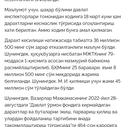
Маълумот учун, шаҳар бўлими давлат
инспекторлари томонидан ходимга 18 март куни ҳам
дарахтларни кесмаслик тўғрисида огоҳлантириш
хати берилган. Аммо ходим бунга амал қилмаган.
Дарахт кесилиши натижасида табиатга 36 миллион
500 минг сўм зарар етказилганлиги маълум бўлди.
Шунингдек, ҳуқуқбузарга нисбатан МЖТКнинг 79-
моддаси 1-қисмига асосан маъмурий баённома
расмийлаштирилиб, БҲМнинг 25 баравари, яъни 8
миллион 500 минг сўм миқдорида жарима
белгиланди. Шунингдек, М. И. қилмиши учун жами 45
миллион сўм тўлайдиган бўлди.
Шунингдек, Вазирлар Маҳкамасининг 2022-йил 28-
августдаги "Давлат ўрмон фондига кирмайдиган
дарахтлар ва буталарни экиш, парвариш қилиш ва
улардан фойдаланиш тартибини янада
такомиллаштириш тўғрисида"ги 464-сон қарорига