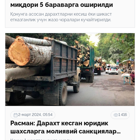
миқдори 5 бараварга оширилди
Қонунга асосан дарахтларни кесиш ёки шикаст
етказганлик учун жазо чоралари кучайтирилди.
2-март 2024, 05:54
1 416
Расман: Дарахт кесган юридик
шахсларга молиявий санкциялар
қўлланилади