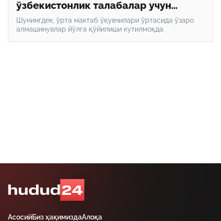
ўзбекистонлик талабалар учун
кўпроқ квота ажратилади
Шунингдек, ўрта мактаб ўқувчилари ўртасида ўзаро
алмашинувлар йўлга қўйилиши кутилмоқда.
Асосий
Биз ҳақимизда
Алоқа