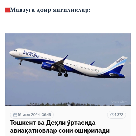
Мавзуга доир янгиликлар:
16-июн 2024, 06:45
1 372
Тошкент ва Деҳли ўртасида
авиақатновлар сони оширилади