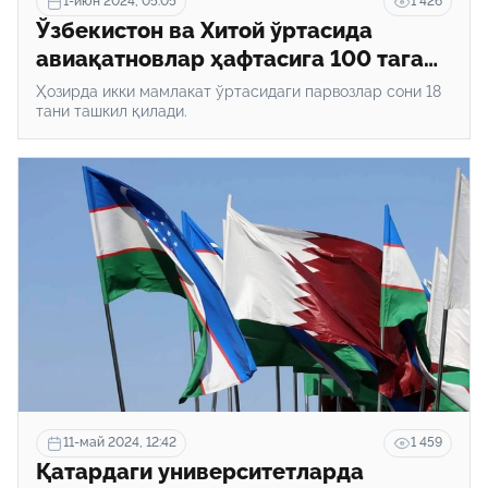
1-июн 2024, 05:05
1 426
Ўзбекистон ва Хитой ўртасида
авиақатновлар ҳафтасига 100 тага
етказилиши мумкин
Ҳозирда икки мамлакат ўртасидаги парвозлар сони 18
тани ташкил қилади.
11-май 2024, 12:42
1 459
Қатардаги университетларда