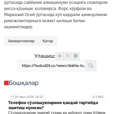
ўртасида сайёҳлик алмашинуви ўсишига сезиларли
ҳисса қўшиши, қолаверса, Форс кўрфази ва
Марказий Осиё ўртасида кўп қиррали ҳамкорликни
ривожлантиришга хизмат қилиши билан
аҳамиятлидир.
Авиақатновлар
Қатар
Улашиш:
https://hudud24.uz/news/dokha-toshkent-dokha-iunalishida-muntazam-aviakatnovlar-iulga-kuiildi
Бошқалар
20-июл 2026, 05:37
2 862
Телефон сўзлашувларини қандай тартибда
эшитиш мумкин?
Сўзлашувларни эшитиб туриш ва ахборот олиш бўйича