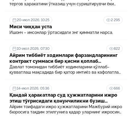
тергов ҳаракатини ўтказиш учун суриштирувчи ёки
терговчи тегишли илтимоснома киритади.
20-июл 2026, 10:25
2 295
Миси чиққан уста
Ишонч – инсонлар ўртасидаги энг қимматли нарса.
10-июл 2026, 07:30
822
Айрим тиббиёт ходимлари фарзандларининг
контракт суммаси бир қисми қоплаб
берилади
Давлат томонидан тиббиёт ходимларини қўллаб-
қувватлаш мақсадида бир қатор имтиёз ва кафолатлар
белгиланган. Шулардан бири айрим тиббиёт
ходимлари фарзандларининг олий таълим
муассасасида ўқиш учун тўланадиган контракт
14-июл 2026, 05:36
666
маблағининг бир қисмини қоплаб бериш тартибидир
Қандай ҳаракатлар суд ҳужжатларини ижро
этиш тўғрисидаги қонунчиликни бузиш
ҳисобланади? 5 муҳим факт
Айрим тоифадаги ижро ҳужжатларини Мажбурий ижро
бюросига тақдим этилгунига қадар уларнинг ижросини
таъминламаслик маъмурий ҳуқуқбузарлик
ҳисобланади.