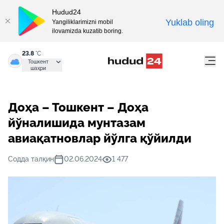
Hudud24
Yuklab oling
Yangiliklarimizni mobil
ilovamizda kuzatib boring.
23.8
°C
Тошкент
шаҳри
Доҳа – Тошкент – Доҳа
йўналишида мунтазам
авиақатновлар йўлга қўйилди
Содда талқин
02.06.2024
1 477