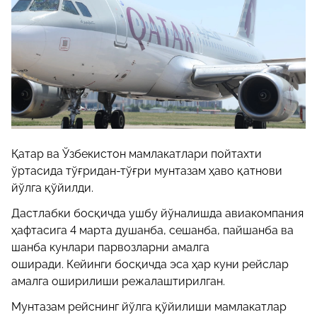
Қатар ва Ўзбекистон мамлакатлари пойтахти
ўртасида тўғридан-тўғри мунтазам ҳаво қатнови
йўлга қўйилди.
Дастлабки босқичда ушбу йўналишда авиакомпания
ҳафтасига 4 марта душанба, сешанба, пайшанба ва
шанба кунлари парвозларни амалга
оширади. Кейинги босқичда эса ҳар куни рейслар
амалга оширилиши режалаштирилган.
Мунтазам рейснинг йўлга қўйилиши мамлакатлар