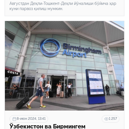
Августдан Деҳли-Тошкент-Деҳли йўналиши бўйича ҳар
куни парвоз қилиш мумкин.
8-июн 2024, 13:41
1 257
Ўзбекистон ва Бирмингем